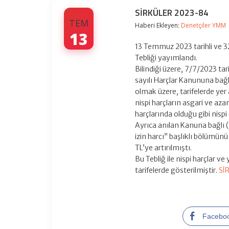
SİRKÜLER 2023-84
TEM
Haberi Ekleyen:
Denetçiler YMM
13
13 Temmuz 2023 tarihli ve 3
Tebliği yayımlandı.
Bilindiği üzere, 7/7/2023 ta
sayılı Harçlar Kanununa bağlı,
olmak üzere, tarifelerde ye
nispi harçların asgari ve aza
harçlarında olduğu gibi nispi
Ayrıca anılan Kanuna bağlı (8
izin harcı” başlıklı bölümün
TL’ye artırılmıştı.
Bu Tebliğ ile nispi harçlar v
tarifelerde gösterilmiştir.
Sİ
Facebo