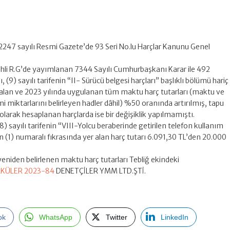
2247 sayılı Resmi Gazete’de 93 Seri No.lu Harçlar Kanunu Genel
rihli R.G’de yayımlanan 7344 Sayılı Cumhurbaşkanı Karar ile 492
 (9) sayılı tarifenin “II- Sürücü belgesi harçları” başlıklı bölümü hariç
r alan ve 2023 yılında uygulanan tüm maktu harç tutarları (maktu ve
mi miktarlarını belirleyen hadler dâhil) %50 oranında artırılmış, tapu
 olarak hesaplanan harçlarda ise bir değişiklik yapılmamıştı.
) sayılı tarifenin “VIII-Yolcu beraberinde getirilen telefon kullanım
ün (1) numaralı fıkrasında yer alan harç tutarı 6.091,30 TL’den 20.000
e yeniden belirlenen maktu harç tutarları Tebliğ ekindeki
RKÜLER 2023-84
DENETÇİLER YMM LTD.ŞTİ.
ok
WhatsApp
Twitter
LinkedIn