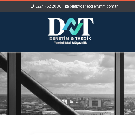
0224 452 20 36
bilgi@denetcilerymm.com.tr