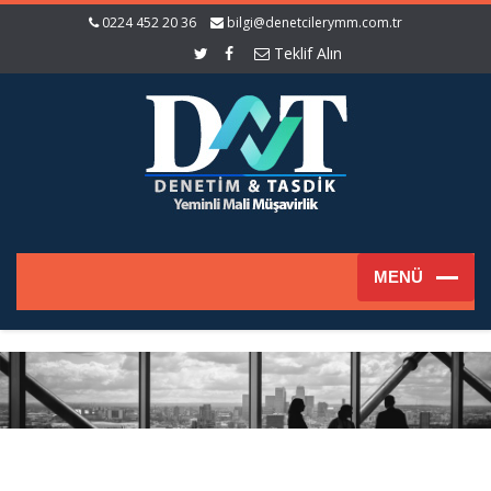
0224 452 20 36
bilgi@denetcilerymm.com.tr
Teklif Alın