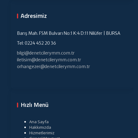
Adresimiz
Barış Mah. FSM Bulvarı No:1 K:4 D:11 Nilüfer | BURSA
Tel: 0224 452 20 36
bilgi@denetcilerymm.com.tr
iletisim@denetcilerymm.com.tr
orhangezer@denetcilerymm.com.tr
Hızlı Menü
Ana Sayfa
Hakkımızda
Hizmetlerimiz