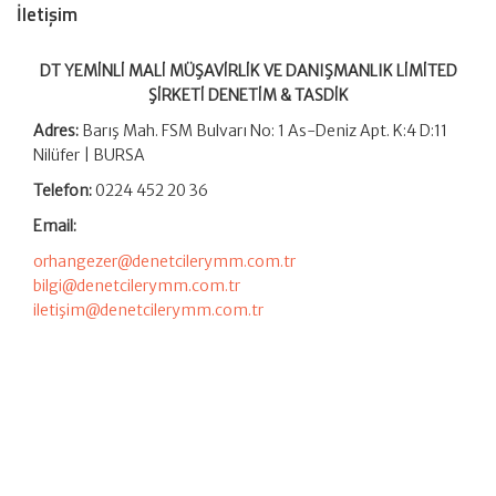
İletişim
DT YEMİNLİ MALİ MÜŞAVİRLİK VE DANIŞMANLIK LİMİTED
ŞİRKETİ DENETİM & TASDİK
Adres:
Barış Mah. FSM Bulvarı No: 1 As-Deniz Apt. K:4 D:11
Nilüfer | BURSA
Telefon:
0224 452 20 36
Email:
orhangezer@denetcilerymm.com.tr
bilgi@denetcilerymm.com.tr
iletişim@denetcilerymm.com.tr