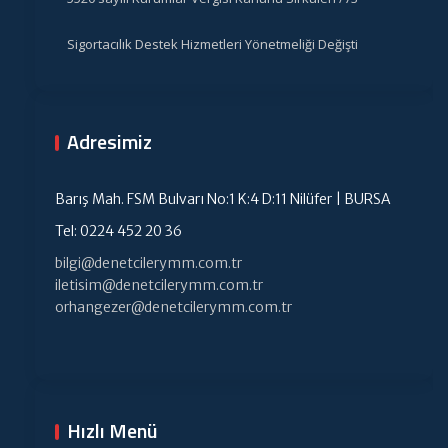
Sigortacılık Destek Hizmetleri Yönetmeliği Değişti
Adresimiz
Barış Mah. FSM Bulvarı No:1 K:4 D:11 Nilüfer | BURSA
Tel: 0224 452 20 36
bilgi@denetcilerymm.com.tr
iletisim@denetcilerymm.com.tr
orhangezer@denetcilerymm.com.tr
Hızlı Menü