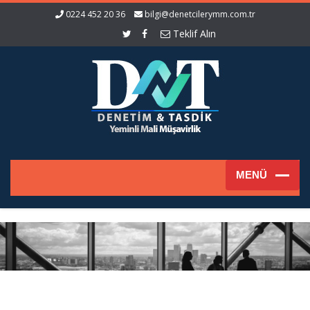
0224 452 20 36
bilgi@denetcilerymm.com.tr
Teklif Alın