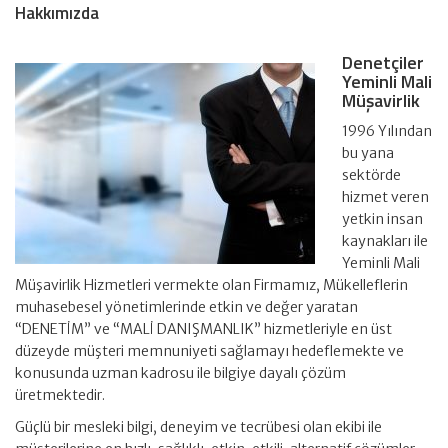
Hakkımızda
Denetçiler
Yeminli Mali
Müşavirlik
1996 Yılından
bu yana
sektörde
hizmet veren
yetkin insan
kaynakları ile
Yeminli Mali
Müşavirlik Hizmetleri vermekte olan Firmamız, Mükelleflerin
muhasebesel yönetimlerinde etkin ve değer yaratan
“DENETİM” ve “MALİ DANIŞMANLIK” hizmetleriyle en üst
düzeyde müşteri memnuniyeti sağlamayı hedeflemekte ve
konusunda uzman kadrosu ile bilgiye dayalı çözüm
üretmektedir.
Güçlü bir mesleki bilgi, deneyim ve tecrübesi olan ekibi ile