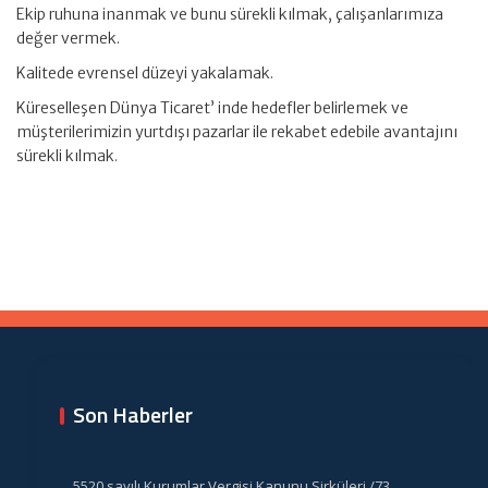
Ekip ruhuna inanmak ve bunu sürekli kılmak, çalışanlarımıza
değer vermek.
Kalitede evrensel düzeyi yakalamak.
Küreselleşen Dünya Ticaret’ inde hedefler belirlemek ve
müşterilerimizin yurtdışı pazarlar ile rekabet edebile avantajını
sürekli kılmak.
Son Haberler
5520 sayılı Kurumlar Vergisi Kanunu Sirküleri /73