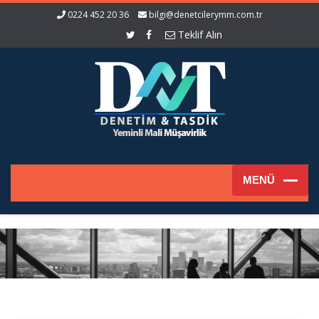
0224 452 20 36
bilgi@denetcilerymm.com.tr
Teklif Alın