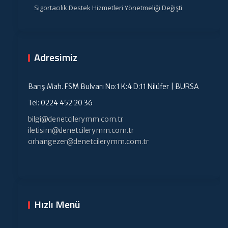
Sigortacılık Destek Hizmetleri Yönetmeliği Değişti
Adresimiz
Barış Mah. FSM Bulvarı No:1 K:4 D:11 Nilüfer | BURSA
Tel: 0224 452 20 36
bilgi@denetcilerymm.com.tr
iletisim@denetcilerymm.com.tr
orhangezer@denetcilerymm.com.tr
Hızlı Menü