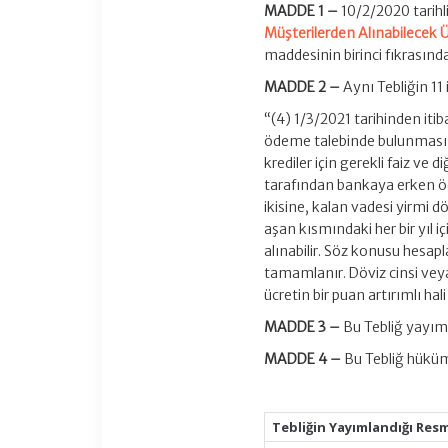
MADDE 1 –
10/2/2020 tarihl
Müşterilerden Alınabilecek Ü
maddesinin birinci fıkrasında 
MADDE 2 –
Aynı Tebliğin 11
“(4) 1/3/2021 tarihinden itib
ödeme talebinde bulunması h
krediler için gerekli faiz ve 
tarafından bankaya erken öd
ikisine, kalan vadesi yirmi d
aşan kısmındaki her bir yıl 
alınabilir. Söz konusu hesap
tamamlanır. Döviz cinsi veya 
ücretin bir puan artırımlı hali
MADDE 3 –
Bu Tebliğ yayımı
MADDE 4 –
Bu Tebliğ hüküm
Tebliğin Yayımlandığı Res