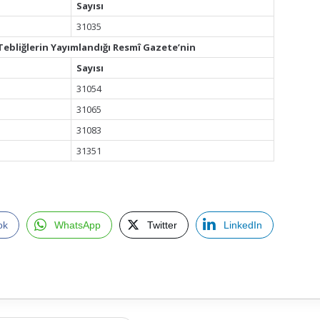
Sayısı
31035
Tebliğlerin Yayımlandığı Resmî Gazete’nin
Sayısı
31054
31065
31083
31351
ok
WhatsApp
Twitter
LinkedIn