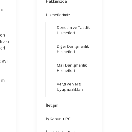
Hakkımızda
cu
Hizmetlerimiz
Denetim ve Tasdik
Hizmetleri
ken
irası
Diğer Danışmanlık
eri
Hizmetleri
t ayı
Mali Danışmanlık
Hizmetleri
zami
Vergi ve Vergi
Uyuşmazlıkları
İletişim
İş Kanunu IPC