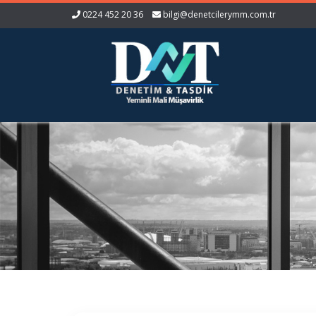
0224 452 20 36
bilgi@denetcilerymm.com.tr