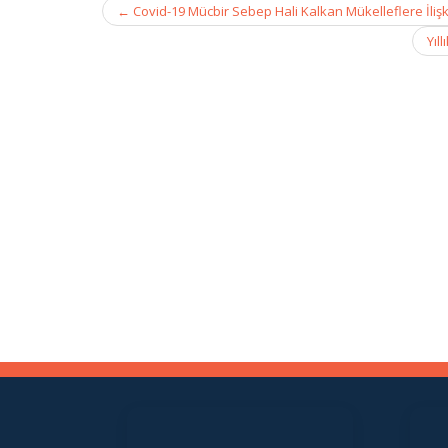
Post
←
Covid-19 Mücbir Sebep Hali Kalkan Mükelleflere İlişk
navigation
Yıl