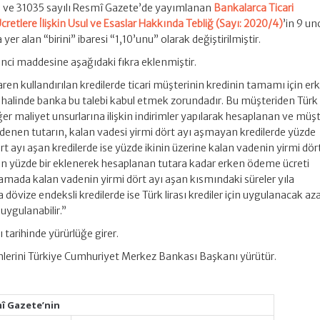
i ve 31035 sayılı Resmî Gazete’de yayımlanan
Bankalarca Ticari
cretlere İlişkin Usul ve Esaslar Hakkında Tebliğ (Sayı: 2020/4)
’in 9 un
yer alan “birini” ibaresi “1,10’unu” olarak değiştirilmiştir.
 inci maddesine aşağıdaki fıkra eklenmiştir.
aren kullandırılan kredilerde ticari müşterinin kredinin tamamı için er
alinde banka bu talebi kabul etmek zorundadır. Bu müşteriden Türk l
diğer maliyet unsurlarına ilişkin indirimler yapılarak hesaplanan ve müşt
enen tutarın, kalan vadesi yirmi dört ayı aşmayan kredilerde yüzde
ört ayı aşan kredilerde ise yüzde ikinin üzerine kalan vadenin yirmi dör
için yüzde bir eklenerek hesaplanan tutara kadar erken ödeme ücreti
lamada kalan vadenin yirmi dört ayı aşan kısmındaki süreler yıla
dövize endeksli kredilerde ise Türk lirası krediler için uygulanacak a
 uygulanabilir.”
 tarihinde yürürlüğe girer.
lerini Türkiye Cumhuriyet Merkez Bankası Başkanı yürütür.
mî Gazete’nin