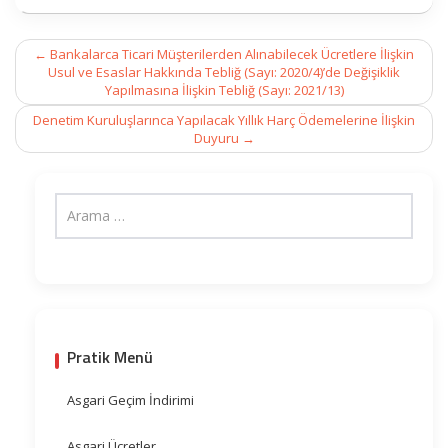
Post
←
Bankalarca Ticari Müşterilerden Alınabilecek Ücretlere İlişkin
navigation
Usul ve Esaslar Hakkında Tebliğ (Sayı: 2020/4)’de Değişiklik
Yapılmasına İlişkin Tebliğ (Sayı: 2021/13)
Denetim Kuruluşlarınca Yapılacak Yıllık Harç Ödemelerine İlişkin
Duyuru
→
Pratik Menü
Asgari Geçim İndirimi
Asgari Ücretler