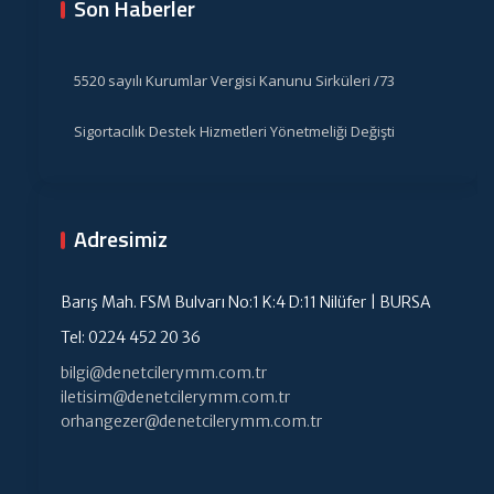
Son Haberler
5520 sayılı Kurumlar Vergisi Kanunu Sirküleri /73
Sigortacılık Destek Hizmetleri Yönetmeliği Değişti
Adresimiz
Barış Mah. FSM Bulvarı No:1 K:4 D:11 Nilüfer | BURSA
Tel: 0224 452 20 36
bilgi@denetcilerymm.com.tr
iletisim@denetcilerymm.com.tr
orhangezer@denetcilerymm.com.tr