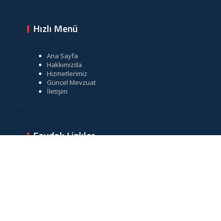
Hızlı Menü
Ana Sayfa
Hakkımızda
Hizmetlerimiz
Güncel Mevzuat
İletişim
Faydalı Linkler
Gelir İdaresi Başkanlığı
Resmi Gazete
TÜRMOB
Vergi Takvimi
Merkez Bankası Döviz Kurları