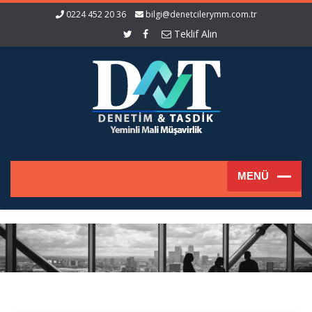
0224 452 20 36
bilgi@denetcilerymm.com.tr
Teklif Alın