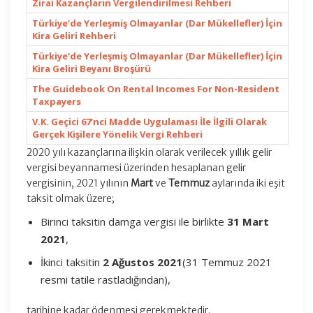
Zirai Kazançların Vergilendirilmesi Rehberi
Türkiye’de Yerleşmiş Olmayanlar (Dar Mükellefler) İçin
Kira Geliri Rehberi
Türkiye’de Yerleşmiş Olmayanlar (Dar Mükellefler) İçin
Kira Geliri Beyanı Broşürü
The Guidebook On Rental Incomes For Non-Resident
Taxpayers
V.K. Geçici 67’nci Madde Uygulaması İle İlgili Olarak
Gerçek Kişilere Yönelik Vergi Rehberi
2020 yılı kazançlarına ilişkin olarak verilecek yıllık gelir
vergisi beyannamesi üzerinden hesaplanan gelir
vergisinin, 2021 yılının
Mart
ve
Temmuz
aylarında iki eşit
taksit olmak üzere;
Birinci taksitin damga vergisi ile birlikte
31 Mart
2021
,
İkinci taksitin
2 Ağustos 2021
(31 Temmuz 2021
resmi tatile rastladığından),
tarihine kadar ödenmesi gerekmektedir.