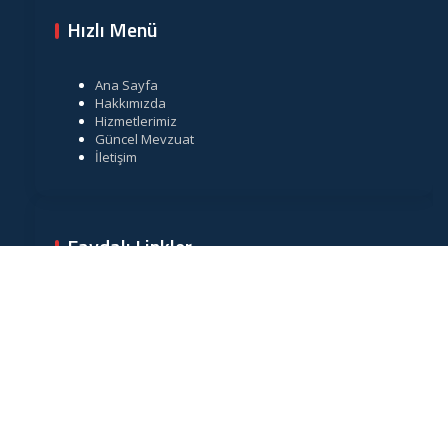
Hızlı Menü
Ana Sayfa
Hakkımızda
Hizmetlerimiz
Güncel Mevzuat
İletişim
Faydalı Linkler
Gelir İdaresi Başkanlığı
Resmi Gazete
TÜRMOB
Vergi Takvimi
Merkez Bankası Döviz Kurları