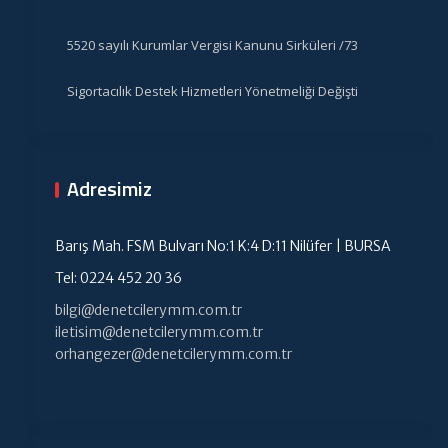
5520 sayılı Kurumlar Vergisi Kanunu Sirküleri /73
Sigortacılık Destek Hizmetleri Yönetmeliği Değişti
Adresimiz
Barış Mah. FSM Bulvarı No:1 K:4 D:11 Nilüfer | BURSA
Tel: 0224 452 20 36
bilgi@denetcilerymm.com.tr
iletisim@denetcilerymm.com.tr
orhangezer@denetcilerymm.com.tr