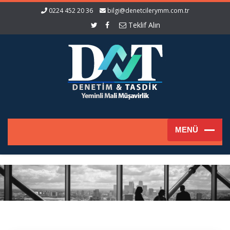
0224 452 20 36
bilgi@denetcilerymm.com.tr
Teklif Alın