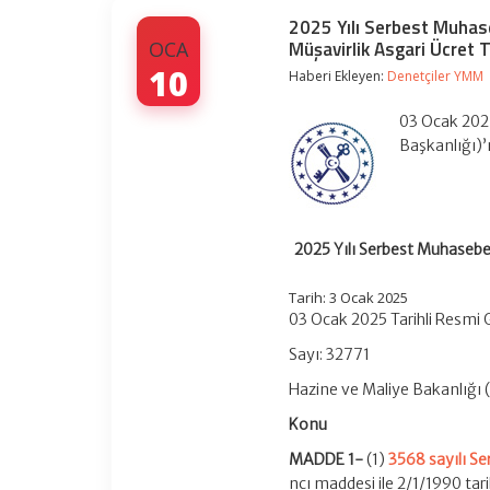
2025 Yılı Serbest Muhase
Müşavirlik Asgari Ücret T
OCA
10
Haberi Ekleyen:
Denetçiler YMM
03 Ocak 2025
Başkanlığı)
2025 Yılı Serbest Muhasebec
Tarih: 3 Ocak 2025
03 Ocak 2025 Tarihli Resmi
Sayı: 32771
Hazine ve Maliye Bakanlığı (
Konu
MADDE 1-
(1)
3568 sayılı S
ncı maddesi ile 2/1/1990 ta