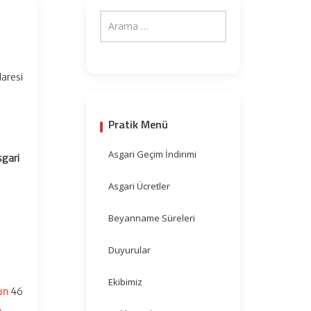
daresi
Pratik Menü
Asgari Geçim İndirimi
sgari
Asgari Ücretler
Beyanname Süreleri
Duyurular
Ekibimiz
un
46
,