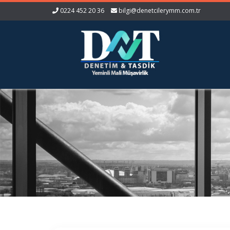
0224 452 20 36
bilgi@denetcilerymm.com.tr