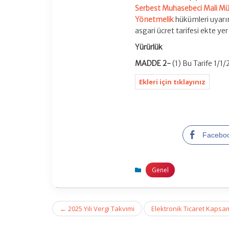
Serbest Muhasebeci Mali Müş
Yönetmelik
hükümleri uyarı
asgari ücret tarifesi ekte ye
Yürürlük
MADDE 2-
(1) Bu Tarife 1/1
Ekleri için tıklayınız
Facebo
Genel
Post
←
2025 Yılı Vergi Takvimi
Elektronik Ticaret Kapsa
navigation