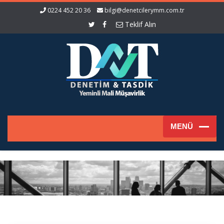
0224 452 20 36
bilgi@denetcilerymm.com.tr
Teklif Alın