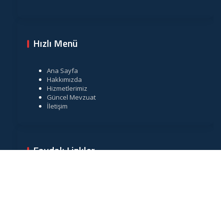
Hızlı Menü
Ana Sayfa
Hakkımızda
Hizmetlerimiz
Güncel Mevzuat
İletişim
Faydalı Linkler
Gelir İdaresi Başkanlığı
Resmi Gazete
TÜRMOB
Vergi Takvimi
Merkez Bankası Döviz Kurları