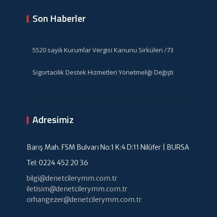
Son Haberler
5520 sayılı Kurumlar Vergisi Kanunu Sirküleri /73
Sigortacılık Destek Hizmetleri Yönetmeliği Değişti
Adresimiz
Barış Mah. FSM Bulvarı No:1 K:4 D:11 Nilüfer | BURSA
Tel: 0224 452 20 36
bilgi@denetcilerymm.com.tr
iletisim@denetcilerymm.com.tr
orhangezer@denetcilerymm.com.tr