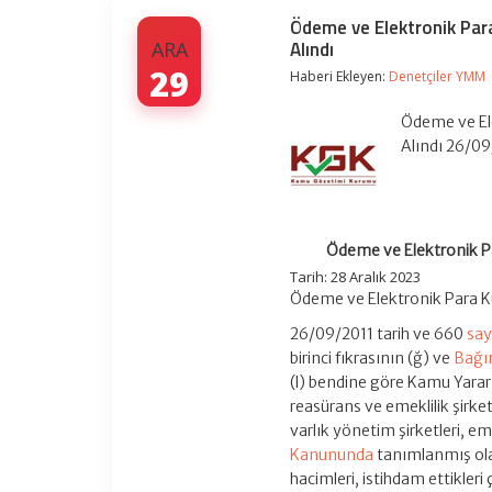
Ödeme ve Elektronik Para
Alındı
ARA
29
Haberi Ekleyen:
Denetçiler YMM
Ödeme ve Ele
Alındı 26/0
Ödeme ve Elektronik Pa
Tarih: 28 Aralık 2023
Ödeme ve Elektronik Para Ku
26/09/2011 tarih ve 660
say
birinci fıkrasının (ğ) ve
Bağı
(l) bendine göre Kamu Yararın
reasürans ve emeklilik şirketl
varlık yönetim şirketleri, eme
Kanununda
tanımlanmış olan
hacimleri, istihdam ettikler