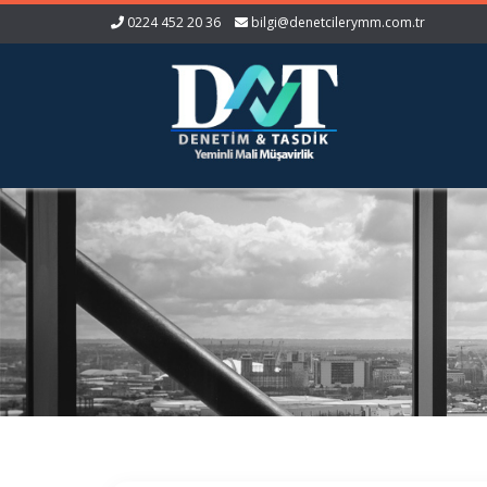
0224 452 20 36
bilgi@denetcilerymm.com.tr