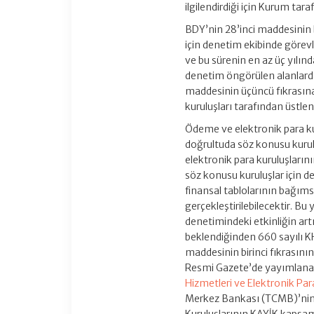
ilgilendirdiği için Kurum ta
BDY’nin 28’inci maddesinin b
için denetim ekibinde görevl
ve bu sürenin en az üç yılın
denetim öngörülen alanlard
maddesinin üçüncü fıkrasına
kuruluşları tarafından üstlenil
Ödeme ve elektronik para ku
doğrultuda söz konusu kurul
elektronik para kuruluşları
söz konusu kuruluşlar için de
finansal tablolarının bağım
gerçekleştirilebilecektir. B
denetimindeki etkinliğin art
beklendiğinden 660 sayılı K
maddesinin birinci fıkrasını
Resmi Gazete’de yayımlan
Hizmetleri ve Elektronik Pa
Merkez Bankası (TCMB)’nin 