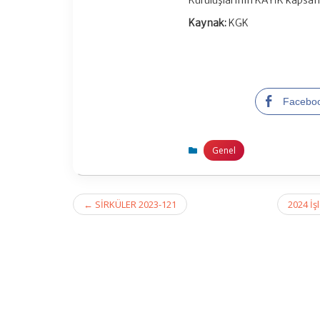
Kuruluşlarının KAYİK kapsam
Kaynak:
KGK
Facebo
Genel
Post
←
SİRKÜLER 2023-121
2024 İş
navigation