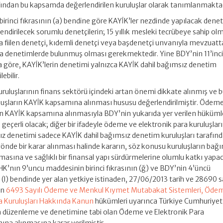
rafından bu kapsamda değerlendirilen kuruluşlar olarak tanımlanmaktad
irinci fıkrasının (a) bendine göre KAYİK’ler nezdinde yapılacak dene
endirilecek sorumlu denetçilerin; 15 yıllık mesleki tecrübeye sahip ol
da fiilen denetçi, kıdemli denetçi veya başdenetçi unvanıyla mevzuatt
a denetimlerde bulunmuş olması gerekmektedir. Yine BDY’nin 11’inc
 göre, KAYİK’lerin denetimi yalnızca KAYİK dahil bağımsız denetim
ebilir.
ruluşlarının finans sektörü içindeki artan önemi dikkate alınmış ve 
uşların KAYİK kapsamına alınması hususu değerlendirilmiştir. Ödem
nın KAYİK kapsamına alınmasıyla BDY’nin yukarıda yer verilen hüküml
 geçerli olacak; diğer bir ifadeyle ödeme ve elektronik para kuruluşlar
sız denetimi sadece KAYİK dahil bağımsız denetim kuruluşları tarafın
u yönde bir karar alınması halinde kararın, söz konusu kuruluşların bağ
masına ve sağlıklı bir finansal yapı sürdürmelerine olumlu katkı yapa
HK’nın 9’uncu maddesinin birinci fıkrasının (ğ) ve BDY’nin 4’üncü
n (l) bendinde yer alan yetkiye istinaden, 27/06/2013 tarih ve 28690 sa
an
6493 Sayılı Ödeme ve Menkul Kıymet Mutabakat Sistemleri, Öde
ra Kuruluşları Hakkında Kanun
hükümleri uyarınca Türkiye Cumhuriyet
düzenleme ve denetimine tabi olan Ödeme ve Elektronik Para