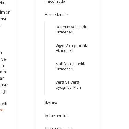
Hakkımızda
ır.
timler
Hizmetlerimiz
ması
a
Denetim ve Tasdik
i
Hizmetleri
Diğer Danışmanlık
Hizmetleri
bu
e ve
Mali Danışmanlık
eri
Hizmetleri
ının
dan
Vergi ve Vergi
ımsız
Uyuşmazlıkları
cağı
İletişim
yılı
me
İş Kanunu IPC