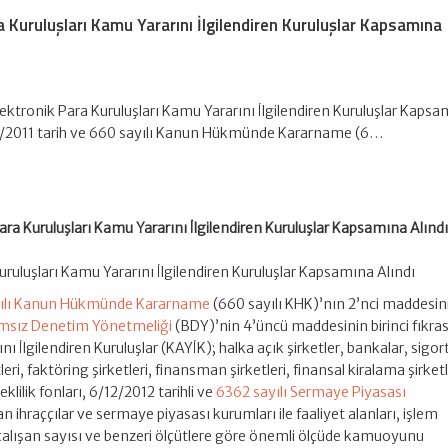
 Kuruluşları Kamu Yararını İlgilendiren Kuruluşlar Kapsamına
ktronik Para Kuruluşları Kamu Yararını İlgilendiren Kuruluşlar Kaps
9/2011 tarih ve 660 sayılı Kanun Hükmünde Kararname (6…
ra Kuruluşları Kamu Yararını İlgilendiren Kuruluşlar Kapsamına Alınd
ruluşları Kamu Yararını İlgilendiren Kuruluşlar Kapsamına Alındı
ılı Kanun Hükmünde Kararname
(660 sayılı KHK)’nın 2’nci maddesin
msız Denetim Yönetmeliği
(BDY)’nin 4’üncü maddesinin birinci fıkra
ı İlgilendiren Kuruluşlar (KAYİK); halka açık şirketler, bankalar, sigor
eri, faktöring şirketleri, finansman şirketleri, finansal kiralama şirketl
klilik fonları, 6/12/2012 tarihli ve
6362 sayılı Sermaye Piyasası
 ihraççılar ve sermaye piyasası kurumları ile faaliyet alanları, işlem
i çalışan sayısı ve benzeri ölçütlere göre önemli ölçüde kamuoyunu