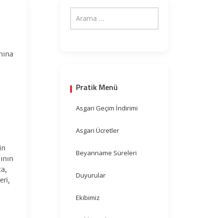
amına
Pratik Menü
Asgari Geçim İndirimi
ı
Asgari Ücretler
in
Beyanname Süreleri
sının
ta,
Duyurular
eri,
Ekibimiz