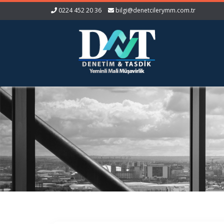
0224 452 20 36
bilgi@denetcilerymm.com.tr