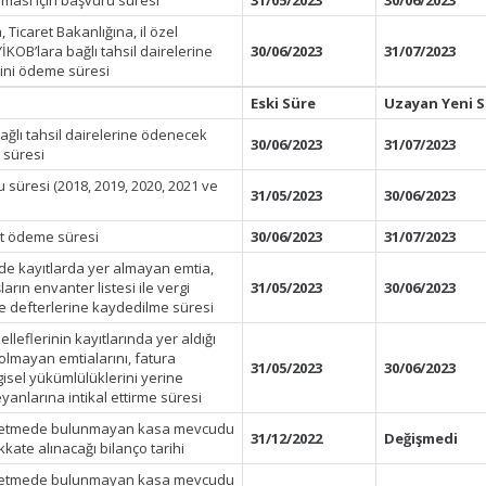
lması için başvuru süresi
31/05/2023
30/06/2023
Ticaret Bakanlığına, il özel
İKOB’lara bağlı tahsil dairelerine
30/06/2023
31/07/2023
dini ödeme süresi
Eski Süre
Uzayan Yeni 
ğlı tahsil dairelerine ödenecek
30/06/2023
31/07/2023
e süresi
u süresi (2018, 2019, 2020, 2021 ve
31/05/2023
30/06/2023
ksit ödeme süresi
30/06/2023
31/07/2023
de kayıtlarda yer almayan emtia,
rın envanter listesi ile vergi
31/05/2023
30/06/2023
le defterlerine kaydedilme süresi
lleflerinin kayıtlarında yer aldığı
olmayan emtialarını, fatura
31/05/2023
30/06/2023
isel yükümlülüklerini yerine
yanlarına intikal ettirme süresi
 işletmede bulunmayan kasa mevcudu
31/12/2022
Değişmedi
kkate alınacağı bilanço tarihi
 işletmede bulunmayan kasa mevcudu