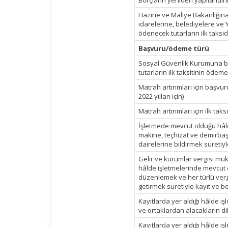
Borçların yeniden yapılandırı
Hazine ve Maliye Bakanlığına, 
idarelerine, belediyelere ve Y
ödenecek tutarların ilk taksi
Başvuru/ödeme türü
Sosyal Güvenlik Kurumuna ba
tutarların ilk taksitinin ödem
Matrah artırımları için başvur
2022 yılları için)
Matrah artırımları için ilk ta
İşletmede mevcut olduğu hâl
makine, teçhizat ve demirbaşla
dairelerine bildirmek suretiy
Gelir ve kurumlar vergisi müke
hâlde işletmelerinde mevcut 
düzenlemek ve her türlü verg
getirmek suretiyle kayıt ve be
Kayıtlarda yer aldığı hâlde
ve ortaklardan alacakların di
Kayıtlarda yer aldığı hâlde