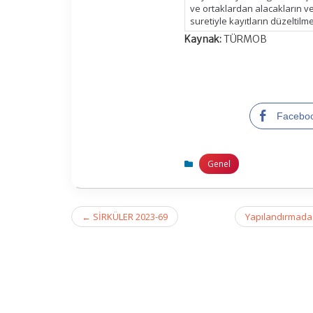
ve ortaklardan alacakların v
suretiyle kayıtların düzeltilm
Kaynak:
TÜRMOB
Facebo
Genel
Post
←
SİRKÜLER 2023-69
Yapılandırmada 
navigation