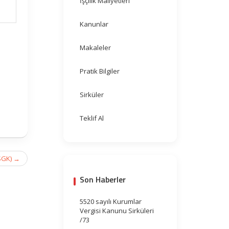
İşçilik Maliyetleri
Kanunlar
Makaleler
Pratik Bilgiler
Sirküler
Teklif Al
(SGK)
→
Son Haberler
5520 sayılı Kurumlar
Vergisi Kanunu Sirküleri
/73