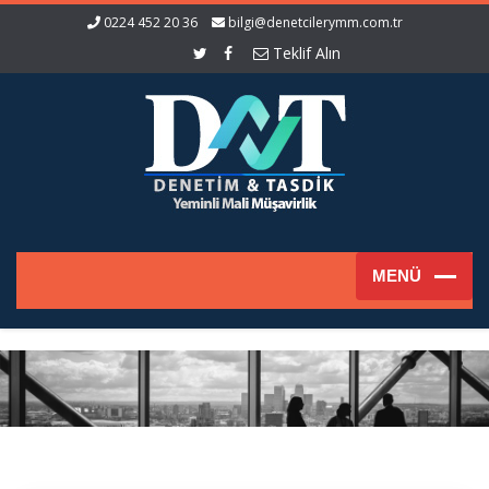
0224 452 20 36
bilgi@denetcilerymm.com.tr
Teklif Alın