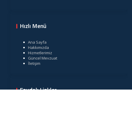
Hızlı Menü
Ana Sayfa
Hakkımızda
Hizmetlerimiz
Güncel Mevzuat
İletişim
Faydalı Linkler
Gelir İdaresi Başkanlığı
Resmi Gazete
TÜRMOB
Vergi Takvimi
Merkez Bankası Döviz Kurları