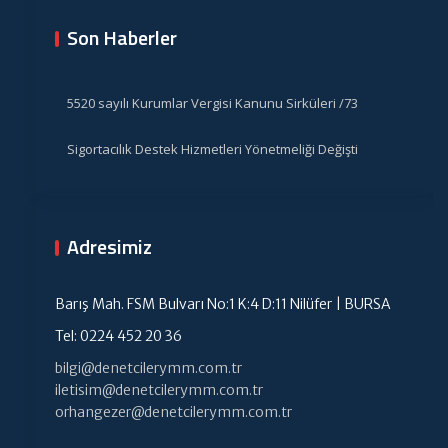
Son Haberler
5520 sayılı Kurumlar Vergisi Kanunu Sirküleri /73
Sigortacılık Destek Hizmetleri Yönetmeliği Değişti
Adresimiz
Barış Mah. FSM Bulvarı No:1 K:4 D:11 Nilüfer | BURSA
Tel: 0224 452 20 36
bilgi@denetcilerymm.com.tr
iletisim@denetcilerymm.com.tr
orhangezer@denetcilerymm.com.tr