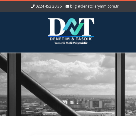
0224 452 20 36
bilgi@denetcilerymm.com.tr