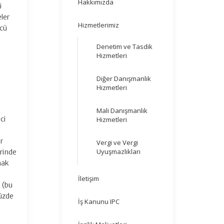
Hakkımızda
i
ler
Hizmetlerimiz
ncü
Denetim ve Tasdik
Hizmetleri
Diğer Danışmanlık
Hizmetleri
Mali Danışmanlık
ci
Hizmetleri
r
Vergi ve Vergi
Uyuşmazlıkları
erinde
mak
İletişim
 (bu
yüzde
İş Kanunu IPC