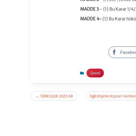
MADDE 3
– (1) Bu Karar 1/4/
MADDE 4-
(1) Bu Karar hük
Facebo
Genel
Post
←
SİRKÜLER 2023-60
İlgili Kişinin Kişisel Ve
navigation