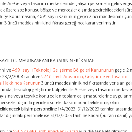
ri ile Ar-Ge veya tasarım merkezlerinde çalışan personelin gelir vergis
ek üzere söz konusu bölge ve merkezler dışında geçirebilecekleri süre
ürlüğe konulmasına, 4691 sayılı Kanunun geçici 2 nci maddesinin üçü
un 3 üncü maddesinin ikinci fıkrası gereğince karar verilmiştir.
3 SAYILI CUMHURBAŞKANI KARARININ EKİ KARAR
ihli ve
4691 sayılı Teknoloji Geliştirme Bölgeleri Kanununun
geçici 2 n
e 28/2/2008 tarihli ve
5746 sayılı Araştırma, Geliştirme ve Tasarım
esi Hakkında Kanunun
3 üncü maddesinin ikinci fıkrasında yer alan geli
amında, teknoloji geliştirme bölgeleri ile Ar-Ge veya tasarım merkezl
ayısına veya teşvike konu edilen toplam çalışma sürelerine uygulan
erkezler dışında geçirilen süreler bakımından belirlenmiş olan
lirlenecek bilişim personeline
1/4/2023-31/12/2023 tarihleri arasında
nlar dışındaki personele ise 31/12/2023 tarihine kadar (bu tarih dâhil) 
.
ihli ve
5806 sayılı Cumhurbaşkanı Kararı
yürürlükten kaldırılmıştır.