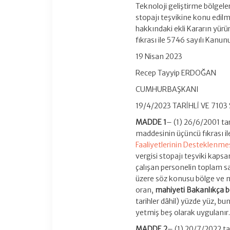
Teknoloji geliştirme bölgele
stopajı teşvikine konu edilm
hakkındaki ekli Kararın yür
fıkrası ile 5746 sayılı Kanun
19 Nisan 2023
Recep Tayyip ERDOĞAN
CUMHURBAŞKANI
19/4/2023 TARİHLİ VE 710
MADDE 1
– (1) 26/6/2001 tar
maddesinin üçüncü fıkrası il
Faaliyetlerinin Desteklenm
vergisi stopajı teşviki kaps
çalışan personelin toplam s
üzere söz konusu bölge ve m
oran,
mahiyeti Bakanlıkça be
tarihler dâhil) yüzde yüz, bu
yetmiş beş olarak uygulanır
MADDE 2
– (1) 20/7/2022 tar