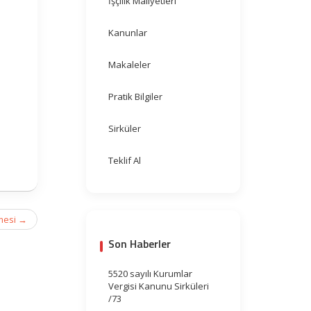
İşçilik Maliyetleri
Kanunlar
Makaleler
Pratik Bilgiler
Sirküler
Teklif Al
lmesi
→
Son Haberler
5520 sayılı Kurumlar
Vergisi Kanunu Sirküleri
/73