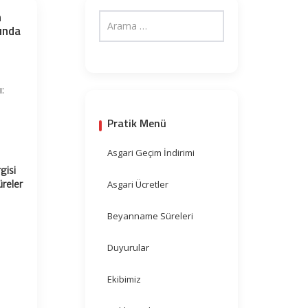
n
ında
:
Pratik Menü
Asgari Geçim İndirimi
gisi
reler
Asgari Ücretler
Beyanname Süreleri
Duyurular
Ekibimiz