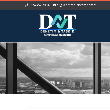
0224 452 20 36
bilgi@denetcilerymm.com.tr