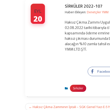
SİRKÜLER 2022-107
EYL
Haberi Ekleyen:
Denetçiler YMM
20
Haksız Çıkma Zammı Uygula
02.08.2022 tarihi itibarıyla 
kapsamında ödeme emrine y
haksız çıkması durumunda b
alacağın %10 zamla tahsil e
YMM LTD.ŞTİ.
Facebo
Sirküler
Post
←
Haksız Çıkma Zammının İptali – SGK Genel Yazı E-5
navigation