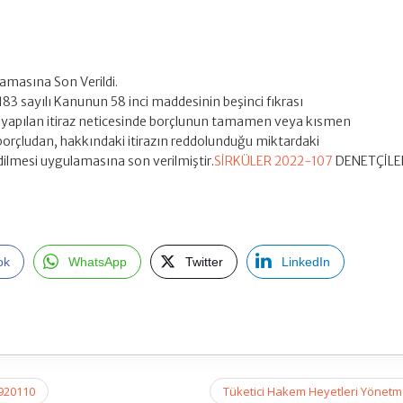
masına Son Verildi.
6183 sayılı Kanunun 58 inci maddesinin beşinci fıkrası
apılan itiraz neticesinde borçlunun tamamen veya kısmen
orçludan, hakkındaki itirazın reddolunduğu miktardaki
dilmesi uygulamasına son verilmiştir.
SİRKÜLER 2022-107
DENETÇİLE
ok
WhatsApp
Twitter
LinkedIn
1920110
Tüketici Hakem Heyetleri Yönetm