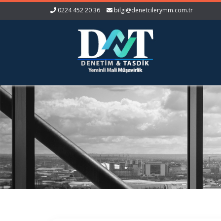
0224 452 20 36
bilgi@denetcilerymm.com.tr