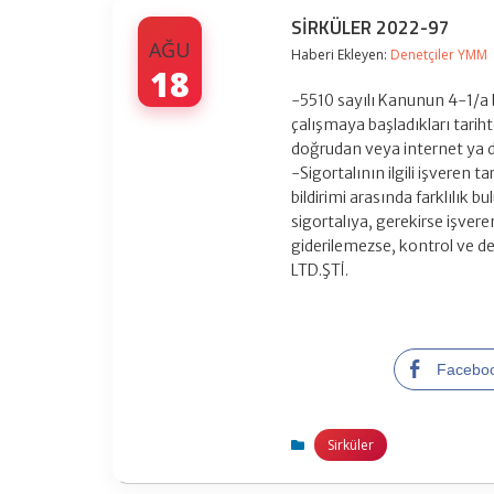
SİRKÜLER 2022-97
AĞU
Haberi Ekleyen:
Denetçiler YMM
18
-5510 sayılı Kanunun 4-1/a b
çalışmaya başladıkları tarihte
doğrudan veya internet ya da
-Sigortalının ilgili işveren ta
bildirimi arasında farklılık 
sigortalıya, gerekirse işverene
giderilemezse, kontrol ve d
LTD.ŞTİ.
Facebo
Sirküler