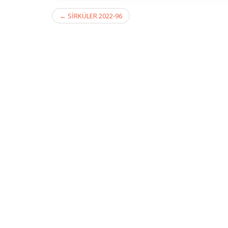
Post
←
SİRKÜLER 2022-96
navigation