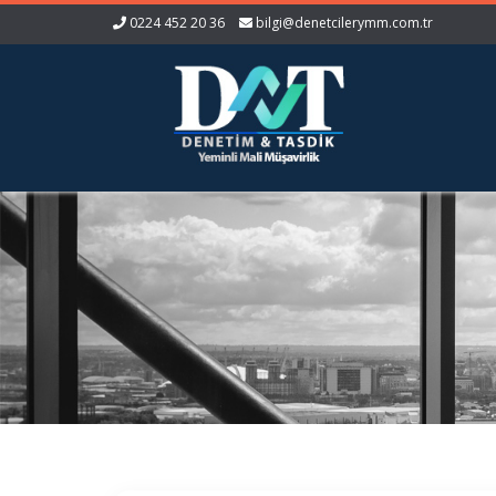
0224 452 20 36
bilgi@denetcilerymm.com.tr