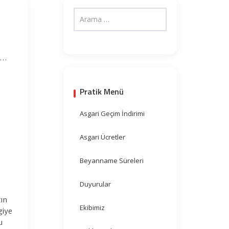
l…
Pratik Menü
Asgari Geçim İndirimi
Asgari Ücretler
Beyanname Süreleri
Duyurular
zın
Ekibimiz
giye
u