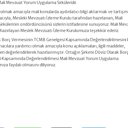
 Mali Mevzuat Yorum Uygulama Sirküleridir.
olmak amacıyla mali konularda aydınlatıcı bilgi aktarmak ve tartışm
ıyla, Mesleki Mevzuatı İzleme Kurulu tarafından hazırlanan, Mali
külerinin ondördüncüsünü sizlerin istifadesine sunuyoruz. Mali Mev
 hazırlayan Meslek Mevzuatı İzleme Kurulumuza teşekkür ederiz.
ak Borç Vermesinin TCMB Genelgesi Kapsamında Değerlendirilmesini
macılara yardımcı olmak amacıyla konu açıklamaları, ilgili maddeler,
ri değerlendirilerek hazırlanmıştır. Ortağın Şirkete Döviz Olarak Bor
 Kapsamında Değerlendirilmesi Mali Mevzuat Yorum Uygulama
ıza faydalı olmasını diliyoruz.