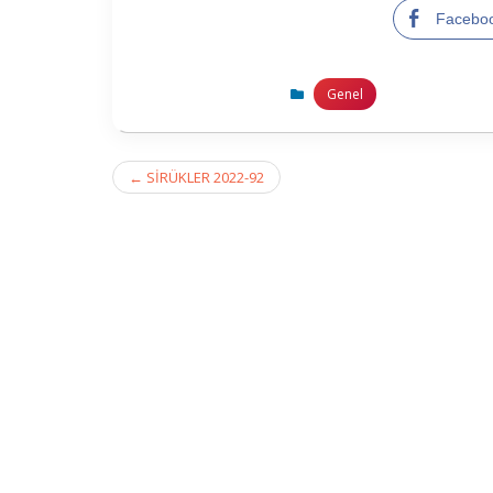
Facebo
Genel
Post
←
SİRÜKLER 2022-92
navigation