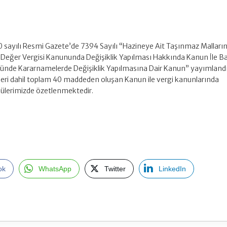
10 sayılı Resmi Gazete’de 7394 Sayılı “Hazineye Ait Taşınmaz Malları
Değer Vergisi Kanununda Değişiklik Yapılması Hakkında Kanun İle Ba
nde Kararnamelerde Değişiklik Yapılmasına Dair Kanun” yayımlandı
eri dahil toplam 40 maddeden oluşan Kanun ile vergi kanunlarında
külerimizde özetlenmektedir.
ok
WhatsApp
Twitter
LinkedIn