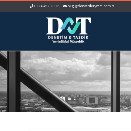
0224 452 20 36
bilgi@denetcilerymm.com.tr