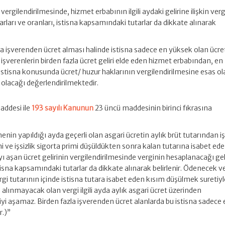
 vergilendirilmesinde, hizmet erbabının ilgili aydaki gelirine ilişkin ver
arları ve oranları, istisna kapsamındaki tutarlar da dikkate alınarak
la işverenden ücret alması halinde istisna sadece en yüksek olan ücre
işverenlerin birden fazla ücret geliri elde eden hizmet erbabından, en
stisna konusunda ücret/ huzur haklarının vergilendirilmesine esas o
olacağı değerlendirilmektedir.
addesi ile
193 sayılı Kanunun
23 üncü maddesinin birinci fıkrasına
nin yapıldığı ayda geçerli olan asgari ücretin aylık brüt tutarından iş
 ve işsizlik sigorta primi düşüldükten sonra kalan tutarına isabet ed
nayı aşan ücret gelirinin vergilendirilmesinde verginin hesaplanacağı gel
istisna kapsamındaki tutarlar da dikkate alınarak belirlenir. Ödenecek v
rgi tutarının içinde istisna tutara isabet eden kısım düşülmek suretiyl
 alınmayacak olan vergi ilgili ayda aylık asgari ücret üzerinden
i aşamaz. Birden fazla işverenden ücret alanlarda bu istisna sadece 
r.)”