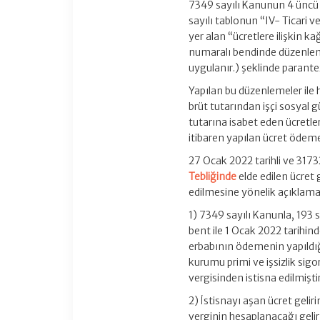
7349 sayılı Kanunun 4 üncü 
sayılı tablonun “IV- Ticari v
yer alan “ücretlere ilişkin k
numaralı bendinde düzenlenen
uygulanır.) şeklinde parante
Yapılan bu düzenlemeler ile 
brüt tutarından işçi sosyal 
tutarına isabet eden ücretle
itibaren yapılan ücret ödem
27 Ocak 2022 tarihli ve 317
Tebliğinde
elde edilen ücret 
edilmesine yönelik açıklamal
1) 7349 sayılı Kanunla, 193 
bent ile 1 Ocak 2022 tarihi
erbabının ödemenin yapıldığı
kurumu primi ve işsizlik sigo
vergisinden istisna edilmiştir
2) İstisnayı aşan ücret geliri
verginin hesaplanacağı gelir 