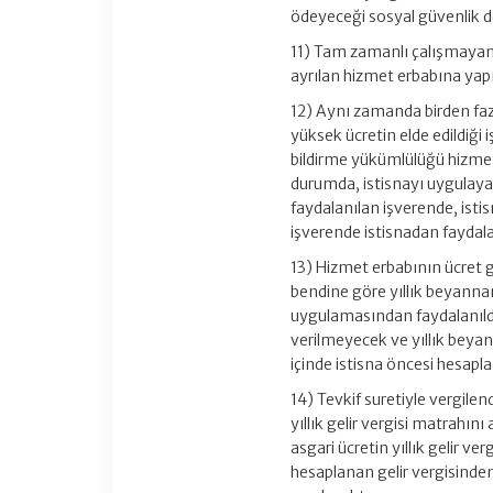
ödeyeceği sosyal güvenlik de
11) Tam zamanlı çalışmayan 
ayrılan hizmet erbabına yapı
12) Aynı zamanda birden faz
yüksek ücretin elde edildiği
bildirme yükümlülüğü hizmet 
durumda, istisnayı uygulayac
faydalanılan işverende, is
işverende istisnadan faydal
13) Hizmet erbabının ücret ge
bendine göre yıllık beyanna
uygulamasından faydalanıldı
verilmeyecek ve yıllık beya
içinde istisna öncesi hesapl
14) Tevkif suretiyle vergilend
yıllık gelir vergisi matrahın
asgari ücretin yıllık gelir v
hesaplanan gelir vergisinden