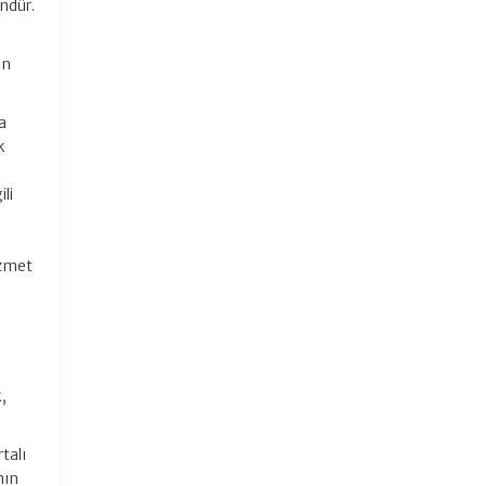
ndür.
an
a
k
li
izmet
,
talı
nın