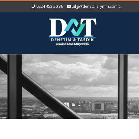
0224 452 20 36
bilgi@denetcilerymm.com.tr