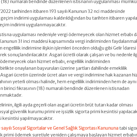
nın (18) numaralı bendinde düzenlenen istisnanın uygulanması mümkü
1/2022 tarihinden itibaren 193 sayılı Kanunun 32 nci maddesinde
eçim indirimi uygulaması kaldırıldığından bu tarihten itibaren yapıl
eçim indirimi uygulanmayacaktır.
e istisna uygulaması nedeniyle vergi ödemeyecek olan hizmet erbabı d
ı Kanunun 31 inci maddesi kapsamında vergi indiriminden faydalanma
engellilik indirimine ilişkin işlemleri önceden olduğu gibi Gelir İdaresi
ek sonuçlandırılacaktır. Asgari ücretli olarak çalışan ve bu nedenle ilgi
 ödemeyecek olan hizmet erbabı, engellilik indiriminden
likte onaylanan başvuruları üzerine şartları dahilinde emeklilik
. Asgari ücretin üzerinde ücret alan ve vergi indirimine hak kazanan h
rahının yeterli olması halinde, hem engellilik indiriminden hem de aynı
birinci fıkrasının (18) numaralı bendinde düzenlenen istisnadan
nmaktadır.
rinin, ilgili ayda geçerli olan asgari ücretin brüt tutarı kadar olması
sosyal güvenlik kurumu primi ve işsizlik sigorta primi kesintisi yapılacak
i kesintisi yapılmayacaktır.
 sayılı Sosyal Sigortalar ve Genel Sağlık Sigortası Kanununa
tabi sigor
ek primi ödemek suretiyle yeniden çalışmaya başlayan hizmet erbabı