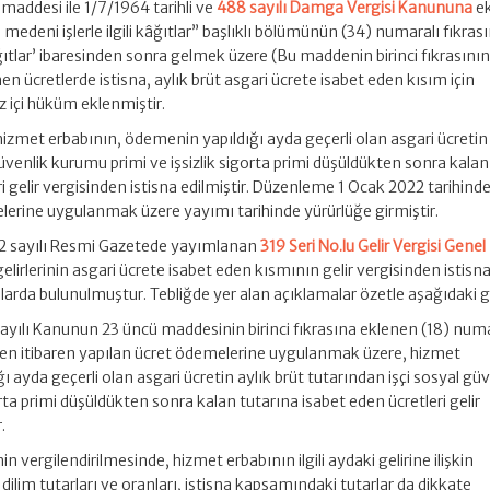
maddesi ile 1/7/1964 tarihli ve
488 sayılı Damga Vergisi Kanununa
ek
e medeni işlerle ilgili kâğıtlar” başlıklı bölümünün (34) numaralı fıkras
ağıtlar’ ibaresinden sonra gelmek üzere (Bu maddenin birinci fıkrasının
 ücretlerde istisna, aylık brüt asgari ücrete isabet eden kısım için
z içi hüküm eklenmiştir.
hizmet erbabının, ödemenin yapıldığı ayda geçerli olan asgari ücretin 
güvenlik kurumu primi ve işsizlik sigorta primi düşüldükten sonra kalan
ri gelir vergisinden istisna edilmiştir. Düzenleme 1 Ocak 2022 tarihind
elerine uygulanmak üzere yayımı tarihinde yürürlüğe girmiştir.
32 sayılı Resmi Gazetede yayımlanan
319 Seri No.lu Gelir Vergisi Genel
gelirlerinin asgari ücrete isabet eden kısmının gelir vergisinden istisn
arda bulunulmuştur. Tebliğde yer alan açıklamalar özetle aşağıdaki gi
sayılı Kanunun 23 üncü maddesinin birinci fıkrasına eklenen (18) numa
nden itibaren yapılan ücret ödemelerine uygulanmak üzere, hizmet
 ayda geçerli olan asgari ücretin aylık brüt tutarından işçi sosyal güv
rta primi düşüldükten sonra kalan tutarına isabet eden ücretleri gelir
.
nin vergilendirilmesinde, hizmet erbabının ilgili aydaki gelirine ilişkin
dilim tutarları ve oranları, istisna kapsamındaki tutarlar da dikkate