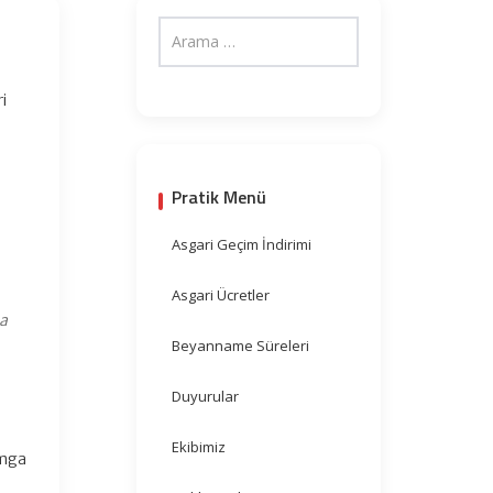
i
Pratik Menü
Asgari Geçim İndirimi
Asgari Ücretler
na
Beyanname Süreleri
Duyurular
Ekibimiz
amga