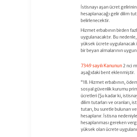
İstisnayı aşan ücret gelirinin
hesaplanacağı gelir dilim tut
belirlenecektir.
Hizmet erbabının birden faz
uygulanacaktır. Bu nedenle, 
yüksek ücrete uygulanacak i
bir beyan almalarının uygun 
7349 sayılı Kanunun
2 nci m
aşağıdaki bent eklenmiştir.
“18. Hizmet erbabının, ödeme
sosyal güvenlik kurumu primi
ücretleri (Şu kadar ki, istis
dilim tutarları ve oranları, 
tutarı, bu suretle bulunan ve
hesaplanır. İstisna nedeniyle
hesaplanması gereken vergiy
yüksek olan ücrete uygulanı