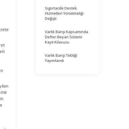
Sigortacılık Destek
Hizmetleri Yönetmeliği
Değişti
crete
Varlık Barışı Kapsamında
Defter-Beyan Sistemi
Kayıt Kılavuzu
ret
eti
Varlık Barışı Tebliği
Yayımlandı
an
yılan
emir
in
ne
ü