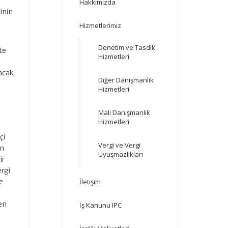
Hakkımızda
ginin
Hizmetlerimiz
Denetim ve Tasdik
te
Hizmetleri
lacak
Diğer Danışmanlık
Hizmetleri
Mali Danışmanlık
Hizmetleri
çi
Vergi ve Vergi
en
Uyuşmazlıkları
ir
ergi
e
İletişim
en
İş Kanunu IPC