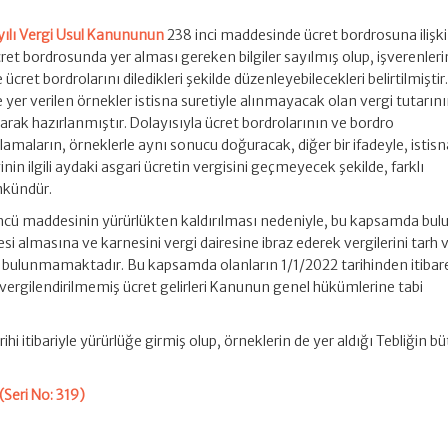
yılı Vergi Usul Kanununun
238 inci maddesinde ücret bordrosuna ilişk
ret bordrosunda yer alması gereken bilgiler sayılmış olup, işverenleri
 ücret bordrolarını diledikleri şekilde düzenleyebilecekleri belirtilmiştir
 yer verilen örnekler istisna suretiyle alınmayacak olan vergi tutarın
larak hazırlanmıştır. Dolayısıyla ücret bordrolarının ve bordro
maların, örneklerle aynı sonucu doğuracak, diğer bir ifadeyle, istisn
n ilgili aydaki asgari ücretin vergisini geçmeyecek şekilde, farklı
mkündür.
ncü maddesinin yürürlükten kaldırılması nedeniyle, bu kapsamda bul
si almasına ve karnesini vergi dairesine ibraz ederek vergilerini tarh 
 bulunmamaktadır. Bu kapsamda olanların 1/1/2022 tarihinden itibar
le vergilendirilmemiş ücret gelirleri Kanunun genel hükümlerine tabi
hi itibariyle yürürlüğe girmiş olup, örneklerin de yer aldığı Tebliğin b
 (Seri No: 319)