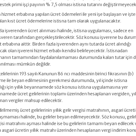
stek primi işçi payının % 7,5 olması istisna tutarını değiştirmeyecekt
hizmet erbabına yapılan ücret ödemeleri ile yeni işe başlayan ve işt
lan kıst ücret ödemelerine istisna tam olarak uygulanacaktır.
la işverenden ücret alınması halinde, istisna uygulaması, sadece en
 işveren tarafından gerçekleştirilecektir. Söz konusu işverene bu duru
erbabına aittir. Birden fazla işverenden aynı tutarda ücret alındığı
ak olan işvereni hizmet erbabı kendisi belirleyecektir. İstisnadan
tisnanın tamamından faydalanılamaması durumunda kalan tutar için d
anılması mümkün değildir.
lirlerinin 193 sayılı Kanunun 86 ncı maddesinin birinci fıkrasının (b)
me ile beyan edilmesinin gerekmesi durumunda, yıl içinde istisna
ğı için yıllık beyannamede söz konusu istisna uygulamasına yer
nnamede ücret gelirlerinin toplamı üzerinden hesaplanan vergiden, yı
anan vergiler mahsup edilecektir.
irilmemiş ücret gelirlerinin yıllık gelir vergisi matrahının, asgari ücret
ı aşmaması halinde, bu gelirler beyan edilmeyecektir. Söz konusu, gelir
ergisi matrahını aşması halinde ise bu gelirlerin tamamı beyan edilecek 
 asgari ücretin yıllık matrahı üzerinden hesaplanan vergi indirim kon