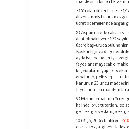
maddesinin birinci fıkrası
7) Yapılan düzenleme ile 1/
düzenlenmiş bulunan asgari g
ücret ödemelerinde asgari g
8) Asgari ücretle çalışan v
dahil olmak üzere 193 sayıl
üzere başvuruda bulunanların 
Başkanlığınca değerlendiriler
ayda istisna nedeniyle vergi
faydalanamayacak olmakla bir
başvurularını yapabilecektir
erbabının, gelir vergisi mat
Kanunun 23 üncü maddesinin 
faydalanması mümkün bulu
9) Hizmet erbabının ücret geli
halinde, brüt tutardan, işçi 
gelir vergisi ve damga vergis
10) 31/5/2006 tarihli ve
5510
olarak sosyal güvenlik dest