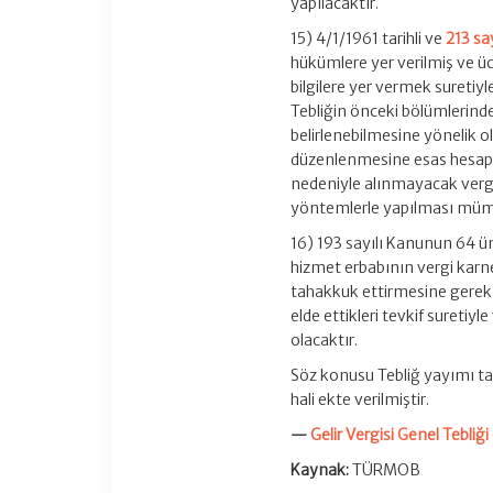
yapılacaktır.
15) 4/1/1961 tarihli ve
213 sa
hükümlere yer verilmiş ve üc
bilgilere yer vermek suretiyle
Tebliğin önceki bölümlerinde
belirlenebilmesine yönelik o
düzenlenmesine esas hesapla
nedeniyle alınmayacak vergini
yöntemlerle yapılması mü
16) 193 sayılı Kanunun 64 ü
hizmet erbabının vergi karne
tahakkuk ettirmesine gerek
elde ettikleri tevkif suretiy
olacaktır.
Söz konusu Tebliğ yayımı tari
hali ekte verilmiştir.
—
Gelir Vergisi Genel Tebliği
Kaynak:
TÜRMOB