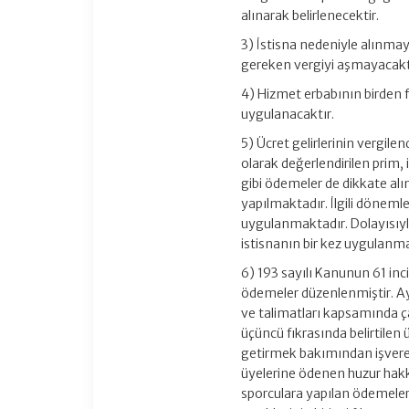
alınarak belirlenecektir.
3) İstisna nedeniyle alınmay
gereken vergiyi aşmayacakt
4) Hizmet erbabının birden f
uygulanacaktır.
5) Ücret gelirlerinin vergil
olarak değerlendirilen prim,
gibi ödemeler de dikkate al
yapılmaktadır. İlgili döneml
uygulanmaktadır. Dolayısıyla
istisnanın bir kez uygulanm
6) 193 sayılı Kanunun 61 in
ödemeler düzenlenmiştir. Ay
ve talimatları kapsamında ça
üçüncü fıkrasında belirtilen
getirmek bakımından işveren
üyelerine ödenen huzur hakkı,
sporculara yapılan ödemeler