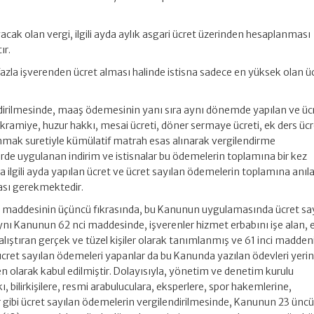
acak olan vergi, ilgili ayda aylık asgari ücret üzerinden hesaplanması
ır.
azla işverenden ücret alması halinde istisna sadece en yüksek olan ü
endirilmesinde, maaş ödemesinin yanı sıra aynı dönemde yapılan ve üc
 ikramiye, huzur hakkı, mesai ücreti, döner sermaye ücreti, ek ders ücr
ınmak suretiyle kümülatif matrah esas alınarak vergilendirme
erde uygulanan indirim ve istisnalar bu ödemelerin toplamına bir kez
 ilgili ayda yapılan ücret ve ücret sayılan ödemelerin toplamına anıl
ası gerekmektedir.
ci maddesinin üçüncü fıkrasında, bu Kanunun uygulamasında ücret sa
nı Kanunun 62 nci maddesinde, işverenler hizmet erbabını işe alan, 
lıştıran gerçek ve tüzel kişiler olarak tanımlanmış ve 61 inci madden
 ücret sayılan ödemeleri yapanlar da bu Kanunda yazılan ödevleri yeri
 olarak kabul edilmiştir. Dolayısıyla, yönetim ve denetim kurulu
 bilirkişilere, resmi arabuluculara, eksperlere, spor hakemlerine,
 gibi ücret sayılan ödemelerin vergilendirilmesinde, Kanunun 23 ünc