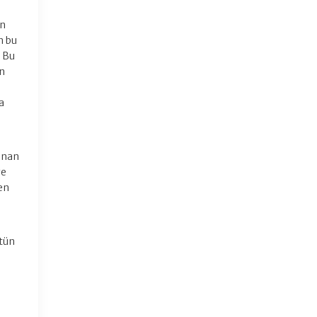
in
n bu
. Bu
ın
a
unan
ve
en
ütün