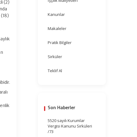
İşçilik Maliyetleri
li (2)
ında
Kanunlar
 (18)
Makaleler
aylık
Pratik Bilgiler
en
Sirküler
Teklif Al
a
bidir.
ralı
enlik
Son Haberler
5520 sayılı Kurumlar
Vergisi Kanunu Sirküleri
/73