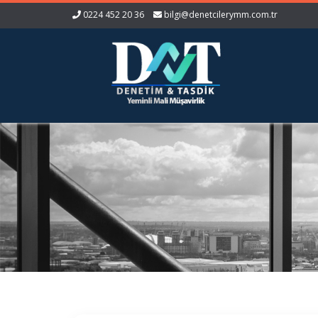
0224 452 20 36
bilgi@denetcilerymm.com.tr