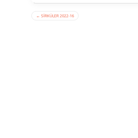
Post
←
SİRKÜLER 2022-16
navigation