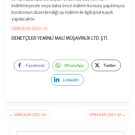
indirilmeyecek veya daha önce indirim konusu yapılmışsa
bordronun düzenlendiği ay indirim ile ilgili iptal kaydı
yapılacaktır.
SİRKÜLER 2021-31
DENETÇİLER YEMİNLİ MALİ MÜŞAVİRLİK LTD. ŞTİ.
Facebook
WhatsApp
Twitter
LinkedIn
Post
←
SİRKÜLER 2021-30
SİRKÜLER 2021-32
→
navigation