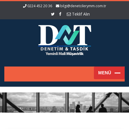
0224 452 20 36
bilgi@denetcilerymm.com.tr
Teklif Alın