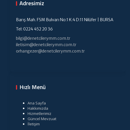
Adresimiz
Barış Mah. FSM Bulvarı No:1 K:4 D:11 Nilüfer | BURSA
Tel: 0224 452 20 36
bilgi@denetcilerymm.com.tr
iletisim@denetcilerymm.com.tr
orhangezer@denetcilerymm.com.tr
Hızlı Menü
Ana Sayfa
Hakkımızda
Hizmetlerimiz
Güncel Mevzuat
İletişim