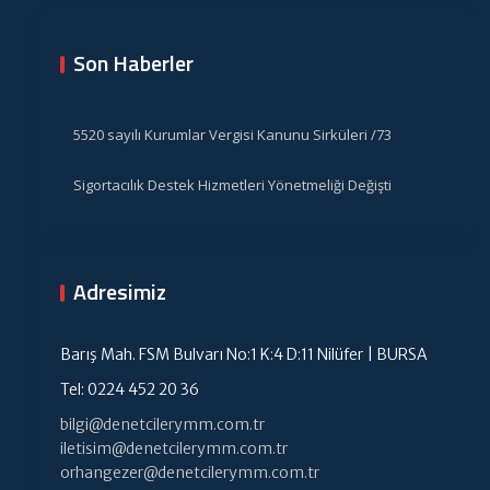
Son Haberler
5520 sayılı Kurumlar Vergisi Kanunu Sirküleri /73
Sigortacılık Destek Hizmetleri Yönetmeliği Değişti
Adresimiz
Barış Mah. FSM Bulvarı No:1 K:4 D:11 Nilüfer | BURSA
Tel: 0224 452 20 36
bilgi@denetcilerymm.com.tr
iletisim@denetcilerymm.com.tr
orhangezer@denetcilerymm.com.tr