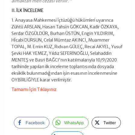
almaktan men cezası verilir. ”
II. İLK İNCELEME
1. Anayasa Mahkemesi İçtüzüğü hükümleri uyarınca
Zühtü ARSLAN, Hasan Tahsin GÖKCAN, Kadir ÖZKAYA,
Serdar ÖZGÜLDÜR, Burhan ÜSTÜN, Engin YILDIRIM,
Hİcabi DURSUN, Celal Mümtaz AKINCI, Muammer
TOPAL, M. Emin KUZ, Rıdvan GÜLEÇ, Recai AKYEL, Yusuf
Şevki HAK YEMEZ, Yıldız SEFERİNOĞLU, Selahaddin
MENTEŞ ve Basri BAĞCI’nın katılmalarıyla 10/9/2020
tarihinde yapılan ilk inceleme toplantısında dosyada
eksiklik bulunmadığından işin esasının incelenmesine
OYBİRLİĞİYLE karar verilmiştir.
Tamamı İçin Tıklayınız
Facebook
WhatsApp
Twitter