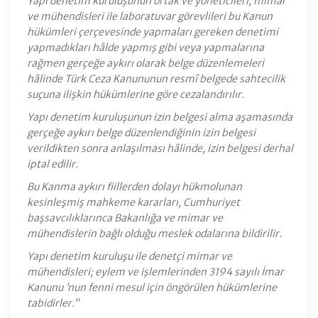
Yapı denetim kuruluşunun ortak ve yöneticileri, mimar
ve mühendisleri ile laboratuvar görevlileri bu Kanun
hükümleri çerçevesinde yapmaları gereken denetimi
yapmadıkları hâlde yapmış gibi veya yapmalarına
rağmen gerçeğe aykırı olarak belge düzenlemeleri
hâlinde Türk Ceza Kanununun resmî belgede sahtecilik
suçuna ilişkin hükümlerine göre cezalandırılır.
Yapı denetim kuruluşunun izin belgesi alma aşamasında
gerçeğe aykırı belge düzenlendiğinin izin belgesi
verildikten sonra anlaşılması hâlinde, izin belgesi derhal
iptal edilir.
Bu Kanma aykırı fiillerden dolayı hükmolunan
kesinleşmiş mahkeme kararları, Cumhuriyet
başsavcılıklarınca Bakanlığa ve mimar ve
mühendislerin bağlı olduğu meslek odalarına bildirilir.
Yapı denetim kuruluşu ile denetçi mimar ve
mühendisleri; eylem ve işlemlerinden 3194 sayılı İmar
Kanunu ’nun fenni mesul için öngörülen hükümlerine
tabidirler.”