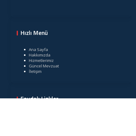
Hızlı Menü
Ana Sayfa
Hakkımızda
Hizmetlerimiz
Güncel Mevzuat
İletişim
Faydalı Linkler
Gelir İdaresi Başkanlığı
Resmi Gazete
TÜRMOB
Vergi Takvimi