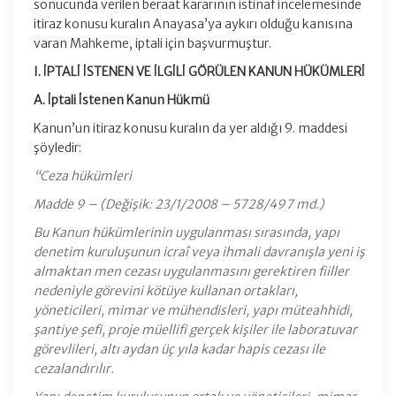
sonucunda verilen beraat kararının istinaf incelemesinde
itiraz konusu kuralın Anayasa’ya aykırı olduğu kanısına
varan Mahkeme, iptali için başvurmuştur.
I. İPTALİ İSTENEN VE İLGİLİ GÖRÜLEN KANUN HÜKÜMLERİ
A. İptali İstenen Kanun Hükmü
Kanun’un itiraz konusu kuralın da yer aldığı 9. maddesi
şöyledir:
“Ceza hükümleri
Madde 9 – (Değişik: 23/1/2008 – 5728/497 md.)
Bu Kanun hükümlerinin uygulanması sırasında, yapı
denetim kuruluşunun icraî veya ihmali davranışla yeni iş
almaktan men cezası uygulanmasını gerektiren fiiller
nedeniyle görevini kötüye kullanan ortakları,
yöneticileri, mimar ve mühendisleri, yapı müteahhidi,
şantiye şefi, proje müellifi gerçek kişiler ile laboratuvar
görevlileri, altı aydan üç yıla kadar hapis cezası ile
cezalandırılır.