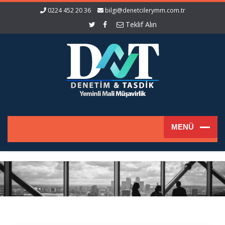
0224 452 20 36
bilgi@denetcilerymm.com.tr
Teklif Alın