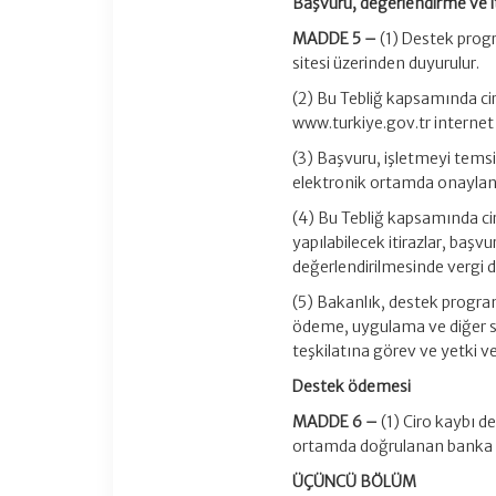
Başvuru, değerlendirme ve i
MADDE 5 –
(1) Destek prog
sitesi üzerinden duyurulur.
(2) Bu Tebliğ kapsamında ci
www.turkiye.gov.tr internet
(3) Başvuru, işletmeyi temsil
elektronik ortamda onaylanı
(4) Bu Tebliğ kapsamında ci
yapılabilecek itirazlar, başv
değerlendirilmesinde vergi dai
(5) Bakanlık, destek progra
ödeme, uygulama ve diğer sü
teşkilatına görev ve yetki ver
Destek ödemesi
MADDE 6 –
(1) Ciro kaybı d
ortamda doğrulanan banka he
ÜÇÜNCÜ BÖLÜM