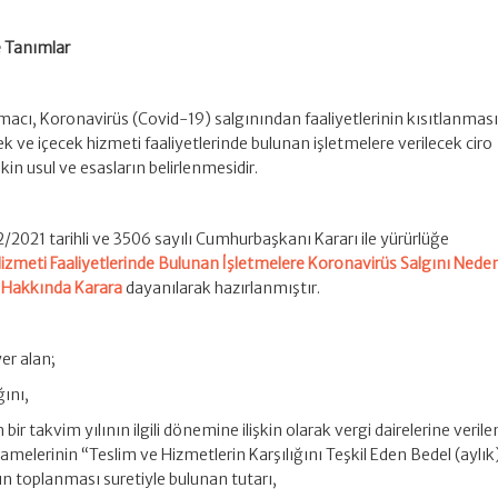
 Tanımlar
amacı, Koronavirüs (Covid-19) salgınından faaliyetlerinin kısıtlanmas
k ve içecek hizmeti faaliyetlerinde bulunan işletmelere verilecek ciro
in usul ve esasların belirlenmesidir.
/2/2021 tarihli ve 3506 sayılı Cumhurbaşkanı Kararı ile yürürlüğe
izmeti Faaliyetlerinde Bulunan İşletmelere Koronavirüs Salgını Neden
i Hakkında Karara
dayanılarak hazırlanmıştır.
yer alan;
ğını,
 bir takvim yılının ilgili dönemine ilişkin olarak vergi dairelerine verile
elerinin “Teslim ve Hizmetlerin Karşılığını Teşkil Eden Bedel (aylık
rın toplanması suretiyle bulunan tutarı,