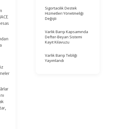
Sigortacılık Destek
im
Hizmetleri Yönetmeliği
(NACE
Değişti
 esas
Varlık Barışı Kapsamında
Defter-Beyan Sistemi
ından
Kayıt Kılavuzu
a
Varlık Barışı Tebliği
Yayımlandı
öz
meler
ârlar
anı
hak
tar,