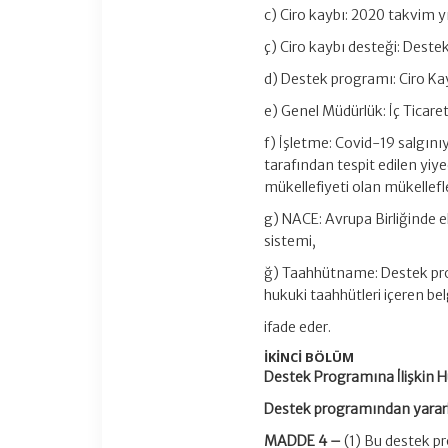
c) Ciro kaybı: 2020 takvim yı
ç) Ciro kaybı desteği: Deste
d) Destek programı: Ciro K
e) Genel Müdürlük: İç Ticar
f) İşletme: Covid-19 salgın
tarafından tespit edilen yiy
mükellefiyeti olan mükellefle
g) NACE: Avrupa Birliğinde e
sistemi,
ğ) Taahhütname: Destek pro
hukuki taahhütleri içeren bel
ifade eder.
İKİNCİ BÖLÜM
Destek Programına İlişkin H
Destek programından yarar
MADDE 4 –
(1) Bu destek p