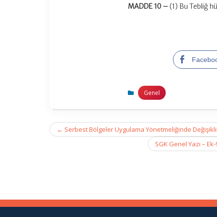
MADDE 10 –
(1) Bu Tebliğ h
Facebo
Genel
Post
←
Serbest Bölgeler Uygulama Yönetmeliğinde Değişikli
navigation
SGK Genel Yazı – Ek-