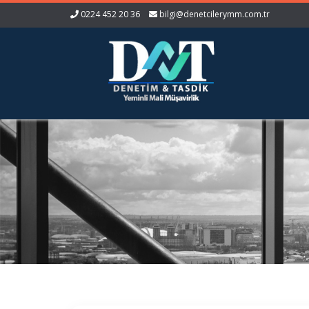
0224 452 20 36
bilgi@denetcilerymm.com.tr