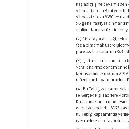
başladığı işine devam eden v
yılındaki cirosu 3 milyon Tü
yılındaki cirosu %50 ve üzer
56 genel faaliyet sınıflandı
faaliyet konusu üzerinden yal
(2) Ciro kaybı desteği, tek
fazla olmamak üzere işletmel
göre azalan tutarının %3’üd
(3) İşletme cirolarının tespi
vergilendirme dönemlerine il
konusu tarihten sonra 2019 
(düzeltme beyannameleri dâ
(4) Bu Tebliğ kapsamındaki c
ile Gerçek Kişi Tacirlere K
Kararının 3 üncü maddesinin 
eden işletmelerin, 3323 sayı
bu Tebliğ kapsamında verilec
işletmelere ciro kaybı desteği