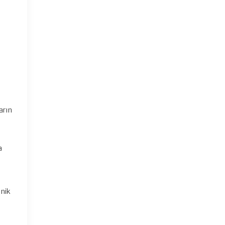
arın
a
onik