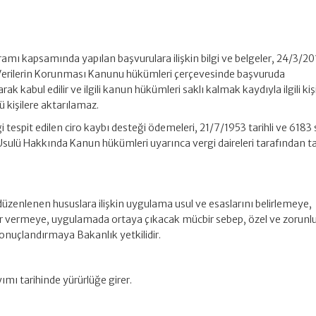
amı kapsamında yapılan başvurulara ilişkin bilgi ve belgeler, 24/3/2
el Verilerin Korunması Kanunu hükümleri çerçevesinde başvuruda
arak kabul edilir ve ilgili kanun hükümleri saklı kalmak kaydıyla ilgili kiş
ü kişilere aktarılamaz.
i tespit edilen ciro kaybı desteği ödemeleri, 21/7/1953 tarihli ve 6183 
sulü Hakkında Kanun hükümleri uyarınca vergi daireleri tarafından ta
düzenlenen hususlara ilişkin uygulama usul ve esaslarını belirlemeye,
ar vermeye, uygulamada ortaya çıkacak mücbir sebep, özel ve zorunl
ip sonuçlandırmaya Bakanlık yetkilidir.
yımı tarihinde yürürlüğe girer.