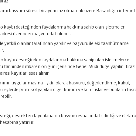
tiraz
ramı başvuru süresi, bir aydan az olmamak üzere Bakanlığın internet
ro kaybı desteğinden faydalanma hakkına sahip olan işletmeler
 adresi üzerinden başvuruda bulunur.
e yetkili olanlar tarafından yapılır ve başvuru ile eki taahhütname
r.
ro kaybı desteğinden faydalanma hakkına sahip olan işletmelerce
uru tarihinden itibaren on gün içerisinde Genel Müdürlüğe yapılır. İtirazl
resi kayıtları esas alınır.
mının uygulanmasına ilişkin olarak başvuru, değerlendirme, kabul,
reçlerde protokol yapılan diğer kurum ve kuruluşlar ve bunların taşr
ebilir.
esteği, destekten faydalananın başvuru esnasında bildirdiği ve elektr
sabına yatırılır.