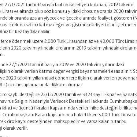
e 27/1/2021 tarihi itibarıyla faal mükellefiyeti bulunan, 2019 takvim
rk Lirası ve altında olup söz konusu yıldaki cirosuna oranla 2020 takv
inde bir oranda azalan yiyecek ve içecek alanında faaliyet gösteren 
rması koduna sahip) katma değer vergisi mükellefiyeti olan işletmeler
nız bir kez faydalanabilir.
 seferde ödenmek üzere 2.000 Türk Lirasından az ve 40.000 Türk Liras
erin 2020 takvim yılındaki cirolarının 2019 takvim yılındaki ciroların
ür.
tinde 27/1/2021 tarihi itibarıyla 2019 ve 2020 takvim yıllarındaki
işkin olarak verilen katma değer vergisi beyannameleri esas alınır. S
ve 2020 takvim yıllarındaki dönemlere ilişkin olarak verilen beyanna
hil) ciro hesaplamasında dikkate alınmaz.
iro kaybı desteği ile 22/12/2020 tarihli ve 3323 sayılı Esnaf ve Sanatk
oronavirüs Salgını Nedeniyle Verilecek Destekler Hakkında Cumhurbaşk
ikinci ve üçüncü fıkraları kapsamında verilen hibe desteğini birlikte 
lı Cumhurbaşkanı Kararı kapsamında hak ettikleri 3.000 Türk Lirası tu
ek ciro kaybı desteğinden mahsup edilir ve varsa kalan tutar bu
 olarak verilir.