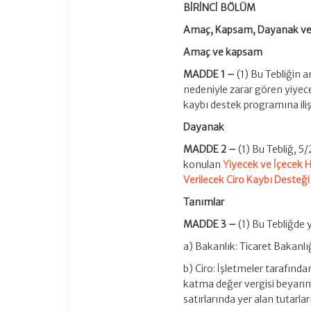
BİRİNCİ BÖLÜM
Amaç, Kapsam, Dayanak ve
Amaç ve kapsam
MADDE 1 –
(1) Bu Tebliğin 
nedeniyle zarar gören yiyece
kaybı destek programına ilişk
Dayanak
MADDE 2 –
(1) Bu Tebliğ, 5
konulan
Yiyecek ve İçecek H
Verilecek Ciro Kaybı Desteğ
Tanımlar
MADDE 3 –
(1) Bu Tebliğde 
a) Bakanlık: Ticaret Bakanlı
b) Ciro: İşletmeler tarafından
katma değer vergisi beyannam
satırlarında yer alan tutarla