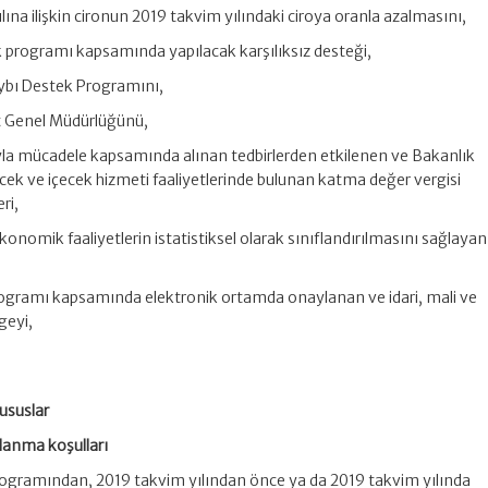
lına ilişkin cironun 2019 takvim yılındaki ciroya oranla azalmasını,
k programı kapsamında yapılacak karşılıksız desteği,
aybı Destek Programını,
et Genel Müdürlüğünü,
ıyla mücadele kapsamında alınan tedbirlerden etkilenen ve Bakanlık
ecek ve içecek hizmeti faaliyetlerinde bulunan katma değer vergisi
ri,
konomik faaliyetlerin istatistiksel olarak sınıflandırılmasını sağlayan
gramı kapsamında elektronik ortamda onaylanan ve idari, mali ve
geyi,
ususlar
lanma koşulları
rogramından, 2019 takvim yılından önce ya da 2019 takvim yılında