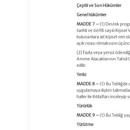
Çeşitli ve Son Hükümler
Genel hükümler
MADDE 7 –
(1) Destek progr
tarihli ve 6698 sayılı Kişis
bulunanlara ait kişisel veri ol
açık rızası olmaksızın üçünc
(2) Fazla veya yersiz ödendiğ
Amme Alacaklarının Tahsil U
edilir.
Yetki
MADDE 8 –
(1) Bu Tebliğde 
uygulamaya ilişkin talimatl
haller ile ihtilafları inceley
Yürürlük
MADDE 9 –
(1) Bu Tebliğ ya
Yürütme