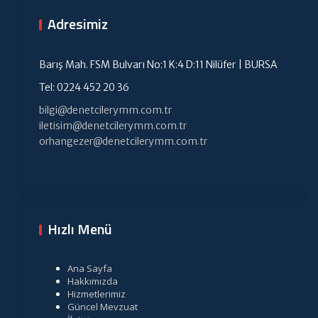
Adresimiz
Barış Mah. FSM Bulvarı No:1 K:4 D:11 Nilüfer | BURSA
Tel: 0224 452 20 36
bilgi@denetcilerymm.com.tr
iletisim@denetcilerymm.com.tr
orhangezer@denetcilerymm.com.tr
Hızlı Menü
Ana Sayfa
Hakkımızda
Hizmetlerimiz
Güncel Mevzuat