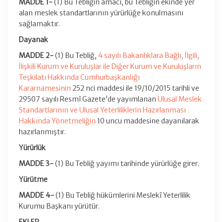
MADDE 1-
(1) Bu Tebliğin amacı, bu Tebliğin ekinde yer
alan meslek standartlarının yürürlüğe konulmasını
sağlamaktır.
Dayanak
MADDE 2-
(1) Bu Tebliğ,
4 sayılı Bakanlıklara Bağlı, İlgili,
İlişkili Kurum ve Kuruluşlar ile Diğer Kurum ve Kuruluşların
Teşkilatı Hakkında Cumhurbaşkanlığı
Kararnamesinin
252 nci maddesi ile 19/10/2015 tarihli ve
29507 sayılı Resmî Gazete’de yayımlanan
Ulusal Meslek
Standartlarının ve Ulusal Yeterliliklerin Hazırlanması
Hakkında Yönetmeliğin
10 uncu maddesine dayanılarak
hazırlanmıştır.
Yürürlük
MADDE 3-
(1) Bu Tebliğ yayımı tarihinde yürürlüğe girer.
Yürütme
MADDE 4-
(1) Bu Tebliğ hükümlerini Meslekî Yeterlilik
Kurumu Başkanı yürütür.