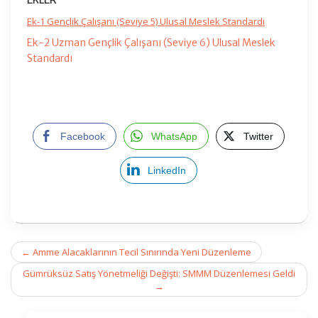
EKLER
Ek-1 Gençlik Çalışanı (Seviye 5) Ulusal Meslek Standardı
Ek-2 Uzman Gençlik Çalışanı (Seviye 6) Ulusal Meslek
Standardı
Facebook
WhatsApp
Twitter
LinkedIn
Post
←
Amme Alacaklarının Tecil Sınırında Yeni Düzenleme
navigation
Gümrüksüz Satış Yönetmeliği Değişti: SMMM Düzenlemesi Geldi
→