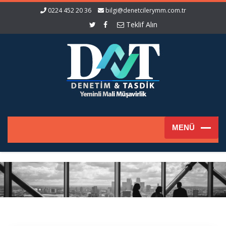
0224 452 20 36
bilgi@denetcilerymm.com.tr
Teklif Alın