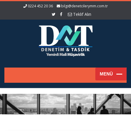
0224 452 20 36
bilgi@denetcilerymm.com.tr
Teklif Alın