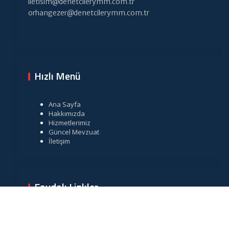
iletisim@denetcilerymm.com.tr
orhangezer@denetcilerymm.com.tr
Hızlı Menü
Ana Sayfa
Hakkımızda
Hizmetlerimiz
Güncel Mevzuat
İletişim
Faydalı Linkler
Gelir İdaresi Başkanlığı
Resmi Gazete