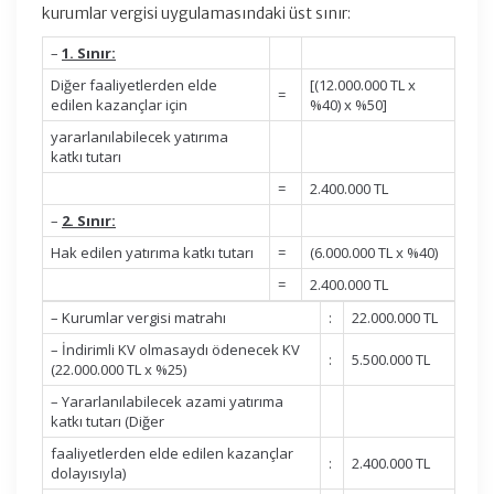
kurumlar vergisi uygulamasındaki üst sınır:
–
1. Sınır:
Diğer faaliyetlerden elde
[(12.000.000 TL x
=
edilen kazançlar için
%40) x %50]
yararlanılabilecek yatırıma
katkı tutarı
=
2.400.000 TL
–
2. Sınır:
Hak edilen yatırıma katkı tutarı
=
(6.000.000 TL x %40)
=
2.400.000 TL
– Kurumlar vergisi matrahı
:
22.000.000 TL
– İndirimli KV olmasaydı ödenecek KV
:
5.500.000 TL
(22.000.000 TL x %25)
– Yararlanılabilecek azami yatırıma
katkı tutarı (Diğer
faaliyetlerden elde edilen kazançlar
:
2.400.000 TL
dolayısıyla)