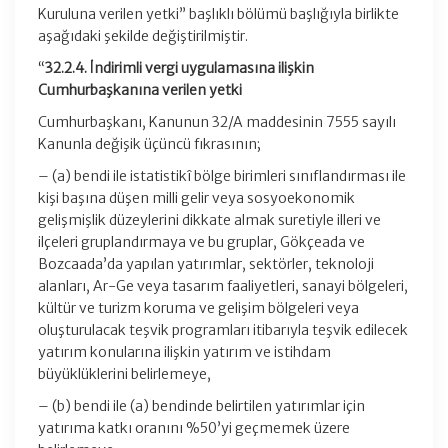
Kuruluna verilen yetki” başlıklı bölümü başlığıyla birlikte
aşağıdaki şekilde değiştirilmiştir.
“
32.2.4. İndirimli vergi uygulamasına ilişkin
Cumhurbaşkanına verilen yetki
Cumhurbaşkanı, Kanunun 32/A maddesinin 7555 sayılı
Kanunla değişik üçüncü fıkrasının;
– (a) bendi ile istatistikî bölge birimleri sınıflandırması ile
kişi başına düşen milli gelir veya sosyoekonomik
gelişmişlik düzeylerini dikkate almak suretiyle illeri ve
ilçeleri gruplandırmaya ve bu gruplar, Gökçeada ve
Bozcaada’da yapılan yatırımlar, sektörler, teknoloji
alanları, Ar-Ge veya tasarım faaliyetleri, sanayi bölgeleri,
kültür ve turizm koruma ve gelişim bölgeleri veya
oluşturulacak teşvik programları itibarıyla teşvik edilecek
yatırım konularına ilişkin yatırım ve istihdam
büyüklüklerini belirlemeye,
– (b) bendi ile (a) bendinde belirtilen yatırımlar için
yatırıma katkı oranını %50’yi geçmemek üzere