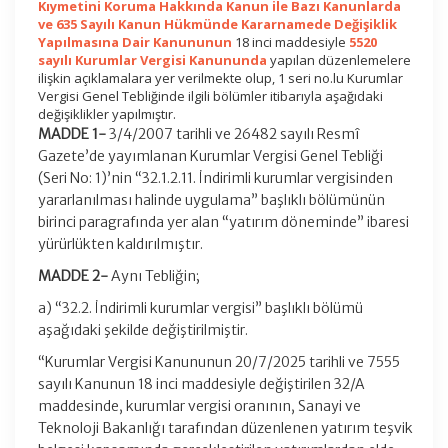
Kıymetini Koruma Hakkında Kanun ile Bazı Kanunlarda
ve 635 Sayılı Kanun Hükmünde Kararnamede Değişiklik
Yapılmasına Dair Kanununun
18 inci maddesiyle
5520
sayılı Kurumlar Vergisi Kanununda
yapılan düzenlemelere
ilişkin açıklamalara yer verilmekte olup, 1 seri no.lu Kurumlar
Vergisi Genel Tebliğinde ilgili bölümler itibarıyla aşağıdaki
değişiklikler yapılmıştır.
MADDE 1-
3/4/2007 tarihli ve 26482 sayılı Resmî
Gazete’de yayımlanan Kurumlar Vergisi Genel Tebliği
(Seri No: 1)’nin “32.1.2.11. İndirimli kurumlar vergisinden
yararlanılması halinde uygulama” başlıklı bölümünün
birinci paragrafında yer alan “yatırım döneminde” ibaresi
yürürlükten kaldırılmıştır.
MADDE 2-
Aynı Tebliğin;
a) “32.2. İndirimli kurumlar vergisi” başlıklı bölümü
aşağıdaki şekilde değiştirilmiştir.
“Kurumlar Vergisi Kanununun 20/7/2025 tarihli ve 7555
sayılı Kanunun 18 inci maddesiyle değiştirilen 32/A
maddesinde, kurumlar vergisi oranının, Sanayi ve
Teknoloji Bakanlığı tarafından düzenlenen yatırım teşvik