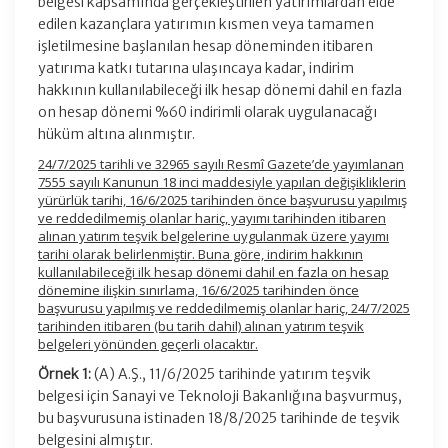
belgesi kapsamında gerçekleştirilen yatırımlardan elde
edilen kazançlara yatırımın kısmen veya tamamen
işletilmesine başlanılan hesap döneminden itibaren
yatırıma katkı tutarına ulaşıncaya kadar, indirim
hakkının kullanılabileceği ilk hesap dönemi dahil en fazla
on hesap dönemi %60 indirimli olarak uygulanacağı
hüküm altına alınmıştır.
24/7/2025 tarihli ve 32965 sayılı Resmî Gazete’de yayımlanan
7555 sayılı Kanunun 18 inci maddesiyle yapılan değişikliklerin
yürürlük tarihi, 16/6/2025 tarihinden önce başvurusu yapılmış
ve reddedilmemiş olanlar hariç, yayımı tarihinden itibaren
alınan yatırım teşvik belgelerine uygulanmak üzere yayımı
tarihi olarak belirlenmiştir. Buna göre, indirim hakkının
kullanılabileceği ilk hesap dönemi dahil en fazla on hesap
dönemine ilişkin sınırlama, 16/6/2025 tarihinden önce
başvurusu yapılmış ve reddedilmemiş olanlar hariç, 24/7/2025
tarihinden itibaren (bu tarih dahil) alınan yatırım teşvik
belgeleri yönünden geçerli olacaktır.
Örnek 1:
(A) A.Ş., 11/6/2025 tarihinde yatırım teşvik
belgesi için Sanayi ve Teknoloji Bakanlığına başvurmuş,
bu başvurusuna istinaden 18/8/2025 tarihinde de teşvik
belgesini almıştır.