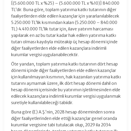
[(5.600.000 TL x %25) – (5.600.000 TL x %10)] 840.000
TL’dir. Buna göre, toplam yatırıma katkı tutarının diğer
faaliyetlerden elde edilen kazançlar için yararlanılabilecek
5.250.000 TL’lik kısmından kalan (5.250.000 – 840.000
TL) 4.410.000 TL’lik tutar için, ilave yatırım harcaması
yapılarak en az bu tutar kadar hak edilen yatırıma katkı
tutarı olması kaydıyla müteakip üç hesap dönemi içinde
diğer faaliyetlerden elde edilen kazançlara indirimli
kurumlar vergisi uygulanabilecektir.
Öte yandan, toplam yatırıma katkı tutarının dört hesap
dönemi içinde diğer faaliyetlerden elde edilen kazançlar
için kullanılmayan kısmının, hak kazanılan yatırıma katkı
tutarını aşmamak üzere, ilk dört hesap dönemi dahil on
hesap dönemi içerisinde bu yatırımın işletilmesinden elde
edilecek kazançlara indirimli kurumlar vergisi uygulanmak
suretiyle kullanılabileceği tabiidir.
Buna göre (E) A.Ş.’nin, 2028 hesap döneminden sonra
diğer faaliyetlerinden elde ettiği kazançlar genel oranda
kurumlar vergisine tabi tutulacak olup, 2029 ila 2034