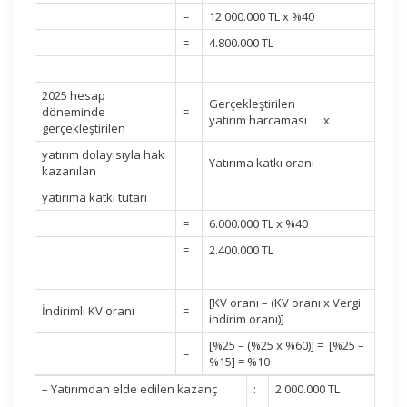
=
12.000.000 TL x %40
=
4.800.000 TL
2025 hesap
Gerçekleştirilen
döneminde
=
yatırım harcaması x
gerçekleştirilen
yatırım dolayısıyla hak
Yatırıma katkı oranı
kazanılan
yatırıma katkı tutarı
=
6.000.000 TL x %40
=
2.400.000 TL
[KV oranı – (KV oranı x Vergi
İndirimli KV oranı
=
indirim oranı)]
[%25 – (%25 x %60)] = [%25 –
=
%15] = %10
– Yatırımdan elde edilen kazanç
:
2.000.000 TL