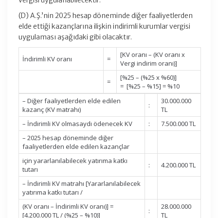
vergisi uygulanabilecektir.
(D) A.Ş.’nin 2025 hesap döneminde diğer faaliyetlerden
elde ettiği kazançlarına ilişkin indirimli kurumlar vergisi
uygulaması aşağıdaki gibi olacaktır.
[KV oranı – (KV oranı x
İndirimli KV oranı
=
Vergi indirim oranı)]
[%25 – (%25 x %60)]
=
= [%25 – %15] = %10
– Diğer faaliyetlerden elde edilen
30.000.000
:
kazanç (KV matrahı)
TL
– İndirimli KV olmasaydı ödenecek KV
:
7.500.000 TL
– 2025 hesap döneminde diğer
faaliyetlerden elde edilen kazançlar
için yararlanılabilecek yatırıma katkı
:
4.200.000 TL
tutarı
– İndirimli KV matrahı [Yararlanılabilecek
yatırıma katkı tutarı /
(KV oranı – İndirimli KV oranı)] =
28.000.000
:
[4.200.000 TL / (%25 – %10)]
TL