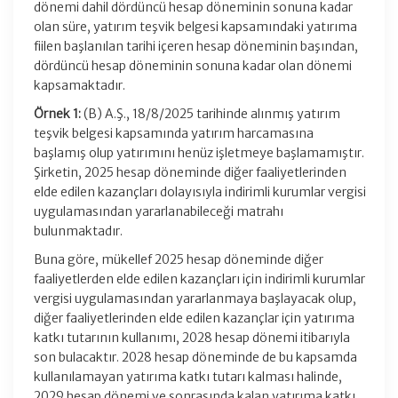
dönemi dahil dördüncü hesap döneminin sonuna kadar
olan süre, yatırım teşvik belgesi kapsamındaki yatırıma
fiilen başlanılan tarihi içeren hesap döneminin başından,
dördüncü hesap döneminin sonuna kadar olan dönemi
kapsamaktadır.
Örnek 1:
(B) A.Ş., 18/8/2025 tarihinde alınmış yatırım
teşvik belgesi kapsamında yatırım harcamasına
başlamış olup yatırımını henüz işletmeye başlamamıştır.
Şirketin, 2025 hesap döneminde diğer faaliyetlerinden
elde edilen kazançları dolayısıyla indirimli kurumlar vergisi
uygulamasından yararlanabileceği matrahı
bulunmaktadır.
Buna göre, mükellef 2025 hesap döneminde diğer
faaliyetlerden elde edilen kazançları için indirimli kurumlar
vergisi uygulamasından yararlanmaya başlayacak olup,
diğer faaliyetlerinden elde edilen kazançlar için yatırıma
katkı tutarının kullanımı, 2028 hesap dönemi itibarıyla
son bulacaktır. 2028 hesap döneminde de bu kapsamda
kullanılamayan yatırıma katkı tutarı kalması halinde,
2029 hesap dönemi ve sonrasında kalan yatırıma katkı