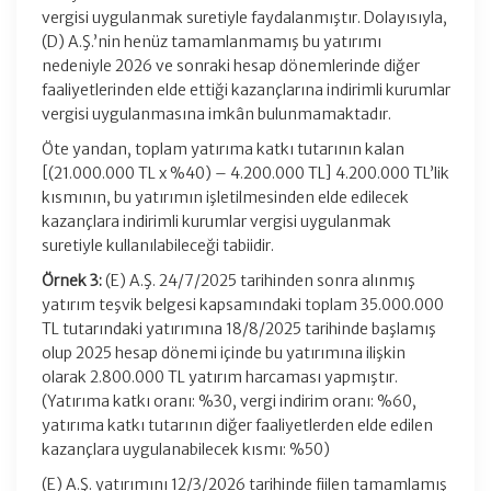
vergisi uygulanmak suretiyle faydalanmıştır. Dolayısıyla,
(D) A.Ş.’nin henüz tamamlanmamış bu yatırımı
nedeniyle 2026 ve sonraki hesap dönemlerinde diğer
faaliyetlerinden elde ettiği kazançlarına indirimli kurumlar
vergisi uygulanmasına imkân bulunmamaktadır.
Öte yandan, toplam yatırıma katkı tutarının kalan
[(21.000.000 TL x %40) – 4.200.000 TL] 4.200.000 TL’lik
kısmının, bu yatırımın işletilmesinden elde edilecek
kazançlara indirimli kurumlar vergisi uygulanmak
suretiyle kullanılabileceği tabiidir.
Örnek 3:
(E) A.Ş. 24/7/2025 tarihinden sonra alınmış
yatırım teşvik belgesi kapsamındaki toplam 35.000.000
TL tutarındaki yatırımına 18/8/2025 tarihinde başlamış
olup 2025 hesap dönemi içinde bu yatırımına ilişkin
olarak 2.800.000 TL yatırım harcaması yapmıştır.
(Yatırıma katkı oranı: %30, vergi indirim oranı: %60,
yatırıma katkı tutarının diğer faaliyetlerden elde edilen
kazançlara uygulanabilecek kısmı: %50)
(E) A.Ş. yatırımını 12/3/2026 tarihinde fiilen tamamlamış