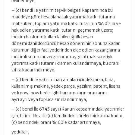
belirlemeye,
– (c) bendi ile yatırım teşvik belgesi kapsamında bu
maddeye göre hesaplanacak yatırıma katkı tutarına
mahsuben, toplam yatırıma katkı tutarının %50’sini ve
hak edilen yatırıma katkı tutarını geçmemek üzere;
indirim hakkının kullanılabileceği ilk hesap
dönemi dahil dördüncü hesap döneminin sonuna kadar
kurumun diğer faaliyetlerinden elde edilen kazançlarına
indirimli kurumlar vergisi oranı uygulatmak suretiyle
yatırıma katkı tutarını kısmen kullandırmaya, bu oranı
sıfıra kadar indirmeye,
– (ç) bendi ile yatırım harcamaları içindeki arsa, bina,
kullanılmış makine, yedek parça, yazılım, patent, lisans
ve know-how bedeli gibi harcamaların oranlarını
ayrı ayrı veya topluca sınırlandırmaya,
– (d) bendi ile 6745 sayılı Kanun kapsamındaki yatırımlar
için, birinci fıkra ile (c) bendindeki süreleri bir katına kadar,
(c) bendindeki oranı %100’e kadar artırmaya,
yetkilidir.