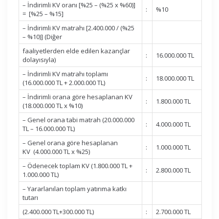
– İndirimli KV oranı [%25 – (%25 x %60)]
:
%10
= [%25 – %15]
– İndirimli KV matrahı [2.400.000 / (%25
– %10)] (Diğer
faaliyetlerden elde edilen kazançlar
:
16.000.000 TL
dolayısıyla)
– İndirimli KV matrahı toplamı
:
18.000.000 TL
(16.000.000 TL + 2.000.000 TL)
– İndirimli orana göre hesaplanan KV
:
1.800.000 TL
(18.000.000 TL x %10)
– Genel orana tabi matrah (20.000.000
:
4.000.000 TL
TL – 16.000.000 TL)
– Genel orana göre hesaplanan
:
1.000.000 TL
KV (4.000.000 TL x %25)
– Ödenecek toplam KV (1.800.000 TL +
:
2.800.000 TL
1.000.000 TL)
– Yararlanılan toplam yatırıma katkı
tutarı
(2.400.000 TL+300.000 TL)
:
2.700.000 TL