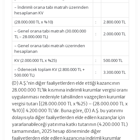
– İndirimli orana tabi matrah üzerinden
hesaplanan KV
(28.000.000 TL x %10)
:
2.800.000 TL
– Genel orana tabi matrah (30.000.000
:
2.000.000 TL
TL – 28.000.000 TL)
– Genel orana tabi matrah üzerinden
hesaplanan
KV (2.000.000 TL x %25)
:
500.000 TL
– Ödenecek toplam KV (2.800.000 TL +
:
3.300.000 TL
500.000 TL)
(D) A.Ş.’nin diğer faaliyetlerden elde ettiği kazancının
28.000.000 TL’lik kısmına indirimli kurumlar vergisi oranı
uygulanması nedeniyle tahsilinden vazgeçilen kurumlar
vergisi tutarı [(28.000.000 TL x %25) – (28.000.000 TL x
%10)] 4.200.000 TL’dir. Buna göre, (D) A.Ş. bu yatırımı
dolayısıyla diğer faaliyetlerden elde edilen kazançlar için
yararlanabileceği yatırıma katkı tutarının (4.200.000 TL)
tamamından, 2025 hesap döneminde diğer
faaliyetlerden elde edilen kazancına indirimli kurumlar