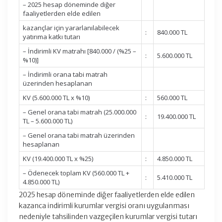
– 2025 hesap döneminde diğer
faaliyetlerden elde edilen
kazançlar için yararlanılabilecek
:
840.000 TL
yatırıma katkı tutarı
– İndirimli KV matrahı [840.000 / (%25 –
:
5.600.000 TL
%10)]
– İndirimli orana tabi matrah
üzerinden hesaplanan
KV (5.600.000 TL x %10)
:
560.000 TL
– Genel orana tabi matrah (25.000.000
:
19.400.000 TL
TL – 5.600.000 TL)
– Genel orana tabi matrah üzerinden
hesaplanan
KV (19.400.000 TL x %25)
:
4.850.000 TL
– Ödenecek toplam KV (560.000 TL +
:
5.410.000 TL
4.850.000 TL)
2025 hesap döneminde diğer faaliyetlerden elde edilen
kazanca indirimli kurumlar vergisi oranı uygulanması
nedeniyle tahsilinden vazgeçilen kurumlar vergisi tutarı