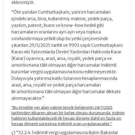
eklenmiştir.
“Öte yandan Cumhurbaşkanı, yatırım harcamaları
içindeki arsa, bina, kullanılmış makine, yedek parça,
yazılım, patent, lisans ve know-how bedeli gibi
harcamaların oranlarını ayrı ayrı veya topluca
sınırlandırmaya yetkili olup bu yetki çerçevesinde
çıkarılan 29/5/2025 tarihli ve 9903 sayılı Cumhurbaşkanı
Kararı eki Yatırımlarda Devlet Yardımları Hakkında Karar
(Karar) uyarınca, arazi, arsa, royalti, yedek parça ve
amortismana tâbi olmayan diğer harcamalar indirimli
kurumlar vergisi uygulamasına konu edilemeyecektir.
Dolayısıyla yatırıma katkı tutarının hesaplanmasında
arazi, arsa, royalti ve yedek parça harcamaları
ile amortismana tâbi olmayan diğer harcamalar dikkate
alınmayacaktır.”
“Bu örnekte yer alan yatırım teşvik belgesinin 24/7/2025
tarihinden itibaren alınan bir belge olması durumunda, indirim
hakkının kullanılabileceği ilk hesap dönemi dahil en fazla on
hesap dönemi süresince indirimli oran uygulanacaktır.”
ç) “32.2.4. İndirimli vergi uygulamasına ilişkin Bakanlar