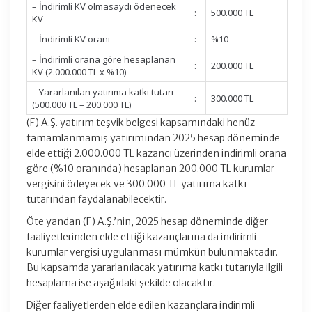
– İndirimli KV olmasaydı ödenecek
:
500.000 TL
KV
– İndirimli KV oranı
:
%10
– İndirimli orana göre hesaplanan
:
200.000 TL
KV (2.000.000 TL x %10)
– Yararlanılan yatırıma katkı tutarı
:
300.000 TL
(500.000 TL – 200.000 TL)
(F) A.Ş. yatırım teşvik belgesi kapsamındaki henüz
tamamlanmamış yatırımından 2025 hesap döneminde
elde ettiği 2.000.000 TL kazancı üzerinden indirimli orana
göre (%10 oranında) hesaplanan 200.000 TL kurumlar
vergisini ödeyecek ve 300.000 TL yatırıma katkı
tutarından faydalanabilecektir.
Öte yandan (F) A.Ş.’nin, 2025 hesap döneminde diğer
faaliyetlerinden elde ettiği kazançlarına da indirimli
kurumlar vergisi uygulanması mümkün bulunmaktadır.
Bu kapsamda yararlanılacak yatırıma katkı tutarıyla ilgili
hesaplama ise aşağıdaki şekilde olacaktır.
Diğer faaliyetlerden elde edilen kazançlara indirimli