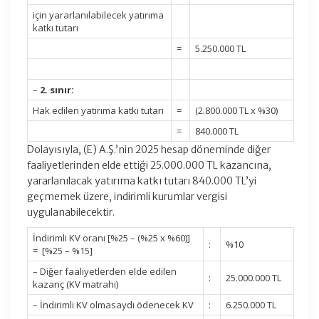
için yararlanılabilecek yatırıma
katkı tutarı
=
5.250.000 TL
–
2. sınır:
Hak edilen yatırıma katkı tutarı
=
(2.800.000 TL x %30)
=
840.000 TL
Dolayısıyla, (E) A.Ş.’nin 2025 hesap döneminde diğer
faaliyetlerinden elde ettiği 25.000.000 TL kazancına,
yararlanılacak yatırıma katkı tutarı 840.000 TL’yi
geçmemek üzere, indirimli kurumlar vergisi
uygulanabilecektir.
İndirimli KV oranı [%25 – (%25 x %60)]
:
%10
= [%25 – %15]
– Diğer faaliyetlerden elde edilen
:
25.000.000 TL
kazanç (KV matrahı)
– İndirimli KV olmasaydı ödenecek KV
:
6.250.000 TL