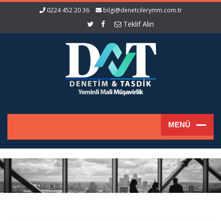
0224 452 20 36
bilgi@denetcilerymm.com.tr
Teklif Alın