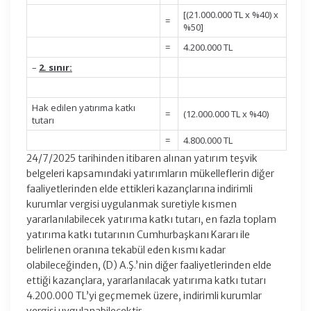
[(21.000.000 TL x %40) x
=
%50]
=
4.200.000 TL
–
2. sınır:
Hak edilen yatırıma katkı
=
(12.000.000 TL x %40)
tutarı
=
4.800.000 TL
24/7/2025 tarihinden itibaren alınan yatırım teşvik
belgeleri kapsamındaki yatırımların mükelleflerin diğer
faaliyetlerinden elde ettikleri kazançlarına indirimli
kurumlar vergisi uygulanmak suretiyle kısmen
yararlanılabilecek yatırıma katkı tutarı, en fazla toplam
yatırıma katkı tutarının Cumhurbaşkanı Kararı ile
belirlenen oranına tekabül eden kısmı kadar
olabileceğinden, (D) A.Ş.’nin diğer faaliyetlerinden elde
ettiği kazançlara, yararlanılacak yatırıma katkı tutarı
4.200.000 TL’yi geçmemek üzere, indirimli kurumlar