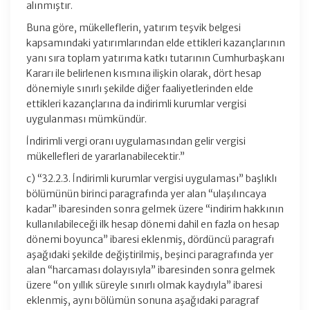
alınmıştır.
Buna göre, mükelleflerin, yatırım teşvik belgesi
kapsamındaki yatırımlarından elde ettikleri kazançlarının
yanı sıra toplam yatırıma katkı tutarının Cumhurbaşkanı
Kararı ile belirlenen kısmına ilişkin olarak, dört hesap
dönemiyle sınırlı şekilde diğer faaliyetlerinden elde
ettikleri kazançlarına da indirimli kurumlar vergisi
uygulanması mümkündür.
İndirimli vergi oranı uygulamasından gelir vergisi
mükellefleri de yararlanabilecektir.”
c) “32.2.3. İndirimli kurumlar vergisi uygulaması” başlıklı
bölümünün birinci paragrafında yer alan “ulaşılıncaya
kadar” ibaresinden sonra gelmek üzere “indirim hakkının
kullanılabileceği ilk hesap dönemi dahil en fazla on hesap
dönemi boyunca” ibaresi eklenmiş, dördüncü paragrafı
aşağıdaki şekilde değiştirilmiş, beşinci paragrafında yer
alan “harcaması dolayısıyla” ibaresinden sonra gelmek
üzere “on yıllık süreyle sınırlı olmak kaydıyla” ibaresi
eklenmiş, aynı bölümün sonuna aşağıdaki paragraf