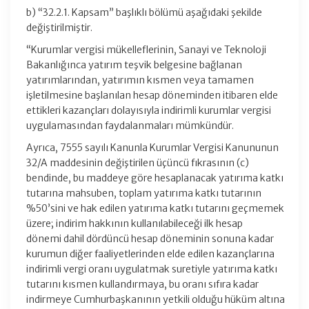
b) “32.2.1. Kapsam” başlıklı bölümü aşağıdaki şekilde
değiştirilmiştir.
“Kurumlar vergisi mükelleflerinin, Sanayi ve Teknoloji
Bakanlığınca yatırım teşvik belgesine bağlanan
yatırımlarından, yatırımın kısmen veya tamamen
işletilmesine başlanılan hesap döneminden itibaren elde
ettikleri kazançları dolayısıyla indirimli kurumlar vergisi
uygulamasından faydalanmaları mümkündür.
Ayrıca, 7555 sayılı Kanunla Kurumlar Vergisi Kanununun
32/A maddesinin değiştirilen üçüncü fıkrasının (c)
bendinde, bu maddeye göre hesaplanacak yatırıma katkı
tutarına mahsuben, toplam yatırıma katkı tutarının
%50’sini ve hak edilen yatırıma katkı tutarını geçmemek
üzere; indirim hakkının kullanılabileceği ilk hesap
dönemi dahil dördüncü hesap döneminin sonuna kadar
kurumun diğer faaliyetlerinden elde edilen kazançlarına
indirimli vergi oranı uygulatmak suretiyle yatırıma katkı
tutarını kısmen kullandırmaya, bu oranı sıfıra kadar
indirmeye Cumhurbaşkanının yetkili olduğu hüküm altına