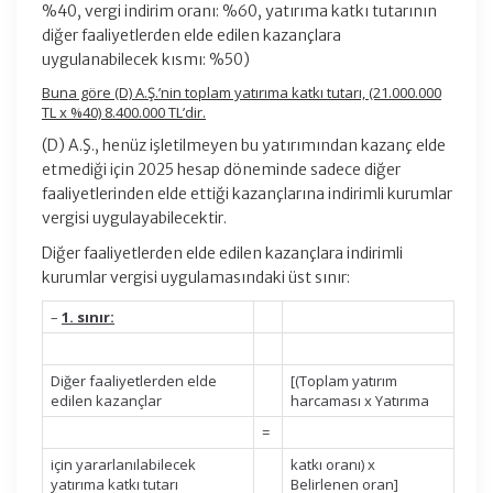
%40, vergi indirim oranı: %60, yatırıma katkı tutarının
diğer faaliyetlerden elde edilen kazançlara
uygulanabilecek kısmı: %50)
Buna göre (D) A.Ş.’nin toplam yatırıma katkı tutarı, (21.000.000
TL x %40) 8.400.000 TL’dir.
(D) A.Ş., henüz işletilmeyen bu yatırımından kazanç elde
etmediği için 2025 hesap döneminde sadece diğer
faaliyetlerinden elde ettiği kazançlarına indirimli kurumlar
vergisi uygulayabilecektir.
Diğer faaliyetlerden elde edilen kazançlara indirimli
kurumlar vergisi uygulamasındaki üst sınır:
–
1. sınır:
Diğer faaliyetlerden elde
[(Toplam yatırım
edilen kazançlar
harcaması x Yatırıma
=
için yararlanılabilecek
katkı oranı) x
yatırıma katkı tutarı
Belirlenen oran]