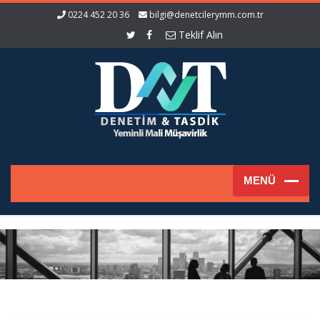
0224 452 20 36
bilgi@denetcilerymm.com.tr
Teklif Alın