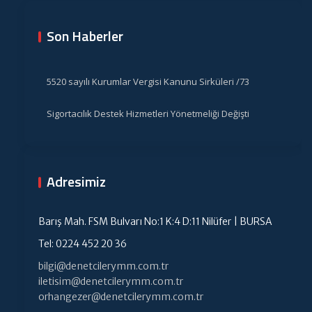
Son Haberler
5520 sayılı Kurumlar Vergisi Kanunu Sirküleri /73
Sigortacılık Destek Hizmetleri Yönetmeliği Değişti
Adresimiz
Barış Mah. FSM Bulvarı No:1 K:4 D:11 Nilüfer | BURSA
Tel: 0224 452 20 36
bilgi@denetcilerymm.com.tr
iletisim@denetcilerymm.com.tr
orhangezer@denetcilerymm.com.tr