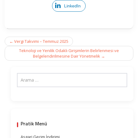
LinkedIn
Post
←
Vergi Takvimi – Temmuz 2025
navigation
Teknoloji ve Yenilik Odaklı Girişimlerin Belirlenmesi ve
Belgelendirilmesine Dair Yönetmelik
→
Pratik Menü
Asgari Geçim İndirimi