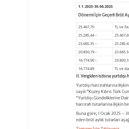
1.1.2025-30.06.2025
Dönemi İçin Geçerli Brüt Ay
25.467,70
TL ve fa
25.285,44 –
25.467
23.665.35 –
25.285
20.830,19 –
23.665
16.774,90 –
20.830
16.774.89
TL ve da
II. Vergiden istisna yurtdışı h
Yurtdışı harcırahlarına iliş
sayılı “Kuzey Kıbrıs Türk Cum
“Yurtdışı Gündeliklerine Dai
harcırah tutarlarına ilişkin b
Buna göre; 1 Ocak 2025 – 30
eden brüt aylık tutarları aşa