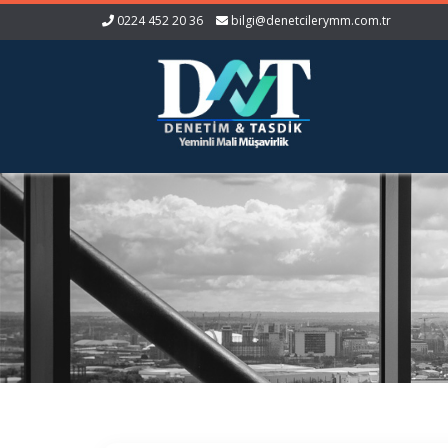
0224 452 20 36
bilgi@denetcilerymm.com.tr