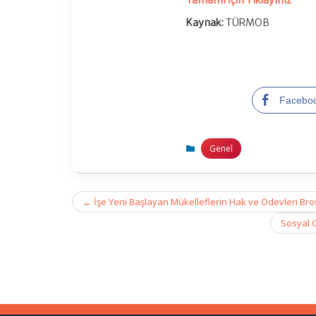
Tamamı İçin Tıklayınız
Kaynak:
TÜRMOB
Facebo
Genel
Post
←
İşe Yeni Başlayan Mükelleflerin Hak ve Ödevleri Broş
navigation
Sosyal G