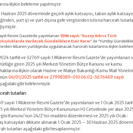
ına ilişkin belirleme yapılmıştır.
Haziran 2025 döneminde geçerli aylık katsayısı, taban aylık katsayıs
nden, yurt içi ve yurt dışına gelir vergisinden istisna harcırah tutarl
işmiştir.
 sayılı Resmi Gazetede yayımlanan
9396 sayılı “Kuzey Kıbrıs Türk
lculuklarda Verilecek Gündeliklere Dair Karar
” ile “Yurtdışı Gündelikl
hinden itibaren yurtdışında uygulanacak harcırah tutarlarına ilişkin belirle
2024 tarihli ve 32769 sayılı 1.Mükerrer Resmi Gazete’de yayımlanan v
 yürürlüğe giren 2025 yılı Merkezi Yönetim Bütçe Kanunu ve kamu
l haklarına ilişkin olarak Hazine ve Maliye Bakanlığı Kamu Mali Yöneti
’nün
06/01/2025 tarihli ve 27998389-010.06.02-3676469 sayılı
ağıdaki gibi belirlenmiştir.
cırah tutarları
769 sayılı 1.Mükerrer Resmi Gazete’de yayımlanan ve 1 Ocak 2025 tarih
025 yılı Merkezi Yönetim Bütçe Kanununun H) Cetvelinde yer alan 2025 
 Vergisi Kanunu’nun 24/2’nci maddesi düzenlemesi ve 2025 yılı Ocak-
katsayıları dikkate alınarak 1 Ocak 2025 – 30 Haziran 2025 dönem
ırah tutarları aşağıdaki gibi hesaplanmıştır.