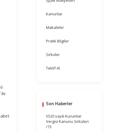
İşçilik Maliyetleri
Kanunlar
Makaleler
Pratik Bilgiler
Sirküler
Teklif Al
96
 ile
Son Haberler
sabet
5520 sayılı Kurumlar
Vergisi Kanunu Sirküleri
/73