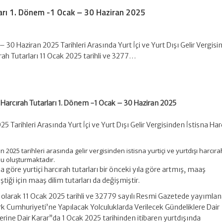
ları 1. Dönem -1 Ocak – 30 Haziran 2025
 30 Haziran 2025 Tarihleri Arasında Yurt İçi ve Yurt Dışı Gelir Vergis
ırah Tutarları 11 Ocak 2025 tarihli ve 3277…
ı Harcırah Tutarları 1. Dönem -1 Ocak – 30 Haziran 2025
 Tarihleri Arasında Yurt İçi ve Yurt Dışı Gelir Vergisinden İstisna Har
 2025 tarihleri arasında gelir vergisinden istisna yurtiçi ve yurtdışı harcıra
nu oluşturmaktadır.
göre yurtiçi harcırah tutarları bir önceki yıla göre artmış, maaş
tiği için maaş dilim tutarları da değişmiştir.
kin olarak 11 Ocak 2025 tarihli ve 32779 sayılı Resmi Gazetede yayımla
rk Cumhuriyeti’ne Yapılacak Yolculuklarda Verilecek Gündeliklere Dair
lerine Dair Karar”da 1 Ocak 2025 tarihinden itibaren yurtdışında