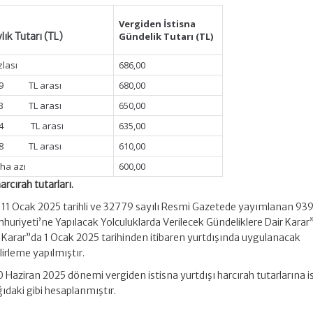
Vergiden İstisna
lık Tutarı (TL)
Gündelik Tutarı (TL)
zlası
686,00
,69 TL arası
680,00
.43 TL arası
650,00
.34 TL arası
635,00
,18 TL arası
610,00
ha azı
600,00
arcırah tutarları.
kin 11 Ocak 2025 tarihli ve 32779 sayılı Resmi Gazetede yayımlanan 93
huriyeti’ne Yapılacak Yolculuklarda Verilecek Gündeliklere Dair Karar”
r Karar”da 1 Ocak 2025 tarihinden itibaren yurtdışında uygulanacak
elirleme yapılmıştır.
 Haziran 2025 dönemi vergiden istisna yurtdışı harcırah tutarlarına i
ğıdaki gibi hesaplanmıştır.