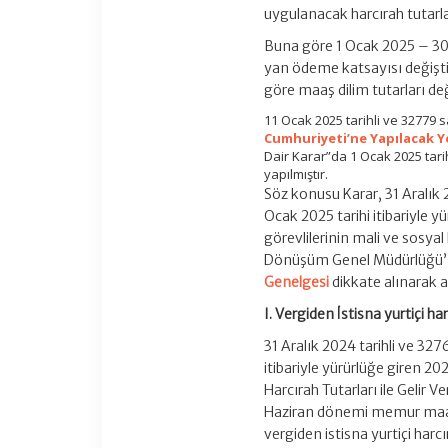
uygulanacak harcırah tutarlar
Buna göre 1 Ocak 2025 – 30 
yan ödeme katsayısı değiştiği
göre maaş dilim tutarları değ
11 Ocak 2025 tarihli ve 32779
Cumhuriyeti’ne Yapılacak Yo
Dair Karar”da 1 Ocak 2025 tari
yapılmıştır.
Söz konusu Karar, 31 Aralık 
Ocak 2025 tarihi itibariyle
görevlilerinin mali ve sosya
Dönüşüm Genel Müdürlüğü
Genelgesi
dikkate alınarak aş
I. Vergiden İstisna yurtiçi har
31 Aralık 2024 tarihli ve 32
itibariyle yürürlüğe giren 2
Harcırah Tutarları ile Gelir
Haziran dönemi memur maaş 
vergiden istisna yurtiçi harc