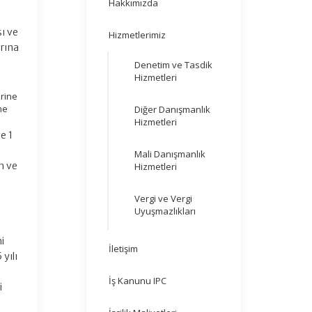
Hakkımızda
ı ve
Hizmetlerimiz
arına
Denetim ve Tasdik
Hizmetleri
erine
me
Diğer Danışmanlık
Hizmetleri
e 1
Mali Danışmanlık
m ve
Hizmetleri
Vergi ve Vergi
Uyuşmazlıkları
i
İletişim
yılı
İş Kanunu IPC
i