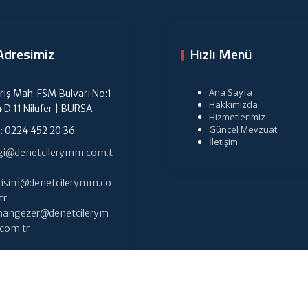
Adresimiz
Hızlı Menü
Ana Sayfa
rış Mah. FSM Bulvarı No:1
Hakkımızda
4 D:11 Nilüfer | BURSA
Hizmetlerimiz
Güncel Mevzuat
l: 0224 452 20 36
İletişim
lgi@denetcilerymm.com.t
etisim@denetcilerymm.co
tr
hangezer@denetcilerym
com.tr