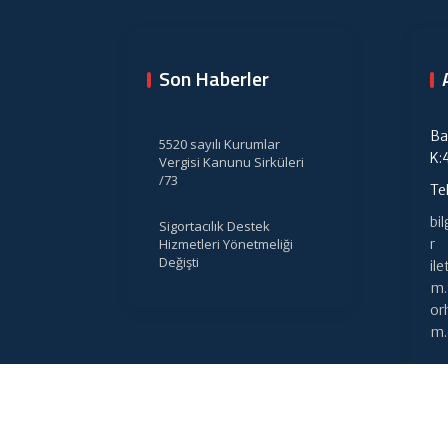
Son Haberler
Ba
5520 sayılı Kurumlar
K:
Vergisi Kanunu Sirküleri
/73
Te
bi
Sigortacılık Destek
Hizmetleri Yönetmeliği
r
Değişti
il
m.
or
m.