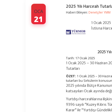
2025 Yılı Harcırah Tutar
OCA
Haberi Ekleyen:
Denetçiler YMM
21
1 Ocak 2025 –
İstisna Harc
2025 Yıl
Tarih: 17 Ocak 2025
1 Ocak 2025 – 30 Haziran 2025
Tutarları
ÖZET:
1 Ocak 2025 – 30 Haziran
tutarları bu Sirkülerin konusu
2025 yılında Bütçe Kanununa 
katsayıları Ocak ayında değiş
Yurtdışı harcırahlarına iliş
9396 sayılı “Kuzey Kıbrıs Tü
Karar” ile “Yurtdışı Gündelik