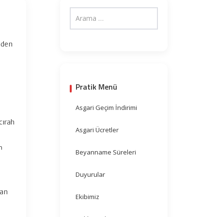
inden
Pratik Menü
Asgari Geçim İndirimi
cırah
Asgari Ücretler
h
Beyanname Süreleri
Duyurular
nan
Ekibimiz