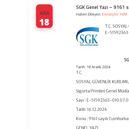
SGK Genel Yazı – 9161 s
ARA
Haberi Ekleyen:
Denetçiler YMM
18
T.C. SOSYAL
E-51592363-
SG
Tarih: 16 Aralık 2024
T.C.
SOSYAL GÜVENLİK KURUMU
Sigorta Primleri Genel Müdü
Sayı : E-51592363-010.07.
Tarih: 16.12.2024
Konu : 9161 sayılı Cumhurba
GENEL YAZI