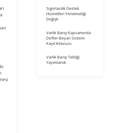
arı
Sigortacılık Destek
Hizmetleri Yönetmeliği
ca
Değişti
unan
Varlık Barışı Kapsamında
Defter-Beyan Sistemi
Kayıt Kılavuzu
Varlık Barışı Tebliği
Yayımlandı
No
n
lmesi