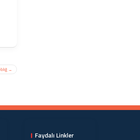
ebliğ
→
Faydalı Linkler