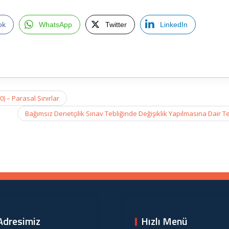
ok
WhatsApp
Twitter
LinkedIn
) – Parasal Sınırlar
Bağımsız Denetçilik Sınav Tebliğinde Değişiklik Yapılmasına Dair T
Adresimiz
Hızlı Menü