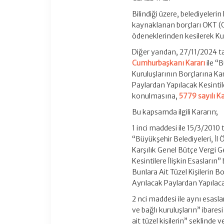
Bilindiği üzere, belediyeler
kaynaklanan borçları OKT (O
ödeneklerinden kesilerek K
Diğer yandan, 27/11/2024 ta
Cumhurbaşkanı Kararı
ile “B
Kuruluşlarının Borçlarına Ka
Paylardan Yapılacak Kesintile
konulmasına,
5779 sayılı 
Bu kapsamda ilgili Kararın;
1 inci maddesi ile 15/3/2010 
“Büyükşehir Belediyeleri, İl 
Karşılık Genel Bütçe Vergi G
Kesintilere İlişkin Esasların” 
Bunlara Ait Tüzel Kişilerin B
Ayrılacak Paylardan Yapılacak
2 nci maddesi ile aynı esaslar
ve bağlı kuruluşların” ibaresi 
ait tüzel kişilerin” şeklinde