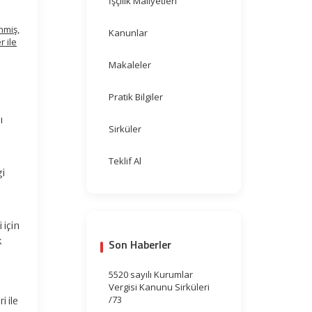
İşçilik Maliyetleri
nmiş,
Kanunlar
r ile
Makaleler
Pratik Bilgiler
ı
Sirküler
Teklif Al
gi
 için
k
Son Haberler
5520 sayılı Kurumlar
Vergisi Kanunu Sirküleri
/73
i ile