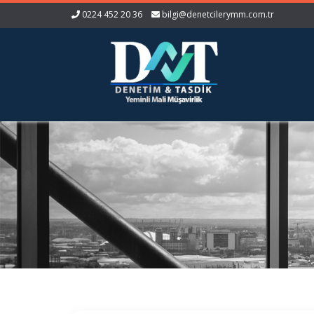
0224 452 20 36
bilgi@denetcilerymm.com.tr