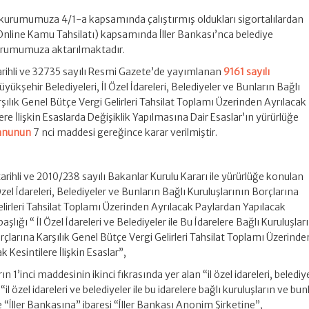
in kurumumuza 4/1-a kapsamında çalıştırmış oldukları sigortalılardan
nline Kamu Tahsilatı) kapsamında İller Bankası’nca belediye
urumumuza aktarılmaktadır.
rihli ve 32735 sayılı Resmi Gazete’de yayımlanan
9161 sayılı
üyükşehir Belediyeleri, İl Özel İdareleri, Belediyeler ve Bunların Bağlı
rşılık Genel Bütçe Vergi Gelirleri Tahsilat Toplamı Üzerinden Ayrılacak
re İlişkin Esaslarda Değişiklik Yapılmasına Dair Esaslar’ın yürürlüğe
Kanunun
7 nci maddesi gereğince karar verilmiştir.
tarihli ve 2010/238 sayılı Bakanlar Kurulu Kararı ile yürürlüğe konulan
Özel İdareleri, Belediyeler ve Bunların Bağlı Kuruluşlarının Borçlarına
elirleri Tahsilat Toplamı Üzerinden Ayrılacak Paylardan Yapılacak
başlığı “ İl Özel İdareleri ve Belediyeler ile Bu İdarelere Bağlı Kuruluşlar
orçlarına Karşılık Genel Bütçe Vergi Gelirleri Tahsilat Toplamı Üzerinde
 Kesintilere İlişkin Esaslar”,
ın 1’inci maddesinin ikinci fıkrasında yer alan “il özel idareleri, belediy
“il özel idareleri ve belediyeler ile bu idarelere bağlı kuruluşların ve bun
 ve “İller Bankasına” ibaresi “İller Bankası Anonim Şirketine”,