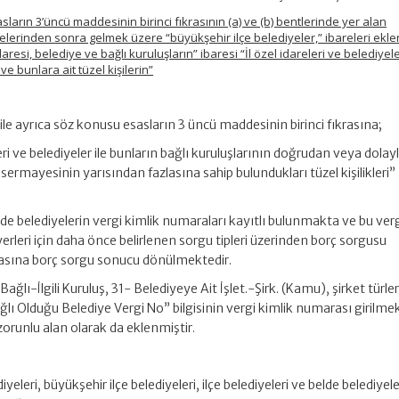
ların 3’üncü maddesinin birinci fıkrasının (a) ve (b) bentlerinde yer alan
relerinden sonra gelmek üzere “büyükşehir ilçe belediyeler,” ibareleri ekle
daresi, belediye ve bağlı kuruluşların” ibaresi “İl özel idareleri ve belediyele
ve bunlara ait tüzel kişilerin”
 ile ayrıca söz konusu esasların 3 üncü maddesinin birinci fıkrasına;
releri ve belediyeler ile bunların bağlı kuruluşlarının doğrudan veya dolayl
ı sermayesinin yarısından fazlasına sahip bulundukları tüzel kişilikleri”
e belediyelerin vergi kimlik numaraları kayıtlı bulunmakta ve bu ver
erleri için daha önce belirlenen sorgu tipleri üzerinden borç sorgusu
nkasına borç sorgu sonucu dönülmektedir.
ğlı-İlgili Kuruluş, 31- Belediyeye Ait İşlet.-Şirk. (Kamu), şirket türleri
ağlı Olduğu Belediye Vergi No” bilgisinin vergi kimlik numarası girilme
zorunlu alan olarak da eklenmiştir.
yeleri, büyükşehir ilçe belediyeleri, ilçe belediyeleri ve belde belediyeler