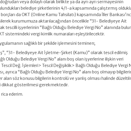
 doğrudan veya dolaylı olarak birlikte ya da ayrı ayrı sermayesinin
ulundukları belediye şirketlerinin 4/1-a kapsamında çalıştırmış oldukl
 borçları da OKT (Online Kamu Tahsilatı) kapsamında İller Bankası’n
ilerek kurumumuza aktarılacağından öncelikle “31- Belediyeye Ait
k tescilli işyerlerinin “Bağlı Olduğu Belediye Vergi No” alanında bul
KT sistemindeki vergi kimlik numaraları eşleştirilecektir.
gulamanın sağlıklı bir şekilde işlemesini teminen;
uş”, “31- Belediyeye Ait İşletme-Şirket (Kamu)” olarak tescil edilmiş
ğlı Olduğu Belediye Vergi No” alanı boş olan işyerlerine ilişkin veri
a > Tescil Değ. İşlemleri> Tescil Değişiklik> Bağlı Olduğu Belediye Vergi 
, ayrıca “Bağlı Olduğu Belediye Vergi No” alanı boş olmayıp bilgileri
alan söz konusu bilgilerin kontrolü ve yanlış olması halinde düzelti
 dikkat gösterilmesi gerekmektedir.
 rica ederim.