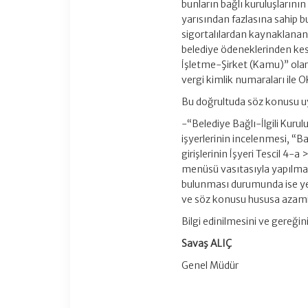
bunların bağlı kuruluşlarının
yarısından fazlasına sahip b
sigortalılardan kaynaklanan
belediye ödeneklerinden kes
İşletme-Şirket (Kamu)” olara
vergi kimlik numaraları ile O
Bu doğrultuda söz konusu uy
-“Belediye Bağlı-İlgili Kurul
işyerlerinin incelenmesi, “Ba
girişlerinin İşyeri Tescil 4-
menüsü vasıtasıyla yapılması
bulunması durumunda ise yer 
ve söz konusu hususa azami
Bilgi edinilmesini ve gereğini
Savaş ALIÇ
Genel Müdür