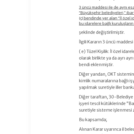
3 üncü maddesi ile de aynı esas
“Büyükşehir belediyeleri,” iba
(ç) bendinde yer alan “İl özel i
bu idarelere bağlı kuruluşların 
şeklinde değiştirilmiştir.
İlgili Kararın 3 üncü maddesi
( e) Tüzel Kişilik: İl özel ida
olarak birlikte ya da ayrı ayr
bendi eklenmiştir.
Diğer yandan, OKT sistemind
kimlik numaralarına bağlı işy
yapılmak suretiyle iller ba
Diğer taraftan, 30-Belediye Ba
işyeri tescil kütüklerinde “B
suretiyle sisteme işlenmesi 
Bu kapsamda;
Alınan Karar uyarınca il beledi