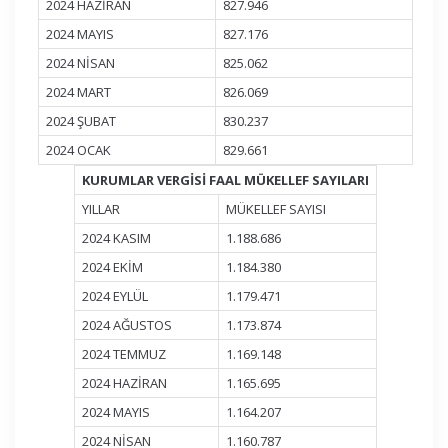
2024 HAZİRAN
827.946
2024 MAYIS
827.176
2024 NİSAN
825.062
2024 MART
826.069
2024 ŞUBAT
830.237
2024 OCAK
829.661
KURUMLAR VERGİSİ FAAL MÜKELLEF SAYILARI
YILLAR
MÜKELLEF SAYISI
2024 KASIM
1.188.686
2024 EKİM
1.184.380
2024 EYLÜL
1.179.471
2024 AĞUSTOS
1.173.874
2024 TEMMUZ
1.169.148
2024 HAZİRAN
1.165.695
2024 MAYIS
1.164.207
2024 NİSAN
1.160.787