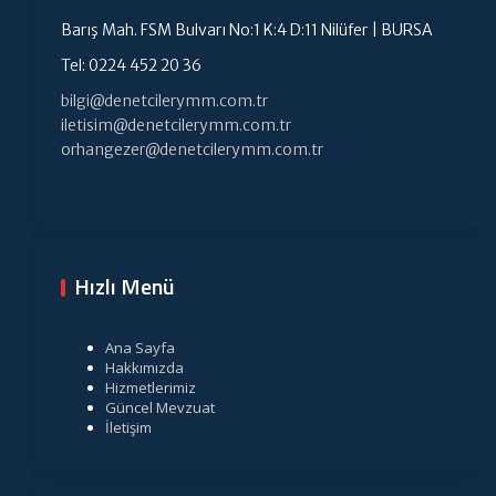
Barış Mah. FSM Bulvarı No:1 K:4 D:11 Nilüfer | BURSA
Tel: 0224 452 20 36
bilgi@denetcilerymm.com.tr
iletisim@denetcilerymm.com.tr
orhangezer@denetcilerymm.com.tr
Hızlı Menü
Ana Sayfa
Hakkımızda
Hizmetlerimiz
Güncel Mevzuat
İletişim