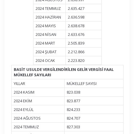
2024 TEMMUZ
2.635.427
2024 HAZİRAN
2.636.598
2024 MAYIS
2.638.678
2024 NİSAN
2.633.676
2024 MART
2.505.839
2024 ŞUBAT
2.212.866
2024 OCAK
2.223.820
BASİT USULDE VERGİLENDİRİLEN GELİR VERGİSİ FAAL
MÜKELLEF SAYILARI
YILLAR
MÜKELLEF SAYISI
2024 KASIM
823.038
2024 EKİM
823.877
2024 EYLÜL
824.233
2024 AĞUSTOS
824.707
2024 TEMMUZ
827.303