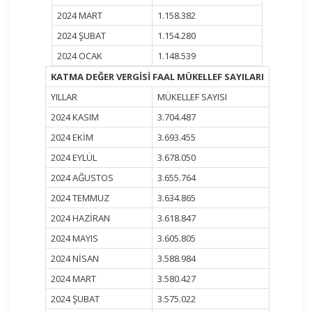
2024 MART
1.158.382
2024 ŞUBAT
1.154.280
2024 OCAK
1.148.539
KATMA DEĞER VERGİSİ FAAL MÜKELLEF SAYILARI
YILLAR
MÜKELLEF SAYISI
2024 KASIM
3.704.487
2024 EKİM
3.693.455
2024 EYLÜL
3.678.050
2024 AĞUSTOS
3.655.764
2024 TEMMUZ
3.634.865
2024 HAZİRAN
3.618.847
2024 MAYIS
3.605.805
2024 NİSAN
3.588.984
2024 MART
3.580.427
2024 ŞUBAT
3.575.022