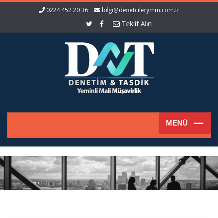
0224 452 20 36
bilgi@denetcilerymm.com.tr
Teklif Alın