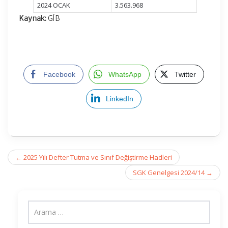
2024 OCAK
3.563.968
Kaynak:
GİB
Facebook
WhatsApp
Twitter
LinkedIn
Post
←
2025 Yılı Defter Tutma ve Sınıf Değiştirme Hadleri
navigation
SGK Genelgesi 2024/14
→