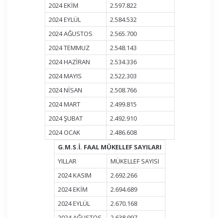
2024 EKİM
2.597.822
2024 EYLÜL
2.584.532
2024 AĞUSTOS
2.565.700
2024 TEMMUZ
2.548.143
2024 HAZİRAN
2.534.336
2024 MAYIS
2.522.303
2024 NİSAN
2.508.766
2024 MART
2.499.815
2024 ŞUBAT
2.492.910
2024 OCAK
2.486.608
G.M.S.İ. FAAL MÜKELLEF SAYILARI
YILLAR
MÜKELLEF SAYISI
2024 KASIM
2.692.266
2024 EKİM
2.694.689
2024 EYLÜL
2.670.168
2024 AĞUSTOS
2.638.997