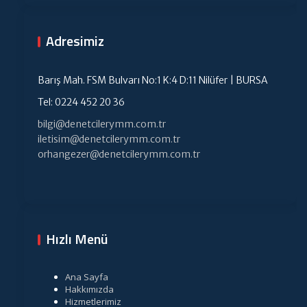
Adresimiz
Barış Mah. FSM Bulvarı No:1 K:4 D:11 Nilüfer | BURSA
Tel: 0224 452 20 36
bilgi@denetcilerymm.com.tr
iletisim@denetcilerymm.com.tr
orhangezer@denetcilerymm.com.tr
Hızlı Menü
Ana Sayfa
Hakkımızda
Hizmetlerimiz