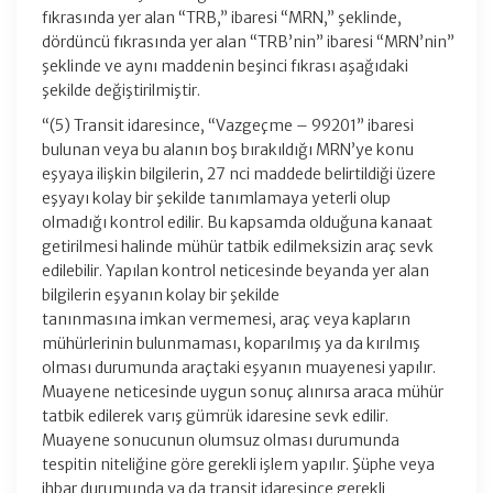
fıkrasında yer alan “TRB,” ibaresi “MRN,” şeklinde,
dördüncü fıkrasında yer alan “TRB’nin” ibaresi “MRN’nin”
şeklinde ve aynı maddenin beşinci fıkrası aşağıdaki
şekilde değiştirilmiştir.
“(5) Transit idaresince, “Vazgeçme – 99201” ibaresi
bulunan veya bu alanın boş bırakıldığı MRN’ye konu
eşyaya ilişkin bilgilerin, 27 nci maddede belirtildiği üzere
eşyayı kolay bir şekilde tanımlamaya yeterli olup
olmadığı kontrol edilir. Bu kapsamda olduğuna kanaat
getirilmesi halinde mühür tatbik edilmeksizin araç sevk
edilebilir. Yapılan kontrol neticesinde beyanda yer alan
bilgilerin eşyanın kolay bir şekilde
tanınmasına imkan vermemesi, araç veya kapların
mühürlerinin bulunmaması, koparılmış ya da kırılmış
olması durumunda araçtaki eşyanın muayenesi yapılır.
Muayene neticesinde uygun sonuç alınırsa araca mühür
tatbik edilerek varış gümrük idaresine sevk edilir.
Muayene sonucunun olumsuz olması durumunda
tespitin niteliğine göre gerekli işlem yapılır. Şüphe veya
ihbar durumunda ya da transit idaresince gerekli