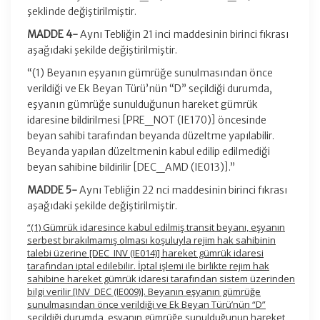
şeklinde değiştirilmiştir.
MADDE 4-
Aynı Tebliğin 21 inci maddesinin birinci fıkrası
aşağıdaki şekilde değiştirilmiştir.
“(1) Beyanın eşyanın gümrüğe sunulmasından önce
verildiği ve Ek Beyan Türü’nün “D” seçildiği durumda,
eşyanın gümrüğe sunulduğunun hareket gümrük
idaresine bildirilmesi [PRE_NOT (IE170)] öncesinde
beyan sahibi tarafından beyanda düzeltme yapılabilir.
Beyanda yapılan düzeltmenin kabul edilip edilmediği
beyan sahibine bildirilir [DEC_AMD (IE013)].”
MADDE 5-
Aynı Tebliğin 22 nci maddesinin birinci fıkrası
aşağıdaki şekilde değiştirilmiştir.
“(1) Gümrük idaresince kabul edilmiş transit beyanı, eşyanın
serbest bırakılmamış olması koşuluyla rejim hak sahibinin
talebi üzerine [DEC_INV (IE014)] hareket gümrük idaresi
tarafından iptal edilebilir. İptal işlemi ile birlikte rejim hak
sahibine hareket gümrük idaresi tarafından sistem üzerinden
bilgi verilir [INV_DEC (IE009)]. Beyanın eşyanın gümrüğe
sunulmasından önce verildiği ve Ek Beyan Türü’nün “D”
seçildiği durumda, eşyanın gümrüğe sunulduğunun hareket