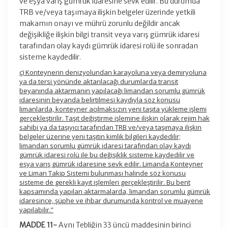
ve eşya varış gümrük idaresine sevk edilir. Bu durumda
TRB ve/veya taşımaya ilişkin belgeler üzerinde yetkili
makamın onayı ve mührü zorunlu değildir ancak
değişikliğe ilişkin bilgi transit veya varış gümrük idaresi
tarafından olay kaydı gümrük idaresi rolü ile sonradan
sisteme kaydedilir.
ç) Konteynerin denizyolundan karayoluna veya demiryoluna
ya da tersi yönünde aktarılacağı durumlarda transit
beyanında aktarmanın yapılacağı limandan sorumlu gümrük
idaresinin beyanda belirtilmesi kaydıyla söz konusu
limanlarda, konteyner açılmaksızın yeni taşıta yükleme işlemi
gerçekleştirilir. Taşıt değiştirme işlemine ilişkin olarak rejim hak
sahibi ya da taşıyıcı tarafından TRB ve/veya taşımaya ilişkin
belgeler üzerine yeni taşıtın kimlik bilgileri kaydedilir;
limandan sorumlu gümrük idaresi tarafından olay kaydı
gümrük idaresi rolü ile bu değişiklik sisteme kaydedilir ve
eşya varış gümrük idaresine sevk edilir. Limanda Konteyner
ve Liman Takip Sistemi bulunması halinde söz konusu
sisteme de gerekli kayıt işlemleri gerçekleştirilir. Bu bent
kapsamında yapılan aktarmalarda, limandan sorumlu gümrük
idaresince, şüphe ve ihbar durumunda kontrol ve muayene
yapılabilir.”
MADDE 11-
Aynı Tebliğin 33 üncü maddesinin birinci