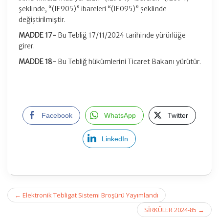
şeklinde, “(IE905)” ibareleri “(IE095)” şeklinde
değiştirilmiştir.
MADDE 17-
Bu Tebliğ 17/11/2024 tarihinde yürürlüğe
girer.
MADDE 18-
Bu Tebliğ hükümlerini Ticaret Bakanı yürütür.
Facebook
WhatsApp
Twitter
LinkedIn
Post
←
Elektronik Tebligat Sistemi Broşürü Yayımlandı
navigation
SİRKÜLER 2024-85
→