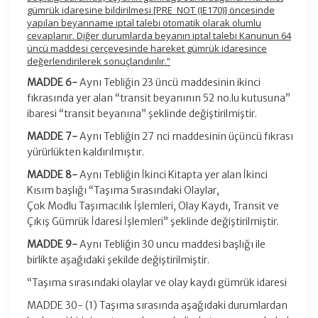
gümrük idaresine bildirilmesi [PRE_NOT (IE170)] öncesinde
yapılan beyanname iptal talebi otomatik olarak olumlu
cevaplanır. Diğer durumlarda beyanın iptal talebi Kanunun 64
üncü maddesi çerçevesinde hareket gümrük idaresince
değerlendirilerek sonuçlandırılır.”
MADDE 6-
Aynı Tebliğin 23 üncü maddesinin ikinci
fıkrasında yer alan “transit beyanının 52 no.lu kutusuna”
ibaresi “transit beyanına” şeklinde değiştirilmiştir.
MADDE 7-
Aynı Tebliğin 27 nci maddesinin üçüncü fıkrası
yürürlükten kaldırılmıştır.
MADDE 8-
Aynı Tebliğin İkinci Kitapta yer alan İkinci
Kısım başlığı “Taşıma Sırasındaki Olaylar,
Çok Modlu Taşımacılık İşlemleri, Olay Kaydı, Transit ve
Çıkış Gümrük İdaresi İşlemleri” şeklinde değiştirilmiştir.
MADDE 9-
Aynı Tebliğin 30 uncu maddesi başlığı ile
birlikte aşağıdaki şekilde değiştirilmiştir.
“Taşıma sırasındaki olaylar ve olay kaydı gümrük idaresi
MADDE 30- (1) Taşıma sırasında aşağıdaki durumlardan