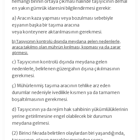
herhangi birinin ortaya çıkması halinde taşıyıcının derhal
en yakın gümrük idaresini bilgilendirmesi gerekir:
a) Aracın kaza yapması veya bozulması sebebiyle
eşyanın başka bir taşıma aracına
veya konteynere aktarılmasının gerekmesi.
b) Taşıyıcının kontrolü dışında meydana gelen nedenlerle,
araca takılmış olan mührün kırılması, kopması ya da zarar
görmesi.
c) Taşıyıcının kontrolü dışında meydana gelen
nedenlerle, belirlenen güzergahın dışına çıkılmasının
gerekmesi.
ç) Mühürlenmiş taşıma aracının tehlike arz eden
durumlar nedeniyle ivedilikle kısmen ya da tamamen
boşaltılmasının gerekmesi.
d) Taşıyıcının ya da rejim hak sahibinin yükümlülüklerinin
yerine getirilmesine engel olabilecek bir durumun
meydana gelmesi.
(2) Birinci fıkrada belirtilen olaylardan biri yaşandığında,