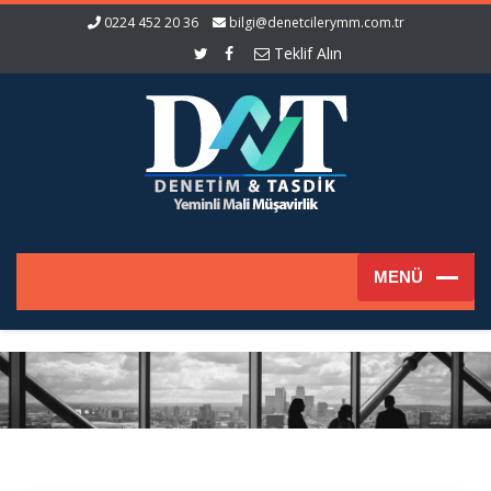
0224 452 20 36
bilgi@denetcilerymm.com.tr
Teklif Alın