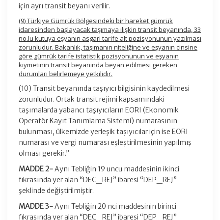
için ayrı transit beyanı verilir.
(9) Türkiye Gümrük Bölgesindeki bir hareket gümrük
idaresinden başlayacak taşımaya ilişkin transit beyanında, 33
no.lu kutuya eşyanın asgari tarife alt pozisyonunun yazılması
zorunludur. Bakanlık, taşımanın niteliğine ve eşyanın cinsine
göre gümrük tarife istatistik pozisyonunun ve eşyanın
kıymetinin transit beyanında beyan edilmesi gereken
durumları belirlemeye yetkilidir.
(10) Transit beyanında taşıyıcı bilgisinin kaydedilmesi
zorunludur. Ortak transit rejimi kapsamındaki
taşımalarda yabancı taşıyıcıların EORI (Ekonomik
Operatör Kayıt Tanımlama Sistemi) numarasının
bulunması, ülkemizde yerleşik taşıyıcılar için ise EORI
numarası ve vergi numarası eşleştirilmesinin yapılmış
olması gerekir.”
MADDE 2-
Aynı Tebliğin 19 uncu maddesinin ikinci
fıkrasında yer alan “DEC_REJ” ibaresi “DEP_REJ”
şeklinde değiştirilmiştir.
MADDE 3-
Aynı Tebliğin 20 nci maddesinin birinci
fıkrasında yer alan “DEC_REJ” ibaresi “DEP_REJ”