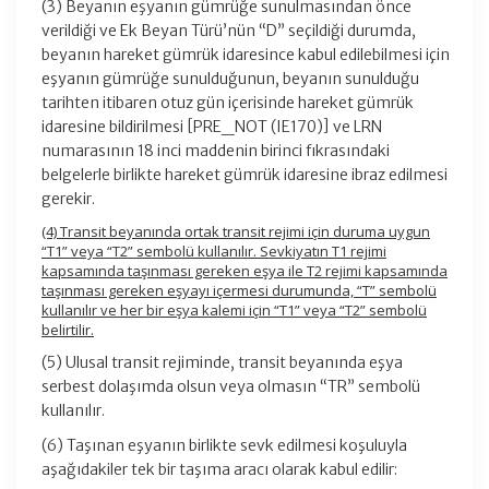
(3) Beyanın eşyanın gümrüğe sunulmasından önce
verildiği ve Ek Beyan Türü’nün “D” seçildiği durumda,
beyanın hareket gümrük idaresince kabul edilebilmesi için
eşyanın gümrüğe sunulduğunun, beyanın sunulduğu
tarihten itibaren otuz gün içerisinde hareket gümrük
idaresine bildirilmesi [PRE_NOT (IE170)] ve LRN
numarasının 18 inci maddenin birinci fıkrasındaki
belgelerle birlikte hareket gümrük idaresine ibraz edilmesi
gerekir.
(4) Transit beyanında ortak transit rejimi için duruma uygun
“T1” veya “T2” sembolü kullanılır. Sevkiyatın T1 rejimi
kapsamında taşınması gereken eşya ile T2 rejimi kapsamında
taşınması gereken eşyayı içermesi durumunda, “T” sembolü
kullanılır ve her bir eşya kalemi için “T1” veya “T2” sembolü
belirtilir.
(5) Ulusal transit rejiminde, transit beyanında eşya
serbest dolaşımda olsun veya olmasın “TR” sembolü
kullanılır.
(6) Taşınan eşyanın birlikte sevk edilmesi koşuluyla
aşağıdakiler tek bir taşıma aracı olarak kabul edilir: