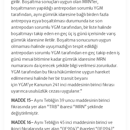
girilir. Boşaltma sonuçları uygun olan MRN’ler,
boşaltmanın yapıldığı antrepodan sorumlu YGM
tarafından, aynı gümrük idaresine bağlı birden fazla
antrepoya eşya boşaltılması durumunda ise son
antrepodan sorumlu YGM tarafından, bir liste halinde
boşaltmayı takip eden en geç üç iş günü içerisinde varış
gümrük idaresine iletilir. Boşaltma sonucunun uygun
olmaması halinde uyuşmazlığın tespit edildiği
antrepodan sorumlu YGM tarafından en geç takip eden iş
günü mesai bitimine kadar gümrük idaresine MRN
numarasını da içerecek şekilde bilgi verilmesi zorunludur.
YGM tarafından bu fıkra hükümlerine uygun hareket
edilmemesi halinde her bir transit beyanı
için YGM’ye Kanunun 241 inci maddesinin birinci fıkrası
uyarınca usulsüzlük cezası uygulanır.”
MADDE 15-
Aynı Tebliğin 39 uncu maddesinin birinci
fıkrasında yer alan “TRB” ibaresi “MRN” şeklinde
değiştirilmiştir.
MADDE 16-
Aynı Tebliğin 45 inci maddesinin birinci ve
ikinci fıkralarında yer alan “(IE904)” ibareleri “(IE094)”