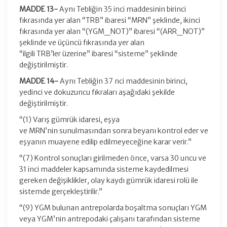
MADDE 13-
Aynı Tebliğin 35 inci maddesinin birinci
fıkrasında yer alan “TRB” ibaresi “MRN” şeklinde, ikinci
fıkrasında yer alan “(YGM_NOT)” ibaresi “(ARR_NOT)”
şeklinde ve üçüncü fıkrasında yer alan
“ilgili TRB’ler üzerine” ibaresi “sisteme” şeklinde
değiştirilmiştir.
MADDE 14-
Aynı Tebliğin 37 nci maddesinin birinci,
yedinci ve dokuzuncu fıkraları aşağıdaki şekilde
değiştirilmiştir.
“(1) Varış gümrük idaresi, eşya
ve MRN’nin sunulmasından sonra beyanı kontrol eder ve
eşyanın muayene edilip edilmeyeceğine karar verir.”
“(7) Kontrol sonuçları girilmeden önce, varsa 30 uncu ve
31 inci maddeler kapsamında sisteme kaydedilmesi
gereken değişiklikler, olay kaydı gümrük idaresi rolü ile
sistemde gerçekleştirilir.”
“(9) YGM bulunan antrepolarda boşaltma sonuçları YGM
veya YGM’nin antrepodaki çalışanı tarafından sisteme