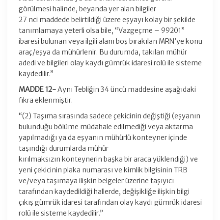
görülmesi halinde, beyanda yer alan bilgiler
27 nci maddede belirtildiği üzere eşyayı kolay bir şekilde
tanımlamaya yeterli olsa bile, “Vazgeçme – 99201”
ibaresi bulunan veya ilgili alanı boş bırakılan MRN’ye konu
araç/eşya da mühürlenir. Bu durumda, takılan mühür
adedi ve bilgileri olay kaydı gümrük idaresi rolü ile sisteme
kaydedilir.”
MADDE 12-
Aynı Tebliğin 34 üncü maddesine aşağıdaki
fıkra eklenmiştir.
“(2) Taşıma sırasında sadece çekicinin değiştiği (eşyanın
bulunduğu bölüme müdahale edilmediği veya aktarma
yapılmadığı ya da eşyanın mühürlü konteyner içinde
taşındığı durumlarda mühür
kırılmaksızın konteynerin başka bir araca yüklendiği) ve
yeni çekicinin plaka numarası ve kimlik bilgisinin TRB
ve/veya taşımaya ilişkin belgeler üzerine taşıyıcı
tarafından kaydedildiği hallerde, değişikliğe ilişkin bilgi
çıkış gümrük idaresi tarafından olay kaydı gümrük idaresi
rolü ile sisteme kaydedilir.”