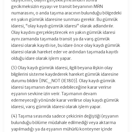
taşıyıcının, olayın gerçekleşmesinden sonra
gecikmeksizin eşyayı ve transit beyanının MRN
numarasını, o anda taşıma aracının bulunduğu bölgedeki
en yakın gümrük idaresine sunması gerekir. Bu gümrük
idaresi, “olay kaydı gümrük idaresi” olarak adlandırılır.
Olay kaydını gerçekleştirecek en yakın gümrük idaresi
aynı zamanda taşımada transit ya da varış gümrük
idaresi olarak kayıtlı ise, bu idare önce olay kaydı gümrük
idaresi olarak hareket eder ve ardından taşımada kayıtlı
olduğu idare olarak işlem yapar.
(3) Olay kaydı gümrük idaresi, ilgili beyana ilişkin olay
bilgilerini sisteme kaydederek hareket gümrük idaresine
durumu bildirir [INC_NOT (IE180)]. Olay kaydı gümrük
idaresi taşımanın devam edebileceğine karar verirse
eşyanın sevkine izin verir. Taşımanın devam
edemeyeceği yönünde karar verilirse olay kaydı gümrük
idaresi, varış gümrük idaresi olarak işlem yapar.
(4) Taşıma sırasında sadece çekicinin değiştiği (eşyanın
bulunduğu bölüme müdahale edilmediği veya aktarma
yapılmadığı ya da eşyanın mühürlü konteyner içinde