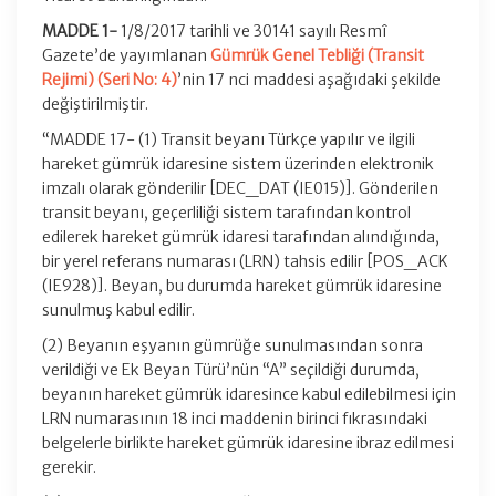
MADDE 1-
1/8/2017 tarihli ve 30141 sayılı Resmî
Gazete’de yayımlanan
Gümrük Genel Tebliği (Transit
Rejimi) (Seri No: 4)
’nin 17 nci maddesi aşağıdaki şekilde
değiştirilmiştir.
“MADDE 17- (1) Transit beyanı Türkçe yapılır ve ilgili
hareket gümrük idaresine sistem üzerinden elektronik
imzalı olarak gönderilir [DEC_DAT (IE015)]. Gönderilen
transit beyanı, geçerliliği sistem tarafından kontrol
edilerek hareket gümrük idaresi tarafından alındığında,
bir yerel referans numarası (LRN) tahsis edilir [POS_ACK
(IE928)]. Beyan, bu durumda hareket gümrük idaresine
sunulmuş kabul edilir.
(2) Beyanın eşyanın gümrüğe sunulmasından sonra
verildiği ve Ek Beyan Türü’nün “A” seçildiği durumda,
beyanın hareket gümrük idaresince kabul edilebilmesi için
LRN numarasının 18 inci maddenin birinci fıkrasındaki
belgelerle birlikte hareket gümrük idaresine ibraz edilmesi
gerekir.