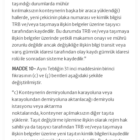
taşındığı durumlarda mühür
kırılmaksızın konteynerin başka bir araca yüklendiği)
hallerde, yeni çekicinin plaka numarası ve kimlik bilgisi
TRB ve/veya taşımaya ilişkin belgeler üzerine taşıyıcı
tarafından kaydedilir. Bu durumda TRB ve/veya taşımaya
ilişkin belgeler üzerinde yetkili makamın onayı ve mührü
zorunlu değildir ancak değişikliğe ilişkin bilgi transit veya
varış gümrük idaresi tarafından olay kaydı gümrük idaresi
rolü ile sonradan sisteme kaydedilir.”
MADDE 10-
Aynı Tebliğin 31 inci maddesinin birinci
fıkrasının (c) ve (ç) bentleri aşağıdaki şekilde
değiştirilmiştir.
“c) Konteynerin demiryolundan karayoluna veya
karayolundan demiryoluna aktarılacağı demiryolu
istasyonu veya aktarma
noktalarında, konteyner açılmaksızın diğer taşıta
yüklenir. Taşıt değiştirme işlemine ilişkin olarak rejim hak
sahibi ya da taşıyıcı tarafından TRB ve/veya taşımaya
ilişkin belgeler üzerine yeni taşıtın kimlik bilgileri kaydedilir