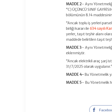
MADDE 2
– Aynı Yönetmeliğ
“C) ÜÇÜNCÜ SINIF GAYRİSIHH
bölümünün 8.14 maddesinin “
“Ancak toplu iş yerleri parse
birliği kararı ile
634 sayılı Ka
yerler, taşıt teşhir alanı ola
maddede belirtilen taşıt teşh
MADDE 3
– Aynı Yönetmeliği
eklenmiştir.
“Ancak elektrikli araç şarj i
31/7/2025 olarak uygulanır.
MADDE 4-
Bu Yönetmelik yay
MADDE 5
– Bu Yönetmelik h
Facebo