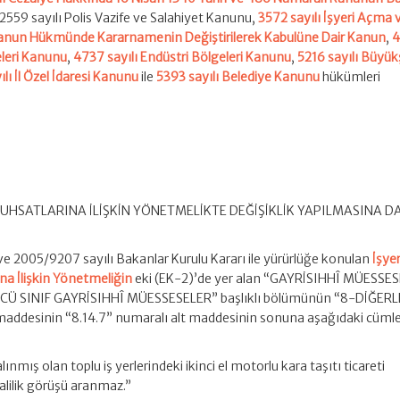
 2559 sayılı Polis Vazife ve Salahiyet Kanunu,
3572 sayılı İşyeri Açma 
Kanun Hükmünde Kararnamenin Değiştirilerek Kabulüne Dair Kanun
,
4
eleri Kanunu
,
4737 sayılı Endüstri Bölgeleri Kanunu
,
5216 sayılı Büyük
lı İl Özel İdaresi Kanunu
ile
5393 sayılı Belediye Kanunu
hükümleri
RUHSATLARINA İLİŞKİN YÖNETMELİKTE DEĞİŞİKLİK YAPILMASINA D
ve 2005/9207 sayılı Bakanlar Kurulu Kararı ile yürürlüğe konulan
İşyer
a İlişkin Yönetmeliğin
eki (EK-2)’de yer alan “GAYRİSIHHÎ MÜESSE
NCÜ SINIF GAYRİSIHHÎ MÜESSESELER” başlıklı bölümünün “8-DİĞERL
 maddesinin “8.14.7” numaralı alt maddesinin sonuna aşağıdaki cüml
ınmış olan toplu iş yerlerindeki ikinci el motorlu kara taşıtı ticareti
 valilik görüşü aranmaz.”