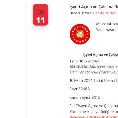
İşyeri Açma ve Çalışma Ru
EKI
Haberi Ekleyen:
Denetçiler YMM
11
Mevzuatın Ad
Yapılmasına 
İşyeri Açma ve Çalış
Tarih: 10 Ekim 2024
Mevzuatın Adı:
İşyeri Açma 
Dair Yönetmelik (Karar Sayı
10 Ekim 2024 Tarihli Resmi 
Sayı: 32688
Karar Sayısı: 9016
Ekli “İşyeri Açma ve Çalışm
Yönetmelik”in yürürlüğe k
Belediyeye Müteallik Ahkâm