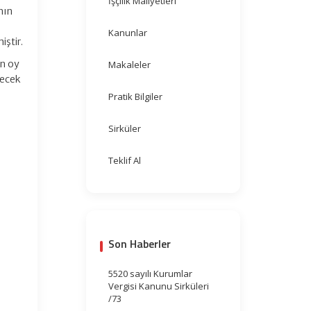
İşçilik Maliyetleri
nın
Kanunlar
ştir.
in oy
Makaleler
lecek
Pratik Bilgiler
Sirküler
Teklif Al
Son Haberler
5520 sayılı Kurumlar
Vergisi Kanunu Sirküleri
/73