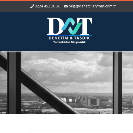
0224 452 20 36
bilgi@denetcilerymm.com.tr