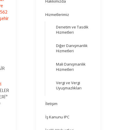
Hakkımızda
ve
562
Hizmetlerimiz
şehir
Denetim ve Tasdik
Hizmetleri
Diğer Danışmanlık
Hizmetleri
Mali Danışmanlık
AİR
Hizmetleri
Vergi ve Vergi
i
Uyuşmazlıkları
SELER
ERİ”
e
İletişim
İş Kanunu IPC