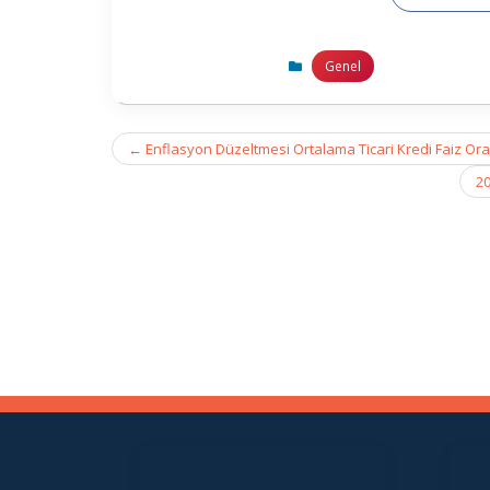
Genel
Post
←
Enflasyon Düzeltmesi Ortalama Ticari Kredi Faiz Or
navigation
20