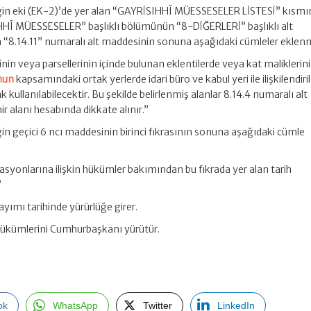
in eki (EK-2)’de yer alan “GAYRİSIHHÎ MÜESSESELER LİSTESİ” kısmı
Î MÜESSESELER” başlıklı bölümünün “8-DİĞERLERİ” başlıklı alt
8.14.11” numaralı alt maddesinin sonuna aşağıdaki cümleler eklenmi
linin veya parsellerinin içinde bulunan eklentilerde veya kat maliklerin
nun
kapsamındaki ortak yerlerde idari büro ve kabul yeri ile ilişkilendiri
rak kullanılabilecektir. Bu şekilde belirlenmiş alanlar 8.14.4 numaralı alt
ir alanı hesabında dikkate alınır.”
n geçici 6 ncı maddesinin birinci fıkrasının sonuna aşağıdaki cümle
stasyonlarına ilişkin hükümler bakımından bu fıkrada yer alan tarih
”
ımı tarihinde yürürlüğe girer.
ükümlerini Cumhurbaşkanı yürütür.
ok
WhatsApp
Twitter
LinkedIn