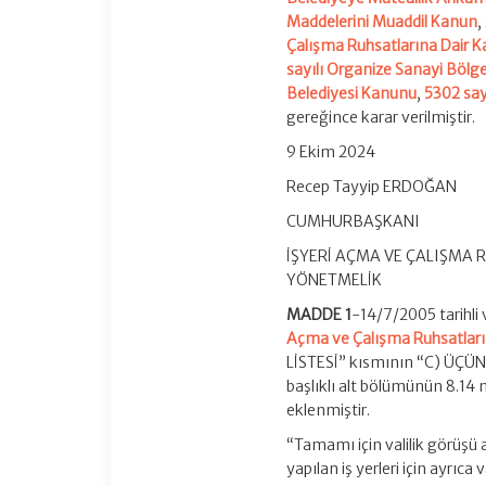
Maddelerini Muaddil Kanun
,
Çalışma Ruhsatlarına Dair 
sayılı Organize Sanayi Bölg
Belediyesi Kanunu
,
5302 sayı
gereğince karar verilmiştir.
9 Ekim 2024
Recep Tayyip ERDOĞAN
CUMHURBAŞKANI
İŞYERİ AÇMA VE ÇALIŞMA 
YÖNETMELİK
MADDE 1
-14/7/2005 tarihli 
Açma ve Çalışma Ruhsatların
LİSTESİ” kısmının “C) ÜÇÜ
başlıklı alt bölümünün 8.14
eklenmiştir.
“Tamamı için valilik görüşü al
yapılan iş yerleri için ayrıca