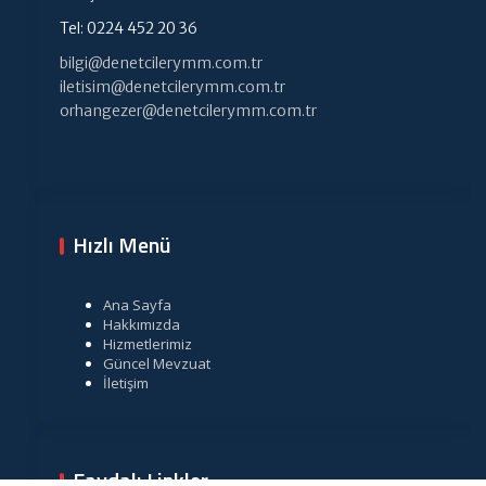
Tel: 0224 452 20 36
bilgi@denetcilerymm.com.tr
iletisim@denetcilerymm.com.tr
orhangezer@denetcilerymm.com.tr
Hızlı Menü
Ana Sayfa
Hakkımızda
Hizmetlerimiz
Güncel Mevzuat
İletişim
Faydalı Linkler