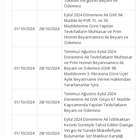
Tüketim Vergisinin Beyanı ve
Ödemesi
Eylül 2024 Dönemine Ait GVK 94.
Madde ile KVK 15. ve 30.
Maddelerine Göre Yapılan
01/10/2024
28/10/2024
Tevkifatların Muhtasar ve Prim
Hizmet Beyannamesi ile Beyanı ve
Ödemesi
Temmuz-Ağustos-Eylül 2024
Dönemine Ait Tevkifatların Muhtasar
ve Prim Hizmet Beyannamesi ile
01/10/2024
28/10/2024
Beyanı ve Ödemesi (GVK 98.
Maddesinin 3. Fıkrasına Göre Üçer
Aylık Beyanname Verme Hakkından
Yararlananlar İçin)
Temmuz-Ağustos-Eylül 2024
Dönemine Ait GVK Geçici 67. Madde
01/10/2024
28/10/2024
Kapsamında Yapılan Tevkifatların
Beyanı ve Ödemesi
Eylül 2024 Dönemine Ait İstihkaktan
Kesinti Suretiyle Tahsil Edilen Damga
Vergisi ile Sürekli Mükellefiyeti
01/10/2024
28/10/2024
Bulunanlar İçin Makbuz Karşılığı