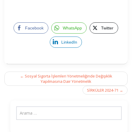
Facebook
WhatsApp
Twitter
LinkedIn
Post
←
Sosyal Sigorta İşlemleri Yönetmeliğinde Değişiklik
navigation
Yapılmasına Dair Yönetmelik
SİRKÜLER 2024-71
→