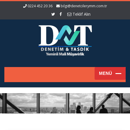
0224 452 20 36
bilgi@denetcilerymm.com.tr
Teklif Alın