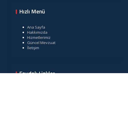
Hızlı Menü
Ana Sayfa
Hakkımızda
Hizmetlerimiz
Güncel Mevzuat
İletişim
Faydalı Linkler
Gelir İdaresi Başkanlığı
Resmi Gazete
TÜRMOB
Vergi Takvimi
Merkez Bankası Döviz Kurları