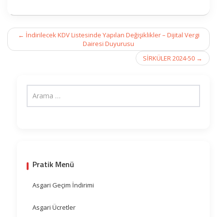
Post
←
İndirilecek KDV Listesinde Yapılan Değişiklikler – Dijital Vergi
navigation
Dairesi Duyurusu
SİRKÜLER 2024-50
→
Pratik Menü
Asgari Geçim İndirimi
Asgari Ücretler