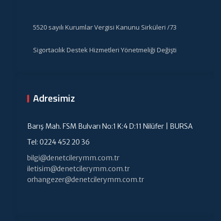
5520 sayılı Kurumlar Vergisi Kanunu Sirküleri /73
Sigortacılık Destek Hizmetleri Yönetmeliği Değişti
Adresimiz
Barış Mah. FSM Bulvarı No:1 K:4 D:11 Nilüfer | BURSA
Tel: 0224 452 20 36
bilgi@denetcilerymm.com.tr
iletisim@denetcilerymm.com.tr
orhangezer@denetcilerymm.com.tr