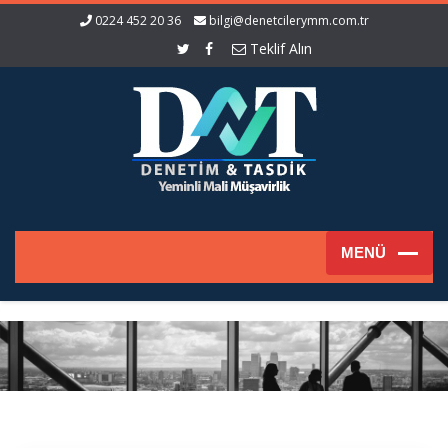
0224 452 20 36
bilgi@denetcilerymm.com.tr
Teklif Alın