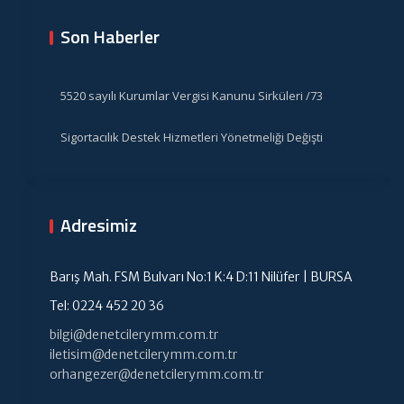
Son Haberler
5520 sayılı Kurumlar Vergisi Kanunu Sirküleri /73
Sigortacılık Destek Hizmetleri Yönetmeliği Değişti
Adresimiz
Barış Mah. FSM Bulvarı No:1 K:4 D:11 Nilüfer | BURSA
Tel: 0224 452 20 36
bilgi@denetcilerymm.com.tr
iletisim@denetcilerymm.com.tr
orhangezer@denetcilerymm.com.tr