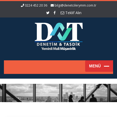
0224 452 20 36
bilgi@denetcilerymm.com.tr
Teklif Alın