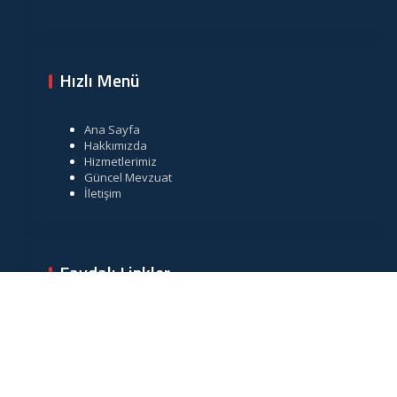
Hızlı Menü
Ana Sayfa
Hakkımızda
Hizmetlerimiz
Güncel Mevzuat
İletişim
Faydalı Linkler
Gelir İdaresi Başkanlığı
Resmi Gazete
TÜRMOB
Vergi Takvimi
Merkez Bankası Döviz Kurları