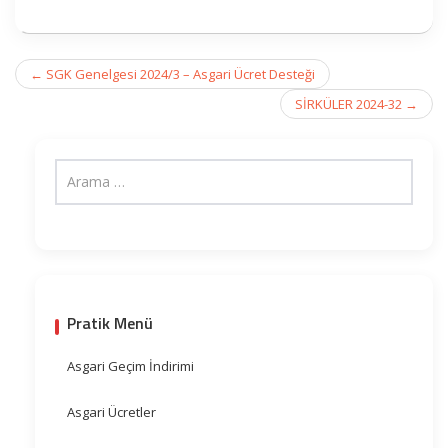
Post
←
SGK Genelgesi 2024/3 – Asgari Ücret Desteği
navigation
SİRKÜLER 2024-32
→
Pratik Menü
Asgari Geçim İndirimi
Asgari Ücretler