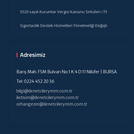
5520 sayılı Kurumlar Vergisi Kanunu Sirküleri /73
Sigortacılık Destek Hizmetleri Yönetmeliği Değişti
Adresimiz
Barış Mah. FSM Bulvarı No:1 K:4 D:11 Nilüfer | BURSA
Tel: 0224 452 20 36
bilgi@denetcilerymm.com.tr
iletisim@denetcilerymm.com.tr
orhangezer@denetcilerymm.com.tr