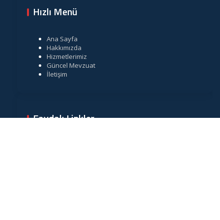
Hızlı Menü
Ana Sayfa
Hakkımızda
Hizmetlerimiz
Güncel Mevzuat
İletişim
Faydalı Linkler
Gelir İdaresi Başkanlığı
Resmi Gazete
TÜRMOB
Vergi Takvimi
Merkez Bankası Döviz Kurları