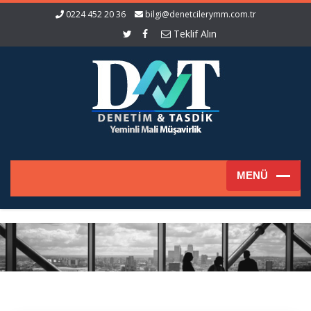
0224 452 20 36
bilgi@denetcilerymm.com.tr
Teklif Alın