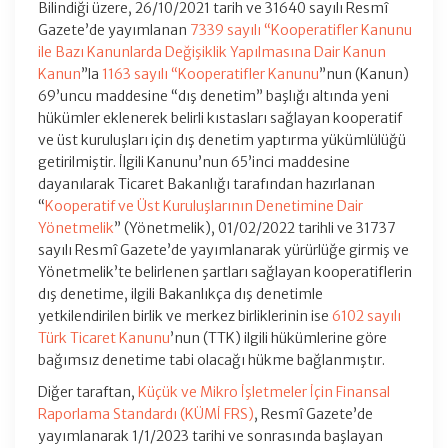
Bilindiği üzere, 26/10/2021 tarih ve 31640 sayılı Resmî
Gazete’de yayımlanan
7339 sayılı “Kooperatifler Kanunu
ile Bazı Kanunlarda Değişiklik Yapılmasına Dair Kanun
Kanun
”la
1163 sayılı “Kooperatifler Kanunu
”nun (Kanun)
69’uncu maddesine “dış denetim” başlığı altında yeni
hükümler eklenerek belirli kıstasları sağlayan kooperatif
ve üst kuruluşları için dış denetim yaptırma yükümlülüğü
getirilmiştir. İlgili Kanunu’nun 65’inci maddesine
dayanılarak Ticaret Bakanlığı tarafından hazırlanan
“
Kooperatif ve Üst Kuruluşlarının Denetimine Dair
Yönetmelik
” (Yönetmelik), 01/02/2022 tarihli ve 31737
sayılı Resmî Gazete’de yayımlanarak yürürlüğe girmiş ve
Yönetmelik’te belirlenen şartları sağlayan kooperatiflerin
dış denetime, ilgili Bakanlıkça dış denetimle
yetkilendirilen birlik ve merkez birliklerinin ise
6102 sayılı
Türk Ticaret Kanunu
’nun (TTK) ilgili hükümlerine göre
bağımsız denetime tabi olacağı hükme bağlanmıştır.
Diğer taraftan,
Küçük ve Mikro İşletmeler İçin Finansal
Raporlama Standardı (KÜMİ FRS)
, Resmî Gazete’de
yayımlanarak 1/1/2023 tarihi ve sonrasında başlayan