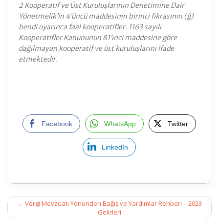
2 Kooperatif ve Üst Kuruluşlarının Denetimine Dair
Yönetmelik’in 4’üncü maddesinin birinci fıkrasının (ğ)
bendi uyarınca faal kooperatifler. 1163 sayılı
Kooperatifler Kanununun 81’ınci maddesine göre
dağılmayan kooperatif ve üst kuruluşlarını ifade
etmektedir.
Facebook
WhatsApp
Twitter
LinkedIn
Post
←
Vergi Mevzuatı Yönünden Bağış ve Yardımlar Rehberi – 2023
navigation
Gelirleri