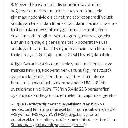
3. Mevzuat kapsamında dış denetim kavramının
bağımsız denetimden farklı bir kavram olarak ele
alınması nedeniyle dış denetime tabi kooperatif ve üst
kuruluşları tarafından finansal tabloların hazırlanmasında
tabi oldukları mevzuatın uygulanması ve enflasyon
düzeltmelerinin ilgili mevzuata göre yapılması gerekir.
Bununla birlikte, dış denetime tabi kooperatif ve üst
kuruluşlar tarafından TTK uyarınca hazırlanan finansal
tablolarda, isteğe bağlı olarak KÜMİ FRS uygulanabilir.
4. İlgili Bakanlıkça dış denetimle yetkilendirilen birlik ve
merkez birlikleri, Kooperatifler Kanunu (ilgili mevzuat)
uyarınca bağımsız denetime tabidir ve bu nedenle
finansal tablolarının hazırlanmasında KÜMİ FRS’nin
uygulanması ve KÜMİ FRS’nin 5.4 ilâ 22.3 paragrafları
uyarınca da enflasyon düzeltmelerinin yapılması gerekir.
5. İlgili Bakanlıkça dış denetimle yetkilendirilen birlik ve
merkez birliklerinin hazırlayacakları finansal tablolarda KÜMİ
FRS yerine TFRS veya BOBİ FRS’yi uygulamayı tercih
edebilecekleri ve enflasyon düzeltmelerinin de tercih edilen
Standarda uygun olarak yapılması gerektiği