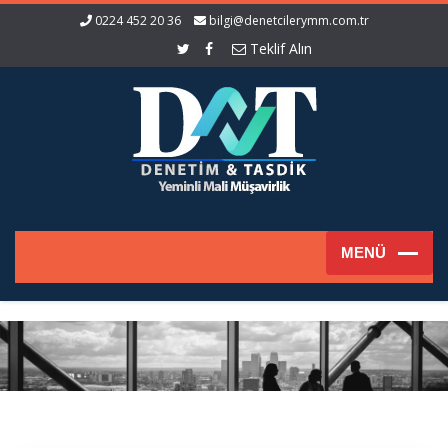
0224 452 20 36
bilgi@denetcilerymm.com.tr
Teklif Alın