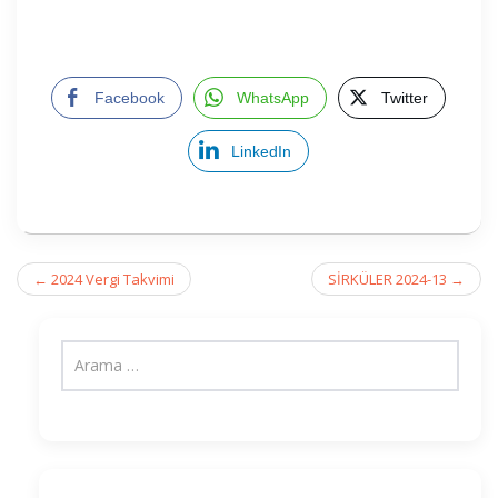
Facebook
WhatsApp
Twitter
LinkedIn
Post
←
2024 Vergi Takvimi
SİRKÜLER 2024-13
→
navigation