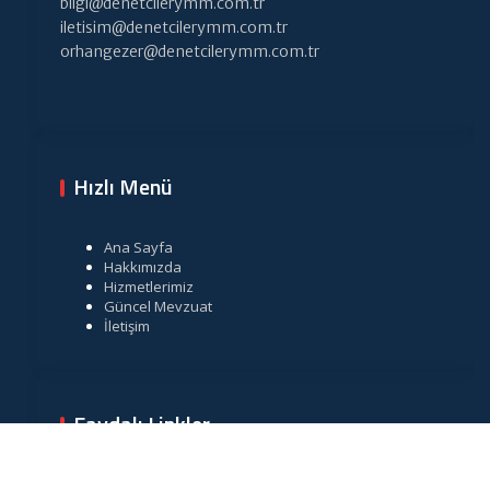
bilgi@denetcilerymm.com.tr
iletisim@denetcilerymm.com.tr
orhangezer@denetcilerymm.com.tr
Hızlı Menü
Ana Sayfa
Hakkımızda
Hizmetlerimiz
Güncel Mevzuat
İletişim
Faydalı Linkler
Gelir İdaresi Başkanlığı