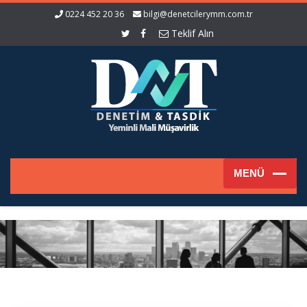
0224 452 20 36
bilgi@denetcilerymm.com.tr
Teklif Alın