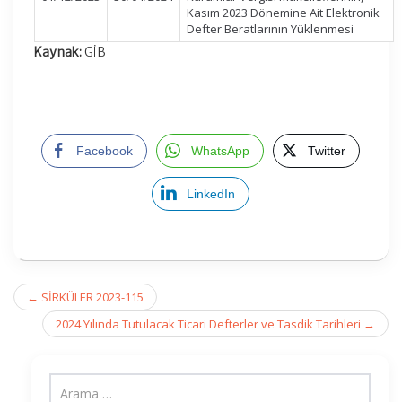
Kasım 2023 Dönemine Ait Elektronik
Defter Beratlarının Yüklenmesi
Kaynak:
GİB
Facebook
WhatsApp
Twitter
LinkedIn
Post
←
SİRKÜLER 2023-115
navigation
2024 Yılında Tutulacak Ticari Defterler ve Tasdik Tarihleri
→