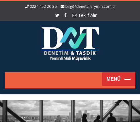
0224 452 20 36
bilgi@denetcilerymm.com.tr
Teklif Alın