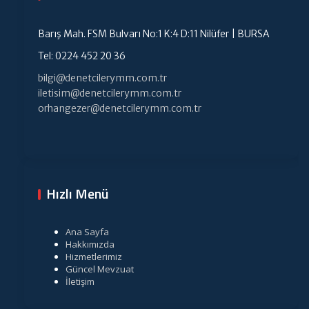
Barış Mah. FSM Bulvarı No:1 K:4 D:11 Nilüfer | BURSA
Tel: 0224 452 20 36
bilgi@denetcilerymm.com.tr
iletisim@denetcilerymm.com.tr
orhangezer@denetcilerymm.com.tr
Hızlı Menü
Ana Sayfa
Hakkımızda
Hizmetlerimiz
Güncel Mevzuat
İletişim