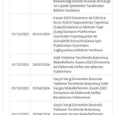
Reklamcılığı Hizmet Aracıları ile Kargo
ve Lojistik İşletmeleri Tarafından
Bildirim Verilmesi
Kasım 2023 Dönemine Ait 538 Sıra
No.lu VUKGT kapsamında Taşınmaz
(Satış/Kiralama) ve Motorlu Taşıt
(Satış) İlanlarını Platformları
01/12/2023
02/01/2024
Üzerinden Yayımlayanlar ile
Günübirlik Konut Kiralama İşini
Platformları Üzerinden
Sağlayanlarca Bildirim Verilmesi
Aylık Yükleme Tercihinde Bulunmuş
Mükelleflerin, Kasım 2023 Dönemine
01/12/2023
29/02/2024
Ait Elektronik Defter Beratlarının
Yüklenmesi
Geçici Vergi Dönemleri Bazında
Yükleme Tercihinde Bulunmuş Gelir
01/12/2023
01/04/2024
Vergisi Mükelleflerinin, Kasım 2023
Dönemine Ait Elektronik Defter
Beratlarının Yüklenmesi
Geçici Vergi Dönemleri Bazında
Yükleme Tercihinde Bulunmuş
01/12/2023
30/04/2024
Kurumlar Vergisi Mükelleflerinin,