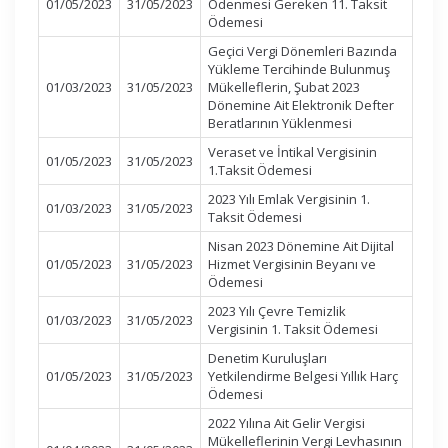
01/05/2023
31/05/2023
Ödenmesi Gereken 11. Taksit
Ödemesi
Geçici Vergi Dönemleri Bazında
Yükleme Tercihinde Bulunmuş
01/03/2023
31/05/2023
Mükelleflerin, Şubat 2023
Dönemine Ait Elektronik Defter
Beratlarının Yüklenmesi
Veraset ve İntikal Vergisinin
01/05/2023
31/05/2023
1.Taksit Ödemesi
2023 Yılı Emlak Vergisinin 1.
01/03/2023
31/05/2023
Taksit Ödemesi
Nisan 2023 Dönemine Ait Dijital
01/05/2023
31/05/2023
Hizmet Vergisinin Beyanı ve
Ödemesi
2023 Yılı Çevre Temizlik
01/03/2023
31/05/2023
Vergisinin 1. Taksit Ödemesi
Denetim Kuruluşları
01/05/2023
31/05/2023
Yetkilendirme Belgesi Yıllık Harç
Ödemesi
2022 Yılına Ait Gelir Vergisi
Mükelleflerinin Vergi Levhasının