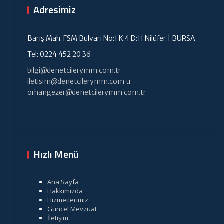
Adresimiz
Barış Mah. FSM Bulvarı No:1 K:4 D:11 Nilüfer | BURSA
Tel: 0224 452 20 36
bilgi@denetcilerymm.com.tr
iletisim@denetcilerymm.com.tr
orhangezer@denetcilerymm.com.tr
Hızlı Menü
Ana Sayfa
Hakkımızda
Hizmetlerimiz
Güncel Mevzuat
İletişim