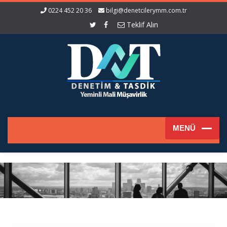
0224 452 20 36
bilgi@denetcilerymm.com.tr
Teklif Alın