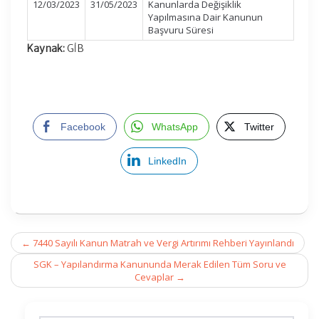
12/03/2023
31/05/2023
Kanunlarda Değişiklik
Yapılmasına Dair Kanunun
Başvuru Süresi
Kaynak:
GİB
Facebook
WhatsApp
Twitter
LinkedIn
Post
←
7440 Sayılı Kanun Matrah ve Vergi Artırımı Rehberi Yayınlandı
navigation
SGK – Yapılandırma Kanununda Merak Edilen Tüm Soru ve
Cevaplar
→