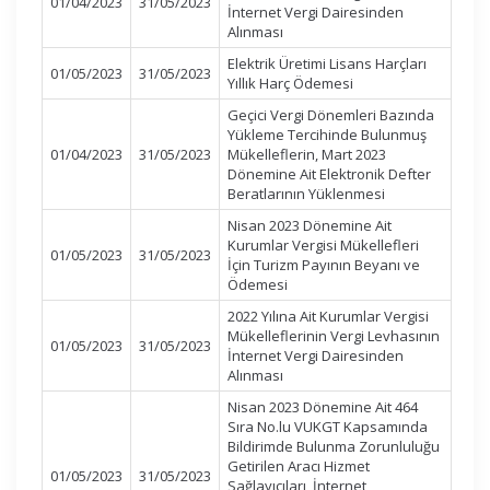
01/04/2023
31/05/2023
İnternet Vergi Dairesinden
Alınması
Elektrik Üretimi Lisans Harçları
01/05/2023
31/05/2023
Yıllık Harç Ödemesi
Geçici Vergi Dönemleri Bazında
Yükleme Tercihinde Bulunmuş
01/04/2023
31/05/2023
Mükelleflerin, Mart 2023
Dönemine Ait Elektronik Defter
Beratlarının Yüklenmesi
Nisan 2023 Dönemine Ait
Kurumlar Vergisi Mükellefleri
01/05/2023
31/05/2023
İçin Turizm Payının Beyanı ve
Ödemesi
2022 Yılına Ait Kurumlar Vergisi
Mükelleflerinin Vergi Levhasının
01/05/2023
31/05/2023
İnternet Vergi Dairesinden
Alınması
Nisan 2023 Dönemine Ait 464
Sıra No.lu VUKGT Kapsamında
Bildirimde Bulunma Zorunluluğu
Getirilen Aracı Hizmet
01/05/2023
31/05/2023
Sağlayıcıları, İnternet