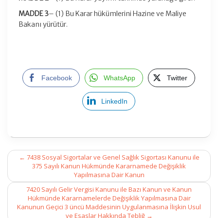
MADDE 3
– (1) Bu Karar hükümlerini Hazine ve Maliye
Bakanı yürütür.
Facebook
WhatsApp
Twitter
LinkedIn
Post
←
7438 Sosyal Sigortalar ve Genel Sağlık Sigortası Kanunu ile
navigation
375 Sayılı Kanun Hükmünde Kararnamede Değişiklik
Yapılmasına Dair Kanun
7420 Sayılı Gelir Vergisi Kanunu ile Bazı Kanun ve Kanun
Hükmünde Kararnamelerde Değişiklik Yapılmasına Dair
Kanunun Geçici 3 üncü Maddesinin Uygulanmasına İlişkin Usul
ve Esaslar Hakkında Tebliğ
→