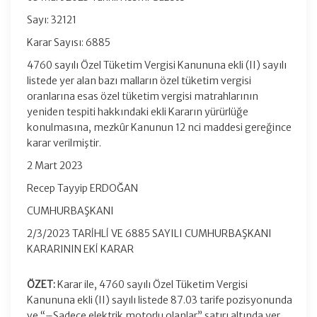
Sayı: 32121
Karar Sayısı: 6885
4760 sayılı Özel Tüketim Vergisi Kanununa ekli (II) sayılı
listede yer alan bazı malların özel tüketim vergisi
oranlarına esas özel tüketim vergisi matrahlarının
yeniden tespiti hakkındaki ekli Kararın yürürlüğe
konulmasına, mezkûr Kanunun 12 nci maddesi gereğince
karar verilmiştir.
2 Mart 2023
Recep Tayyip ERDOĞAN
CUMHURBAŞKANI
2/3/2023 TARİHLİ VE 6885 SAYILI CUMHURBAŞKANI
KARARININ EKİ KARAR
ÖZET:
Karar ile, 4760 sayılı Özel Tüketim Vergisi
Kanununa ekli (II) sayılı listede 87.03 tarife pozisyonunda
ve “–Sadece elektrik motorlu olanlar” satırı altında yer