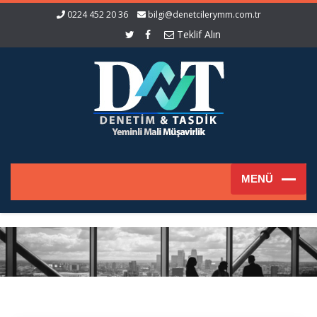
0224 452 20 36
bilgi@denetcilerymm.com.tr
Teklif Alın