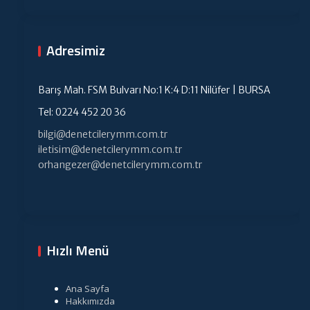
Adresimiz
Barış Mah. FSM Bulvarı No:1 K:4 D:11 Nilüfer | BURSA
Tel: 0224 452 20 36
bilgi@denetcilerymm.com.tr
iletisim@denetcilerymm.com.tr
orhangezer@denetcilerymm.com.tr
Hızlı Menü
Ana Sayfa
Hakkımızda