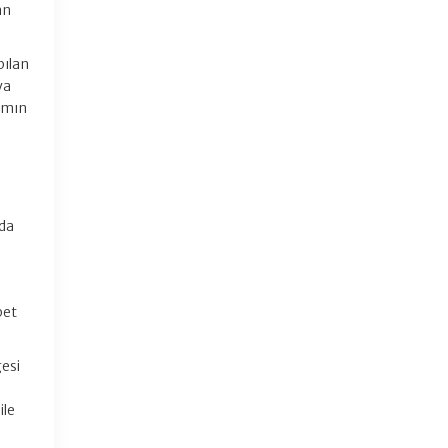
an
pılan
ya
smın
nda
bet
gesi
ile