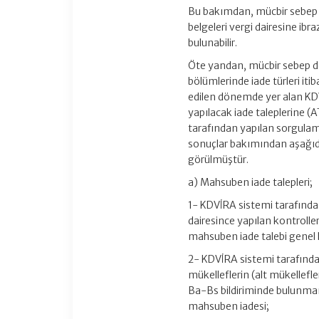
Bu bakımdan, mücbir sebep
belgeleri vergi dairesine i
bulunabilir.
Öte yandan, mücbir sebep dö
bölümlerinde iade türleri iti
edilen dönemde yer alan KDV
yapılacak iade taleplerine (
tarafından yapılan sorgulam
sonuçlar bakımından aşağıda 
görülmüştür.
a) Mahsuben iade talepleri;
1- KDVİRA sistemi tarafında
dairesince yapılan kontroll
mahsuben iade talebi genel h
2- KDVİRA sistemi tarafında
mükelleflerin (alt mükelle
Ba-Bs bildiriminde bulunma
mahsuben iadesi;