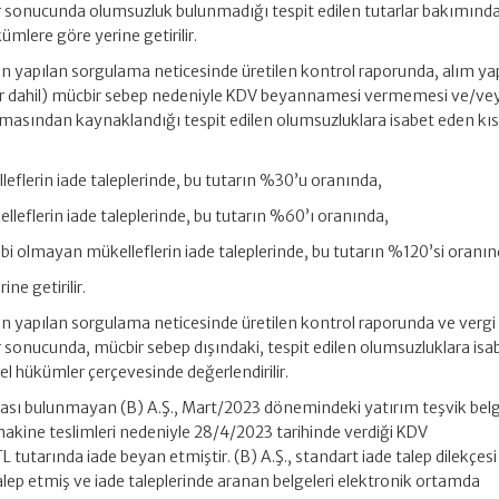
er sonucunda olumsuzluk bulunmadığı tespit edilen tutarlar bakımınd
mlere göre yerine getirilir.
n yapılan sorgulama neticesinde üretilen kontrol raporunda, alım ya
fler dahil) mücbir sebep nedeniyle KDV beyannamesi vermemesi ve/ve
masından kaynaklandığı tespit edilen olumsuzluklara isabet eden kı
lleflerin iade taleplerinde, bu tutarın %30’u oranında,
elleflerin iade taleplerinde, bu tutarın %60’ı oranında,
hibi olmayan mükelleflerin iade taleplerinde, bu tutarın %120’si oranı
ne getirilir.
n yapılan sorgulama neticesinde üretilen kontrol raporunda ve vergi
r sonucunda, mücbir sebep dışındaki, tespit edilen olumsuzluklara isa
l hükümler çerçevesinde değerlendirilir.
ikası bulunmayan (B) A.Ş., Mart/2023 dönemindeki yatırım teşvik bel
makine teslimleri nedeniyle 28/4/2023 tarihinde verdiği KDV
tarında iade beyan etmiştir. (B) A.Ş., standart iade talep dilekçesi 
alep etmiş ve iade taleplerinde aranan belgeleri elektronik ortamda