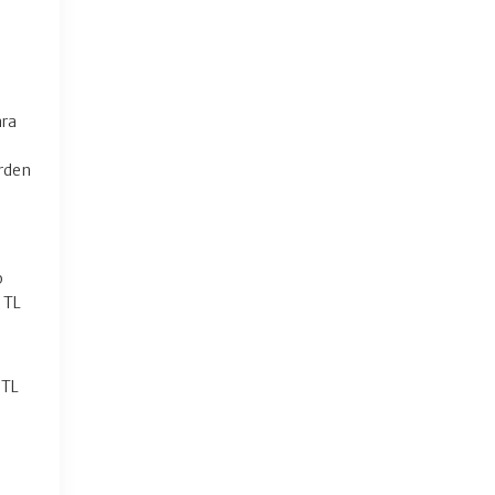
ara
rden
p
 TL
 TL