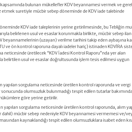
 kapsamında bulunan mükellefler KDV beyannamesi vermek ve gerek
braz etmek suretiyle mücbir sebep döneminde de KDV iade talebinde
neminde KDV iade taleplerinin yerine getirilmesinde, bu Tebliğin muh
barıyla belirlenen usul ve esaslar korunmakla birlikte, mücbir sebep ilan
 beyannamelerinin (uzayan) verilme tarihini takip eden aybaşına ka
ATU ve ön kontrol raporuna dayalı iadeler hariç) istinaden KDVİRA sis
a neticesinde üretilecek “KDV İadesi Kontrol Raporu”nda yer alan
belirtilen usul ve esaslar doğrultusunda işlem tesis edilmesi uygun
n yapılan sorgulama neticesinde üretilen kontrol raporunda ve vergi
er sonucunda olumsuzluk bulunmadığı tespit edilen tutarlar bakımınd
ükümlere göre yerine getirilir.
n yapılan sorgulama neticesinde üretilen kontrol raporunda, alım ya
fler dahil) mücbir sebep nedeniyle KDV beyannamesi vermemesi ve/ve
masından kaynaklandığı tespit edilen olumsuzluklara isabet eden kı