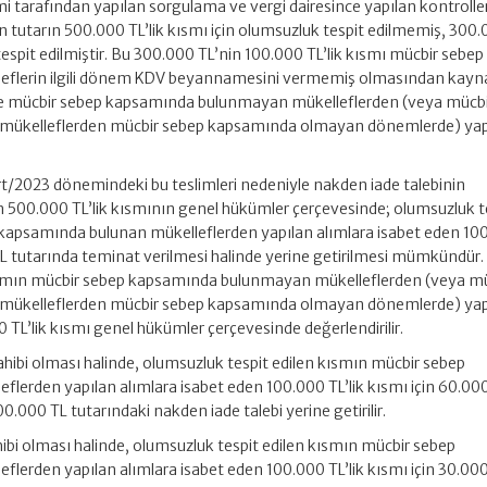
i tarafından yapılan sorgulama ve vergi dairesince yapılan kontrolle
n tutarın 500.000 TL’lik kısmı için olumsuzluk tespit edilmemiş, 300
 tespit edilmiştir. Bu 300.000 TL’nin 100.000 TL’lik kısmı mücbir sebep
eflerin ilgili dönem KDV beyannamesini vermemiş olmasından kayna
 ise mücbir sebep kapsamında bulunmayan mükelleflerden (veya mücb
mükelleflerden mücbir sebep kapsamında olmayan dönemlerde) yap
t/2023 dönemindeki bu teslimleri nedeniyle nakden iade talebinin
 500.000 TL’lik kısmının genel hükümler çerçevesinde; olumsuzluk t
 kapsamında bulunan mükelleflerden yapılan alımlara isabet eden 10
TL tutarında teminat verilmesi halinde yerine getirilmesi mümkündür.
ısmın mücbir sebep kapsamında bulunmayan mükelleflerden (veya mü
mükelleflerden mücbir sebep kapsamında olmayan dönemlerde) yap
 TL’lik kısmı genel hükümler çerçevesinde değerlendirilir.
 sahibi olması halinde, olumsuzluk tespit edilen kısmın mücbir sebep
lerden yapılan alımlara isabet eden 100.000 TL’lik kısmı için 60.00
0.000 TL tutarındaki nakden iade talebi yerine getirilir.
sahibi olması halinde, olumsuzluk tespit edilen kısmın mücbir sebep
lerden yapılan alımlara isabet eden 100.000 TL’lik kısmı için 30.00