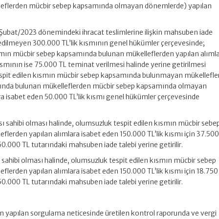
eflerden mücbir sebep kapsamında olmayan dönemlerde) yapılan
n Şubat/2023 dönemindeki ihracat teslimlerine ilişkin mahsuben iade
 edilmeyen 300.000 TL’lik kısmının genel hükümler çerçevesinde;
smın mücbir sebep kapsamında bulunan mükelleflerden yapılan alıml
ısmının ise 75.000 TL teminat verilmesi halinde yerine getirilmesi
pit edilen kısmın mücbir sebep kapsamında bulunmayan mükellefle
ında bulunan mükelleflerden mücbir sebep kapsamında olmayan
a isabet eden 50.000 TL’lik kısmı genel hükümler çerçevesinde
kası sahibi olması halinde, olumsuzluk tespit edilen kısmın mücbir sebe
lerden yapılan alımlara isabet eden 150.000 TL’lik kısmı için 37.500
0.000 TL tutarındaki mahsuben iade talebi yerine getirilir.
ası sahibi olması halinde, olumsuzluk tespit edilen kısmın mücbir sebep
lerden yapılan alımlara isabet eden 150.000 TL’lik kısmı için 18.750
0.000 TL tutarındaki mahsuben iade talebi yerine getirilir.
n yapılan sorgulama neticesinde üretilen kontrol raporunda ve vergi