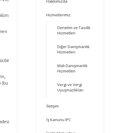
Hakkımızda
Hizmetlerimiz
bölüm
Denetim ve Tasdik
enen
Hizmetleri
Diğer Danışmanlık
Hizmetleri
ücbir
Mali Danışmanlık
Hizmetleri
in,
3 (bu
Vergi ve Vergi
Uyuşmazlıkları
i
İletişim
İş Kanunu IPC
adesi