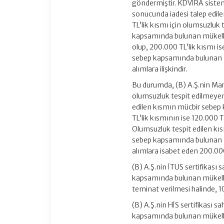
göndermiştir. KDVİRA sistem
sonucunda iadesi talep edile
TL’lik kısmı için olumsuzluk
kapsamında bulunan mükell
olup, 200.000 TL’lik kısmı
sebep kapsamında bulunan 
alımlara ilişkindir.
Bu durumda, (B) A.Ş.nin Mar
olumsuzluk tespit edilmeyen
edilen kısmın mücbir sebep
TL’lik kısmının ise 120.000 
Olumsuzluk tespit edilen k
sebep kapsamında bulunan 
alımlara isabet eden 200.000
(B) A.Ş.nin İTUS sertifikası
kapsamında bulunan mükellef
teminat verilmesi halinde, 10
(B) A.Ş.nin HİS sertifikası 
kapsamında bulunan mükellef