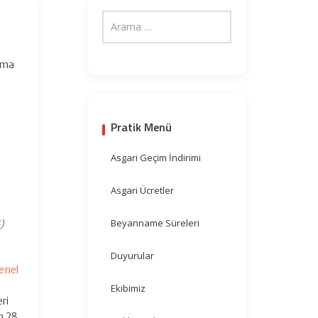
ama
Pratik Menü
Asgari Geçim İndirimi
Asgari Ücretler
Beyanname Süreleri
)
Duyurular
enel
Ekibimiz
eri
n 28,