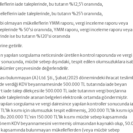
lleflerin iade taleplerinde, bu tutarın %12,5’i oranında,
elleflerin iade taleplerinde, bu tutarın %25’i oranında,
ahibi olmayan mükelleflerin YMM raporu, vergi inceleme raporu veya
eplerinde % 50’si oranında, YMM raporu, vergi inceleme raporu veya
inde ise bu tutarın %120’si oranında
ne getirilir.
n yapılan sorgulama neticesinde üretilen kontrol raporunda ve vergi
r sonucunda, mücbir sebep dışındaki, tespit edilen olumsuzluklara isa
kümler çerçevesinde değerlendirilir.
kası bulunmayan (A) Ltd. Şti., Şubat/2023 dönemindeki ihracat tesliml
nde verdiği KDV beyannamesinde 500.000 TL tutarında iade beyan
art iade talep dilekçesi ile 500.000 TL iade tutarının vergi borçlarına
de taleplerinde aranan belgeleri elektronik ortamda göndermiştir.
apılan sorgulama ve vergi dairesince yapılan kontroller sonucunda i
TL’lik kısmı için olumsuzluk tespit edilmemiş, 200.000 TL’lik kısmı içi
r. Bu 200.000 TL’nin 150.000 TL’lik kısmı mücbir sebep kapsamında
li dönem KDV beyannamesini vermemiş olmasından kaynaklı olup, 50.
bep kapsamında bulunmayan mükelleflerden (veya mücbir sebep