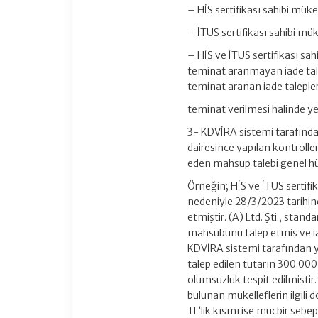
– HİS sertifikası sahibi müke
– İTUS sertifikası sahibi mük
– HİS ve İTUS sertifikası s
teminat aranmayan iade tal
teminat aranan iade talepler
teminat verilmesi halinde yeri
3- KDVİRA sistemi tarafında
dairesince yapılan kontrolle
eden mahsup talebi genel hü
Örneğin; HİS ve İTUS sertifi
nedeniyle 28/3/2023 tarihi
etmiştir. (A) Ltd. Şti., stand
mahsubunu talep etmiş ve ia
KDVİRA sistemi tarafından y
talep edilen tutarın 300.000 
olumsuzluk tespit edilmişti
bulunan mükelleflerin ilgi
TL’lik kısmı ise mücbir se