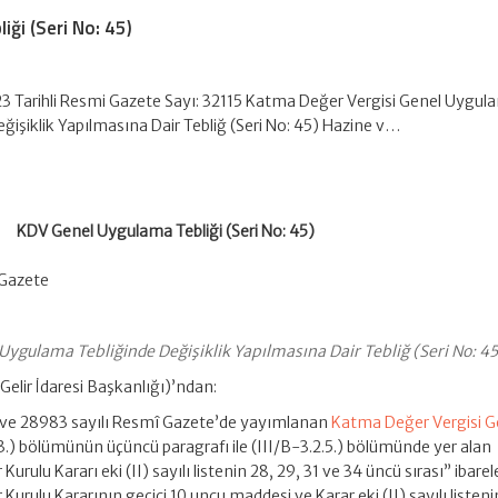
ği (Seri No: 45)
3 Tarihli Resmi Gazete Sayı: 32115 Katma Değer Vergisi Genel Uygul
eğişiklik Yapılmasına Dair Tebliğ (Seri No: 45) Hazine v…
KDV Genel Uygulama Tebliği (Seri No: 45)
 Gazete
ygulama Tebliğinde Değişiklik Yapılmasına Dair Tebliğ (Seri No: 45
Gelir İdaresi Başkanlığı)’ndan:
i ve 28983 sayılı Resmî Gazete’de yayımlanan
Katma Değer Vergisi G
3.) bölümünün üçüncü paragrafı ile (III/B-3.2.5.) bölümünde yer alan
Kurulu Kararı eki (II) sayılı listenin 28, 29, 31 ve 34 üncü sırası” ibarel
urulu Kararının geçici 10 uncu maddesi ve Karar eki (II) sayılı listeni