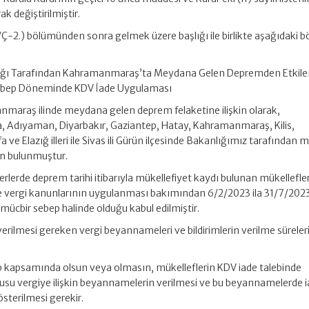
ak değiştirilmiştir.
/Ç-2.) bölümünden sonra gelmek üzere başlığı ile birlikte aşağıdaki 
nlığı Tarafından Kahramanmaraş’ta Meydana Gelen Depremden Etkil
ir Sebep Döneminde KDV İade Uygulaması
maraş ilinde meydana gelen deprem felaketine ilişkin olarak,
 Adıyaman, Diyarbakır, Gaziantep, Hatay, Kahramanmaraş, Kilis,
ve Elazığ illeri ile Sivas ili Gürün ilçesinde Bakanlığımız tarafından m
un bulunmuştur.
erde deprem tarihi itibarıyla mükellefiyet kaydı bulunan mükellefler
le vergi kanunlarının uygulanması bakımından 6/2/2023 ila 31/7/202
da mücbir sebep halinde olduğu kabul edilmiştir.
verilmesi gereken vergi beyannameleri ve bildirimlerin verilme süreler
p kapsamında olsun veya olmasın, mükelleflerin KDV iade talebinde
nusu vergiye ilişkin beyannamelerin verilmesi ve bu beyannamelerde i
österilmesi gerekir.