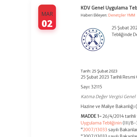
KDV Genel Uygulama Tebli
MAR
Haberi Ekleyen:
Denetçiler YMM
02
25 Şubat 202
Tebliğinde D
Tarih: 25 Şubat 2023
25 Şubat 2023 Tarihli Resmi
Sayı: 32115
Katma Değer Vergisi Genel U
Hazine ve Maliye Bakanlığı (
MADDE 1-
26/4/2014 tarihl
Uygulama Tebliğinin
(III/B-
“
2007/13033
sayılı Bakanlar 
“2007/13033 sayılı Bakanlar K