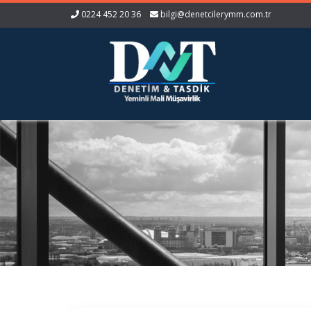
0224 452 20 36
bilgi@denetcilerymm.com.tr