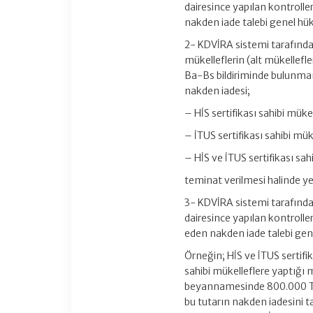
dairesince yapılan kontroll
nakden iade talebi genel hükü
2- KDVİRA sistemi tarafında
mükelleflerin (alt mükelle
Ba-Bs bildiriminde bulunma
nakden iadesi;
– HİS sertifikası sahibi müke
– İTUS sertifikası sahibi mük
– HİS ve İTUS sertifikası sa
teminat verilmesi halinde yeri
3- KDVİRA sistemi tarafında
dairesince yapılan kontrolle
eden nakden iade talebi gene
Örneğin; HİS ve İTUS sertif
sahibi mükelleflere yaptığı 
beyannamesinde 800.000 TL tu
bu tutarın nakden iadesini t