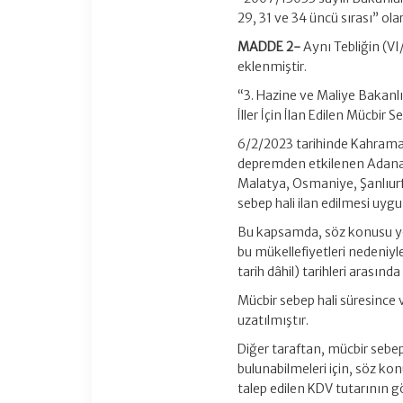
29, 31 ve 34 üncü sırası” olar
MADDE 2-
Aynı Tebliğin (VI
eklenmiştir.
“3. Hazine ve Maliye Baka
İller İçin İlan Edilen Mücb
6/2/2023 tarihinde Kahraman
depremden etkilenen Adana,
Malatya, Osmaniye, Şanlıurfa 
sebep hali ilan edilmesi uyg
Bu kapsamda, söz konusu yerl
bu mükellefiyetleri nedeniy
tarih dâhil) tarihleri arasın
Mücbir sebep hali süresince 
uzatılmıştır.
Diğer taraftan, mücbir sebe
bulunabilmeleri için, söz ko
talep edilen KDV tutarının g