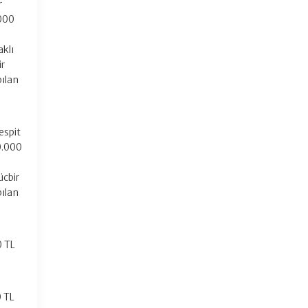
r
.000
klı
ir
ılan
espit
0.000
cbir
ılan
0 TL
0 TL