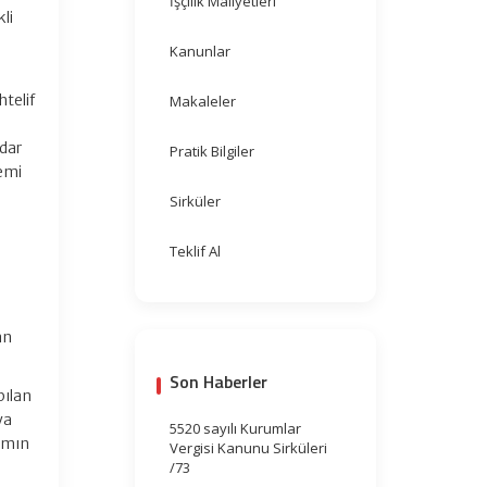
İşçilik Maliyetleri
li
Kanunlar
telif
Makaleler
dar
Pratik Bilgiler
temi
Sirküler
Teklif Al
an
Son Haberler
pılan
ya
5520 sayılı Kurumlar
smın
Vergisi Kanunu Sirküleri
/73