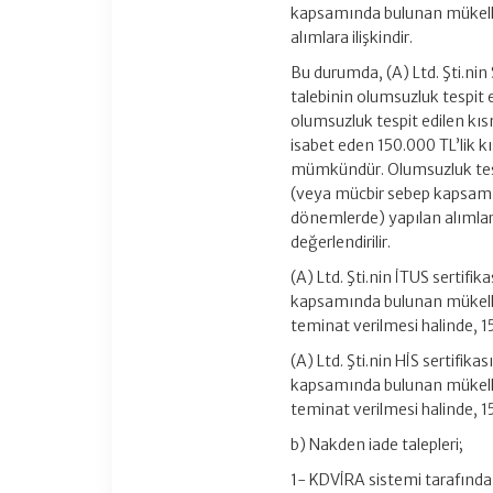
kapsamında bulunan mükell
alımlara ilişkindir.
Bu durumda, (A) Ltd. Şti.ni
talebinin olumsuzluk tespit
olumsuzluk tespit edilen kı
isabet eden 150.000 TL’lik k
mümkündür. Olumsuzluk tes
(veya mücbir sebep kapsam
dönemlerde) yapılan alımlar
değerlendirilir.
(A) Ltd. Şti.nin İTUS sertifi
kapsamında bulunan mükellef
teminat verilmesi halinde, 15
(A) Ltd. Şti.nin HİS sertifik
kapsamında bulunan mükellef
teminat verilmesi halinde, 15
b) Nakden iade talepleri;
1- KDVİRA sistemi tarafında