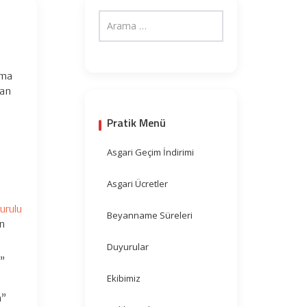
rma
lan
Pratik Menü
Asgari Geçim İndirimi
Asgari Ücretler
urulu
Beyanname Süreleri
on
Duyurular
n”
Ekibimiz
n”