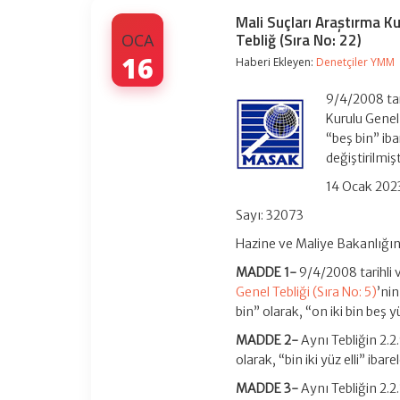
Mali Suçları Araştırma Ku
Tebliğ (Sıra No: 22)
OCA
16
Haberi Ekleyen:
Denetçiler YMM
9/4/2008 tar
Kurulu Genel 
“beş bin” iba
değiştirilmişt
14 Ocak 2023
Sayı: 32073
Hazine ve Maliye Bakanlığı
MADDE 1-
9/4/2008 tarihli
Genel Tebliği (Sıra No: 5)
’nin
bin” olarak, “on iki bin beş y
MADDE 2-
Aynı Tebliğin 2.2
olarak, “bin iki yüz elli” ibarel
MADDE 3-
Aynı Tebliğin 2.2.