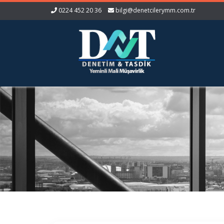
0224 452 20 36
bilgi@denetcilerymm.com.tr