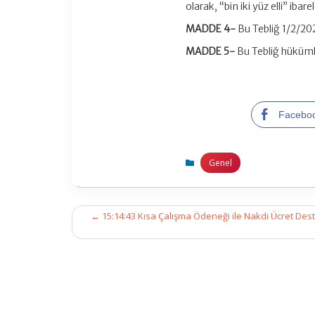
olarak, “bin iki yüz elli” ibarel
MADDE 4-
Bu Tebliğ 1/2/202
MADDE 5-
Bu Tebliğ hükümle
Facebo
Genel
Post
←
15:14:43 Kısa Çalışma Ödeneği ile Nakdi Ücret Dest
navigation