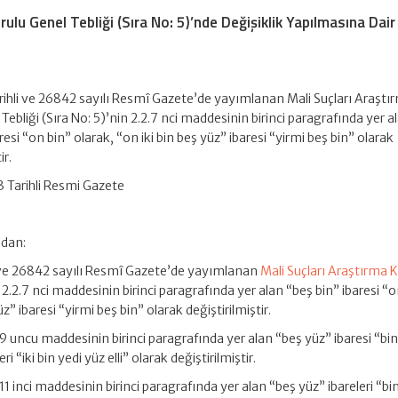
rulu Genel Tebliği (Sıra No: 5)’nde Değişiklik Yapılmasına Dair
ihli ve 26842 sayılı Resmî Gazete’de yayımlanan Mali Suçları Araştı
Tebliği (Sıra No: 5)’nin 2.2.7 nci maddesinin birinci paragrafında yer a
resi “on bin” olarak, “on iki bin beş yüz” ibaresi “yirmi beş bin” olarak
ir.
 Tarihli Resmi Gazete
ndan:
 ve 26842 sayılı Resmî Gazete’de yayımlanan
Mali Suçları Araştırma K
 2.2.7 nci maddesinin birinci paragrafında yer alan “beş bin” ibaresi “
üz” ibaresi “yirmi beş bin” olarak değiştirilmiştir.
.9 uncu maddesinin birinci paragrafında yer alan “beş yüz” ibaresi “bi
eri “iki bin yedi yüz elli” olarak değiştirilmiştir.
11 inci maddesinin birinci paragrafında yer alan “beş yüz” ibareleri “bi