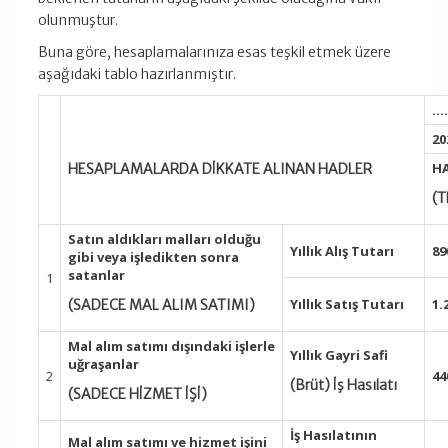
olunmuştur.
Buna göre, hesaplamalarınıza esas teşkil etmek üzere
aşağıdaki tablo hazırlanmıştır.
…
20
H
HESAPLAMALARDA DİKKATE ALINAN HADLER
(T
Satın aldıkları malları olduğu
Yıllık Alış Tutarı
89
gibi veya işledikten sonra
satanlar
1
Yıllık Satış Tutarı
1.
(SADECE MAL ALIM SATIMI)
Mal alım satımı dışındaki işlerle
Yıllık Gayri Safi
uğraşanlar
2
44
(Brüt) İş Hasılatı
(SADECE HİZMET İŞİ)
İş Hasılatının
Mal alım satımı ve hizmet işini