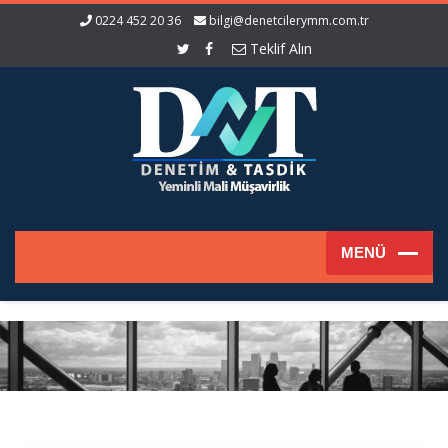
0224 452 20 36
bilgi@denetcilerymm.com.tr
Teklif Alın