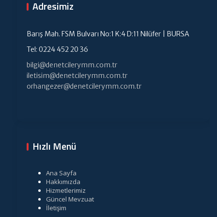
Adresimiz
Barış Mah. FSM Bulvarı No:1 K:4 D:11 Nilüfer | BURSA
Tel: 0224 452 20 36
bilgi@denetcilerymm.com.tr
iletisim@denetcilerymm.com.tr
orhangezer@denetcilerymm.com.tr
Hızlı Menü
Ana Sayfa
Hakkımızda
Hizmetlerimiz
Güncel Mevzuat
İletişim