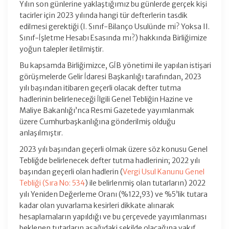
Yılın son günlerine yaklaştığımız bu günlerde gerçek kişi
tacirler için 2023 yılında hangi tür defterlerin tasdik
edilmesi gerektiği (I. Sınıf-Bilanço Usulünde mi? Yoksa II.
Sınıf-İşletme Hesabı Esasında mı?) hakkında Birliğimize
yoğun talepler iletilmiştir.
Bu kapsamda Birliğimizce, GİB yönetimi ile yapılan istişari
görüşmelerde Gelir İdaresi Başkanlığı tarafından, 2023
yılı başından itibaren geçerli olacak defter tutma
hadlerinin belirleneceği İlgili Genel Tebliğin Hazine ve
Maliye Bakanlığı’nca Resmi Gazetede yayımlanmak
üzere Cumhurbaşkanlığına gönderilmiş olduğu
anlaşılmıştır.
2023 yılı başından geçerli olmak üzere söz konusu Genel
Tebliğde belirlenecek defter tutma hadlerinin; 2022 yılı
başından geçerli olan hadlerin (
Vergi Usul Kanunu Genel
Tebliği (Sıra No: 534
) ile belirlenmiş olan tutarların) 2022
yılı Yeniden Değerleme Oranı (%122,93) ve %5’lik tutara
kadar olan yuvarlama kesirleri dikkate alınarak
hesaplamaların yapıldığı ve bu çerçevede yayımlanması
beklenen tutarların aşağıdaki şekilde olacağına vakıf