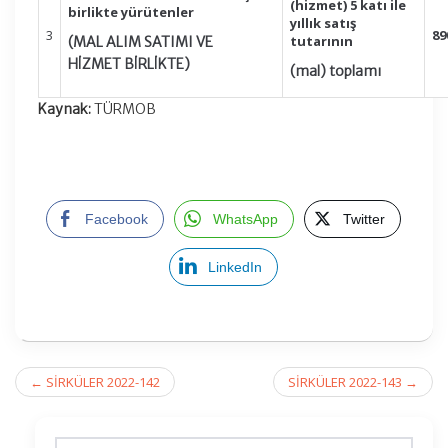
(hizmet) 5 katı ile
birlikte yürütenler
yıllık satış
3
89
tutarının
(MAL ALIM SATIMI VE
HİZMET
BİRLİKTE)
(mal) toplamı
Kaynak:
TÜRMOB
Facebook
WhatsApp
Twitter
LinkedIn
Post
←
SİRKÜLER 2022-142
SİRKÜLER 2022-143
→
navigation