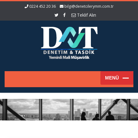
0224 452 20 36
bilgi@denetcilerymm.com.tr
Teklif Alın