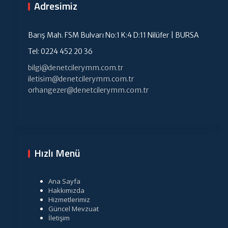
Adresimiz
Barış Mah. FSM Bulvarı No:1 K:4 D:11 Nilüfer | BURSA
Tel: 0224 452 20 36
bilgi@denetcilerymm.com.tr
iletisim@denetcilerymm.com.tr
orhangezer@denetcilerymm.com.tr
Hızlı Menü
Ana Sayfa
Hakkımızda
Hizmetlerimiz
Güncel Mevzuat
İletişim