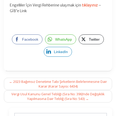
Engelliler İçin Vergi Rehberine ulaşmak için
tıklayınız
–
GİB’e Link
Facebook
WhatsApp
Twitter
LinkedIn
Post
←
2023 Bağımsız Denetime Tabi Şirketlerin Belirlenmesine Dair
navigation
Karar (Karar Sayısı: 6434)
Vergi Usul Kanunu Genel Tebliği (Sıra No: 396)’nde Değişiklik
Yapılmasına Dair Tebliğ (Sıra No: 543)
→