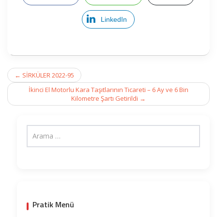
LinkedIn
Post
←
SİRKÜLER 2022-95
navigation
İkinci El Motorlu Kara Taşıtlarının Ticareti – 6 Ay ve 6 Bin
Kilometre Şartı Getirildi
→
Pratik Menü