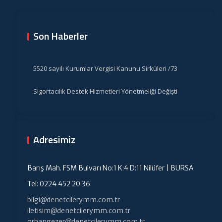
Son Haberler
5520 sayılı Kurumlar Vergisi Kanunu Sirküleri /73
Sigortacılık Destek Hizmetleri Yönetmeliği Değişti
Adresimiz
Barış Mah. FSM Bulvarı No:1 K:4 D:11 Nilüfer | BURSA
Tel: 0224 452 20 36
bilgi@denetcilerymm.com.tr
iletisim@denetcilerymm.com.tr
orhangezer@denetcilerymm.com.tr