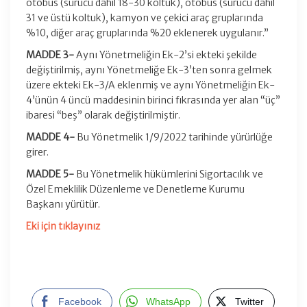
otobüs (sürücü dâhil 18-30 koltuk), otobüs (sürücü dâhil
31 ve üstü koltuk), kamyon ve çekici araç gruplarında
%10, diğer araç gruplarında %20 eklenerek uygulanır.”
MADDE 3-
Aynı Yönetmeliğin Ek-2’si ekteki şekilde
değiştirilmiş, aynı Yönetmeliğe Ek-3’ten sonra gelmek
üzere ekteki Ek-3/A eklenmiş ve aynı Yönetmeliğin Ek-
4’ünün 4 üncü maddesinin birinci fıkrasında yer alan “üç”
ibaresi “beş” olarak değiştirilmiştir.
MADDE 4-
Bu Yönetmelik 1/9/2022 tarihinde yürürlüğe
girer.
MADDE 5-
Bu Yönetmelik hükümlerini Sigortacılık ve
Özel Emeklilik Düzenleme ve Denetleme Kurumu
Başkanı yürütür.
Eki için tıklayınız
Facebook
WhatsApp
Twitter