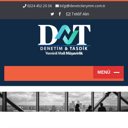
0224 452 20 36
bilgi@denetcilerymm.com.tr
Teklif Alın