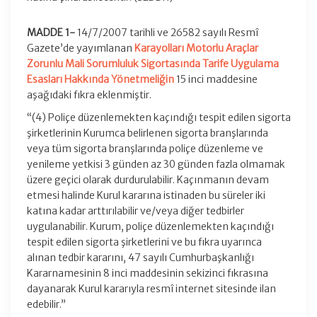
MADDE 1-
14/7/2007 tarihli ve 26582 sayılı Resmî
Gazete’de yayımlanan
Karayolları Motorlu Araçlar
Zorunlu Mali Sorumluluk Sigortasında Tarife Uygulama
Esasları Hakkında Yönetmeliğin
15 inci maddesine
aşağıdaki fıkra eklenmiştir.
“(4) Poliçe düzenlemekten kaçındığı tespit edilen sigorta
şirketlerinin Kurumca belirlenen sigorta branşlarında
veya tüm sigorta branşlarında poliçe düzenleme ve
yenileme yetkisi 3 günden az 30 günden fazla olmamak
üzere geçici olarak durdurulabilir. Kaçınmanın devam
etmesi halinde Kurul kararına istinaden bu süreler iki
katına kadar arttırılabilir ve/veya diğer tedbirler
uygulanabilir. Kurum, poliçe düzenlemekten kaçındığı
tespit edilen sigorta şirketlerini ve bu fıkra uyarınca
alınan tedbir kararını, 47 sayılı Cumhurbaşkanlığı
Kararnamesinin 8 inci maddesinin sekizinci fıkrasına
dayanarak Kurul kararıyla resmî internet sitesinde ilan
edebilir.”