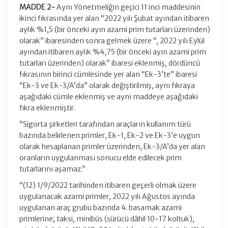
MADDE 2-
Aynı Yönetmeliğin geçici 11 inci maddesinin
ikinci fıkrasında yer alan “2022 yılı Şubat ayından itibaren
aylık %1,5 (bir önceki ayın azami prim tutarları üzerinden)
olarak” ibaresinden sonra gelmek üzere “, 2022 yılı Eylül
ayından itibaren aylık %4,75 (bir önceki ayın azami prim
tutarları üzerinden) olarak” ibaresi eklenmiş, dördüncü
fıkrasının birinci cümlesinde yer alan “Ek-3’te” ibaresi
“Ek-3 ve Ek-3/A’da” olarak değiştirilmiş, aynı fıkraya
aşağıdaki cümle eklenmiş ve aynı maddeye aşağıdaki
fıkra eklenmiştir.
“Sigorta şirketleri tarafından araçların kullanım türü
bazında belirlenen primler, Ek-1, Ek-2 ve Ek-3’e uygun
olarak hesaplanan primler üzerinden, Ek-3/A’da yer alan
oranların uygulanması sonucu elde edilecek prim
tutarlarını aşamaz.”
“(12) 1/9/2022 tarihinden itibaren geçerli olmak üzere
uygulanacak azami primler, 2022 yılı Ağustos ayında
uygulanan araç grubu bazında 4. basamak azami
primlerine; taksi, minibüs (sürücü dâhil 10-17 koltuk),