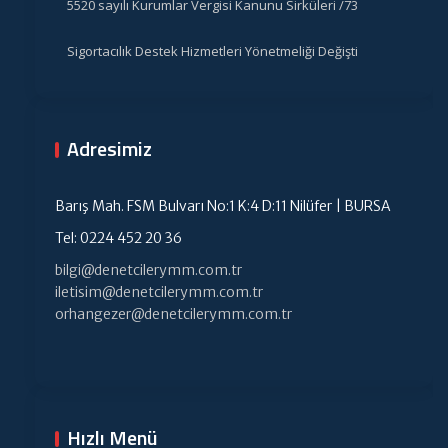
5520 sayılı Kurumlar Vergisi Kanunu Sirküleri /73
Sigortacılık Destek Hizmetleri Yönetmeliği Değişti
Adresimiz
Barış Mah. FSM Bulvarı No:1 K:4 D:11 Nilüfer | BURSA
Tel: 0224 452 20 36
bilgi@denetcilerymm.com.tr
iletisim@denetcilerymm.com.tr
orhangezer@denetcilerymm.com.tr
Hızlı Menü