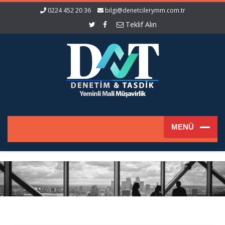
0224 452 20 36
bilgi@denetcilerymm.com.tr
Teklif Alın