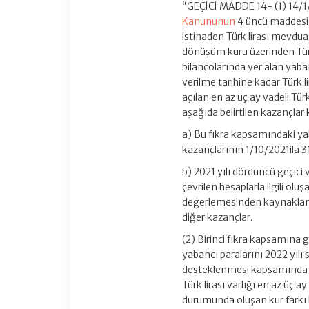
“GEÇİCİ MADDE 14- (1) 14/1/
Kanununun
4 üncü maddesin
istinaden Türk lirası mevd
dönüşüm kuru üzerinden Türk l
bilançolarında yer alan yab
verilme tarihine kadar Türk l
açılan en az üç ay vadeli T
aşağıda belirtilen kazançla
a) Bu fıkra kapsamındaki y
kazançlarının 1/10/2021ila 3
b) 2021 yılı dördüncü geçici
çevrilen hesaplarla ilgili o
değerlemesinden kaynaklanan
diğer kazançlar.
(2) Birinci fıkra kapsamına g
yabancı paralarını 2022 yıl
desteklenmesi kapsamında dö
Türk lirası varlığı en az üç 
durumunda oluşan kur farkı 