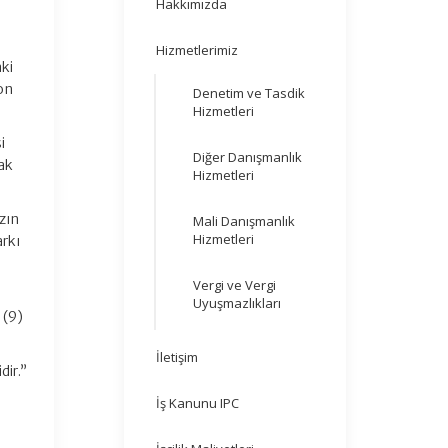
Hakkımızda
Hizmetlerimiz
ki
on
Denetim ve Tasdik
Hizmetleri
i
Diğer Danışmanlık
ak
Hizmetleri
zın
Mali Danışmanlık
Hizmetleri
rkı
Vergi ve Vergi
Uyuşmazlıkları
 (9)
İletişim
dir.”
İş Kanunu IPC