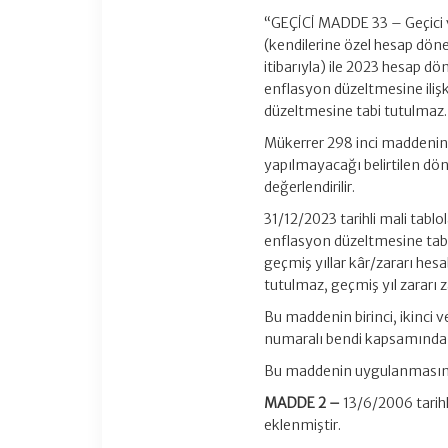
“GEÇİCİ MADDE 33 – Geçici 
(kendilerine özel hesap dön
itibarıyla) ile 2023 hesap 
enflasyon düzeltmesine iliş
düzeltmesine tabi tutulmaz.
Mükerrer 298 inci maddenin (
yapılmayacağı belirtilen dö
değerlendirilir.
31/12/2023 tarihli mali tabl
enflasyon düzeltmesine tabi
geçmiş yıllar kâr/zararı hesab
tutulmaz, geçmiş yıl zararı z
Bu maddenin birinci, ikinci 
numaralı bendi kapsamında o
Bu maddenin uygulanmasına il
MADDE 2 –
13/6/2006 tarihl
eklenmiştir.