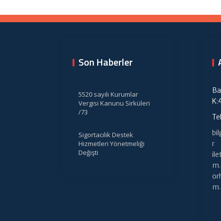
Son Haberler
Ba
5520 sayılı Kurumlar
K:
Vergisi Kanunu Sirküleri
/73
Te
bi
Sigortacılık Destek
Hizmetleri Yönetmeliği
r
Değişti
il
m.
or
m.