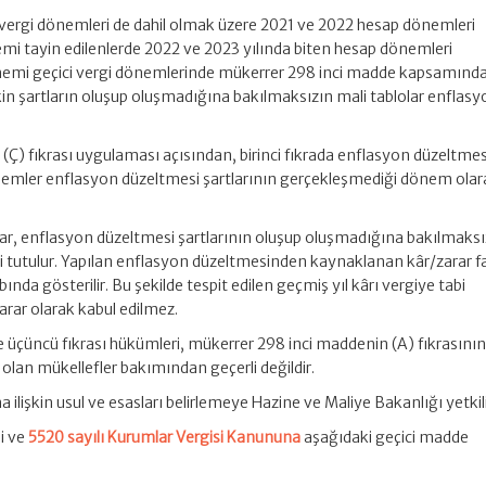
vergi dönemleri de dahil olmak üzere 2021 ve 2022 hesap dönemleri
emi tayin edilenlerde 2022 ve 2023 yılında biten hesap dönemleri
dönemi geçici vergi dönemlerinde mükerrer 298 inci madde kapsamında
kin şartların oluşup oluşmadığına bakılmaksızın mali tablolar enflasy
Ç) fıkrası uygulaması açısından, birinci fıkrada enflasyon düzeltmes
nemler enflasyon düzeltmesi şartlarının gerçekleşmediği dönem olar
olar, enflasyon düzeltmesi şartlarının oluşup oluşmadığına bakılmaksı
 tutulur. Yapılan enflasyon düzeltmesinden kaynaklanan kâr/zarar fa
ında gösterilir. Bu şekilde tespit edilen geçmiş yıl kârı vergiye tabi
arar olarak kabul edilmez.
ve üçüncü fıkrası hükümleri, mükerrer 298 inci maddenin (A) fıkrasının
lan mükellefler bakımından geçerli değildir.
işkin usul ve esasları belirlemeye Hazine ve Maliye Bakanlığı yetkili
i ve
5520 sayılı Kurumlar Vergisi Kanununa
aşağıdaki geçici madde