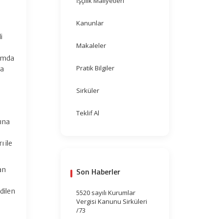
İşçilik Maliyetleri
Kanunlar
i
Makaleler
samda
Pratik Bilgiler
da
Sirküler
Teklif Al
sına
 ile
an
Son Haberler
dilen
5520 sayılı Kurumlar
Vergisi Kanunu Sirküleri
/73