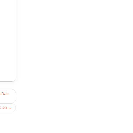
 Dair
2-20
→