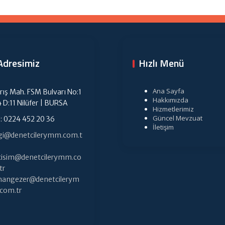
Adresimiz
Hızlı Menü
Ana Sayfa
rış Mah. FSM Bulvarı No:1
Hakkımızda
4 D:11 Nilüfer | BURSA
Hizmetlerimiz
Güncel Mevzuat
l: 0224 452 20 36
İletişim
lgi@denetcilerymm.com.t
etisim@denetcilerymm.co
tr
hangezer@denetcilerym
com.tr