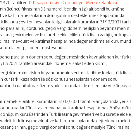
1970 tarihli ve
1211 sayılı Türkiye Cumhuriyet Merkez Bankası
in üçüncü fıkrasının (I) numaralı bendinin (g) alt bendi hükmüne
uat ve katılma hesaplarına dönüşümün desteklenmesi kapsamında
irasına çevrilen hesaplar ile ilgili olarak; kurumların 31/12/2021 tarihl
ancı paralarını, dördüncü geçici vergi dönemine ilişkin beyannamenin
irasına çevirmeleri ve bu suretle elde edilen Türk lirası varlığı, bu kap
ürk lirası mevduat ve katılma hesaplarında değerlendirmeleri durumun
r kurumlar vergisinden müstesnadır:
abancı paraların dönem sonu değerlemesinden kaynaklanan kur farkı
1/12/2021 tarihleri arasındaki döneme isabet eden kısmı,
 vergi dönemine ilişkin beyannamenin verilme tarihine kadar Türk lira
luşan kur farkı kazançları ile söz konusu hesaplardan dönem sonu
lar da dâhil olmak üzere vade sonunda elde edilen faiz ve kâr payları
irmemekle birlikte, kurumların 31/12/2021 tarihli bilançolarında yer al
ı sonuna kadar Türk lirası mevduat ve katılma hesaplarına dönüşümün
nüşüm kuru üzerinden Türk lirasına çevirmeleri ve bu suretle elde e
ay vadeli Türk lirası mevduat ve katılma hesaplarında değerlendirmeleri
kazançlarının, geçici vergi dönemi sonu değerlemesiyle Türk lirasına