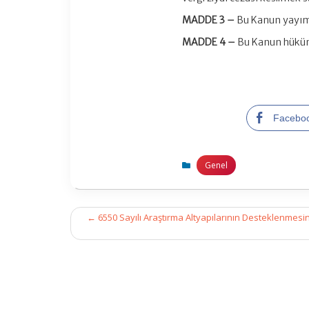
MADDE 3 –
Bu Kanun yayımı 
MADDE 4 –
Bu Kanun hüküm
Facebo
Genel
Post
←
6550 Sayılı Araştırma Altyapılarının Desteklenmesi
navigation