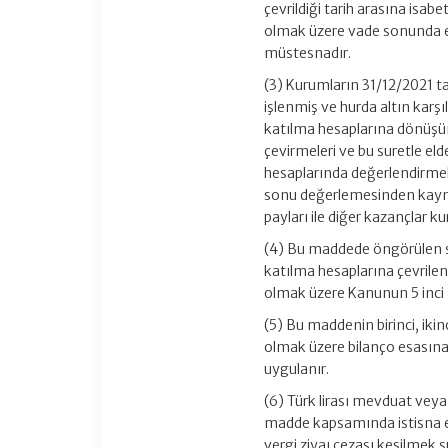
çevrildiği tarih arasına is
olmak üzere vade sonunda eld
müstesnadır.
(3) Kurumların 31/12/2021 tar
işlenmiş ve hurda altın karşı
katılma hesaplarına dönüşü
çevirmeleri ve bu suretle eld
hesaplarında değerlendirmele
sonu değerlemesinden kaynak
payları ile diğer kazançlar 
(4) Bu maddede öngörülen sü
katılma hesaplarına çevrilen y
olmak üzere Kanunun 5 inci
(5) Bu maddenin birinci, ikin
olmak üzere bilanço esasına 
uygulanır.
(6) Türk lirası mevduat ve
madde kapsamında istisna ed
vergi ziyaı cezası kesilmek su