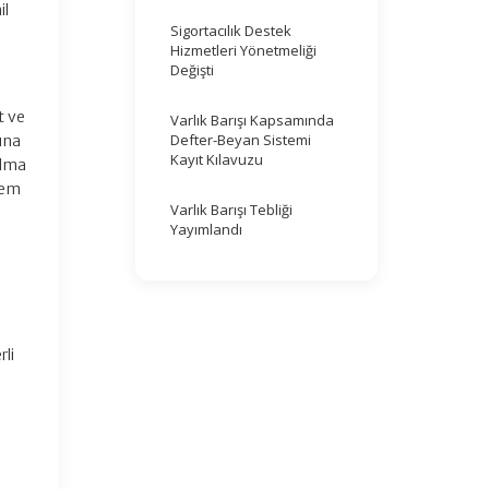
il
Sigortacılık Destek
Hizmetleri Yönetmeliği
Değişti
t ve
Varlık Barışı Kapsamında
Defter-Beyan Sistemi
ına
Kayıt Kılavuzu
ılma
nem
Varlık Barışı Tebliği
Yayımlandı
rli
a