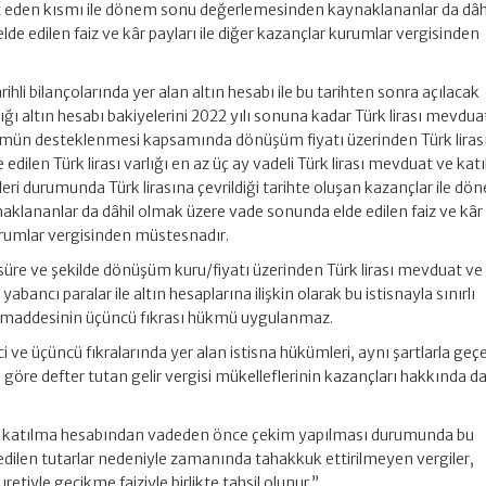
abet eden kısmı ile dönem sonu değerlemesinden kaynaklananlar da dâh
e edilen faiz ve kâr payları ile diğer kazançlar kurumlar vergisinden
ihli bilançolarında yer alan altın hesabı ile bu tarihten sonra açılacak
lığı altın hesabı bakiyelerini 2022 yılı sonuna kadar Türk lirası mevdua
mün desteklenmesi kapsamında dönüşüm fiyatı üzerinden Türk liras
e edilen Türk lirası varlığı en az üç ay vadeli Türk lirası mevduat ve kat
ri durumunda Türk lirasına çevrildiği tarihte oluşan kazançlar ile dö
lananlar da dâhil olmak üzere vade sonunda elde edilen faiz ve kâr
kurumlar vergisinden müstesnadır.
re ve şekilde dönüşüm kuru/fiyatı üzerinden Türk lirası mevduat ve
abancı paralar ile altın hesaplarına ilişkin olarak bu istisnayla sınırlı
 maddesinin üçüncü fıkrası hükmü uygulanmaz.
ci ve üçüncü fıkralarında yer alan istisna hükümleri, aynı şartlarla geçe
göre defter tutan gelir vergisi mükelleflerinin kazançları hakkında d
ya katılma hesabından vadeden önce çekim yapılması durumunda bu
ilen tutarlar nedeniyle zamanında tahakkuk ettirilmeyen vergiler,
retiyle gecikme faiziyle birlikte tahsil olunur.”