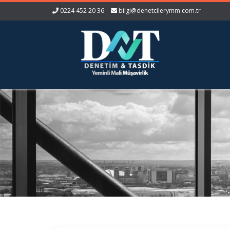
0224 452 20 36
bilgi@denetcilerymm.com.tr