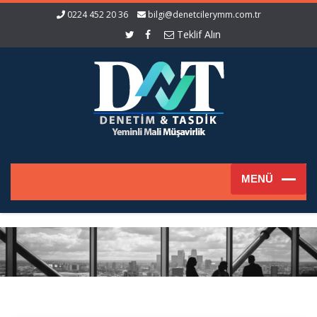
0224 452 20 36
bilgi@denetcilerymm.com.tr
Teklif Alın