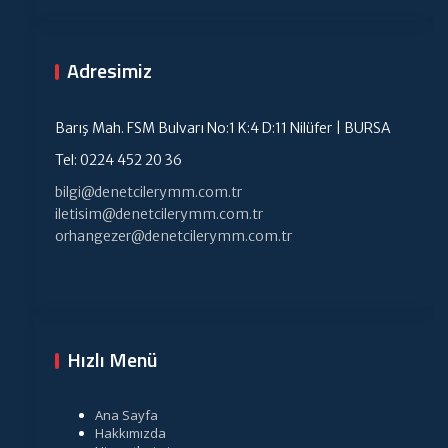
Adresimiz
Barış Mah. FSM Bulvarı No:1 K:4 D:11 Nilüfer | BURSA
Tel: 0224 452 20 36
bilgi@denetcilerymm.com.tr
iletisim@denetcilerymm.com.tr
orhangezer@denetcilerymm.com.tr
Hızlı Menü
Ana Sayfa
Hakkımızda