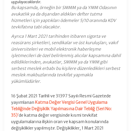
uygulayacaklardır.
Bu kapsamda, örneğin bir SMMM ya da YMM Odasının
avukatlık ya da dışarıdan aldıkları defter tutma
hizmetleri için yaptıkları ödemeler 5/10 oranında KDV
tevkifatına tabi olacaktır.
Ayrıca 1 Mart 2021 tarihinden itibaren sigorta ve
reasürans şirketleri, sendikalar ve üst kuruluşları, vakıf
üniversiteleri ve mobil elektronik haberleşme
işletmecileri de özel belirlenmiş alıcılar kapsamına dahil
edildiklerinden, avukatlar, SMMM ya da YMM gibi
serbest meslek erbabı bu kişilere düzenledikleri serbest
meslek makbuzlarında tevkifat yapmakla
yükümlüdürler.
16 Şubat 2021 Tarihli ve 31397 Sayılı Resmi Gazetede
yayımlanan
Katma Değer Vergisi Genel Uygulama
Tebliğinde Değişiklik Yapılmasına Dair Tebliğ (Seri No:
35)
’
de katma değer vergisinde kısmi tevkifat
uygulamalarına ilişkin oran ve kapsam konularında
değişiklikler yapılmıştır. Değişiklikler, 1 Mart 2021