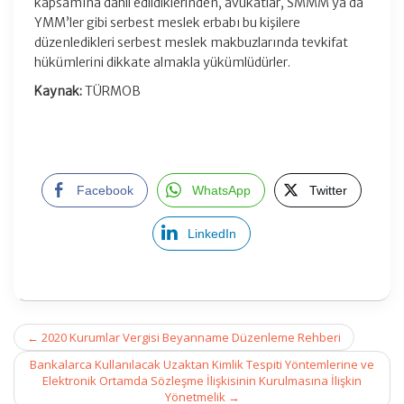
kapsamına dahil edildiklerinden, avukatlar, SMMM ya da
YMM’ler gibi serbest meslek erbabı bu kişilere
düzenledikleri serbest meslek makbuzlarında tevkifat
hükümlerini dikkate almakla yükümlüdürler.
Kaynak:
TÜRMOB
Facebook
WhatsApp
Twitter
LinkedIn
Post
←
2020 Kurumlar Vergisi Beyanname Düzenleme Rehberi
navigation
Bankalarca Kullanılacak Uzaktan Kimlik Tespiti Yöntemlerine ve
Elektronik Ortamda Sözleşme İlişkisinin Kurulmasına İlişkin
Yönetmelik
→