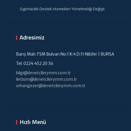
Sigortacılık Destek Hizmetleri Yönetmeliği Değişti
Adresimiz
Barış Mah. FSM Bulvarı No:1 K:4 D:11 Nilüfer | BURSA
Tel: 0224 452 20 36
bilgi@denetcilerymm.com.tr
iletisim@denetcilerymm.com.tr
orhangezer@denetcilerymm.com.tr
Hızlı Menü