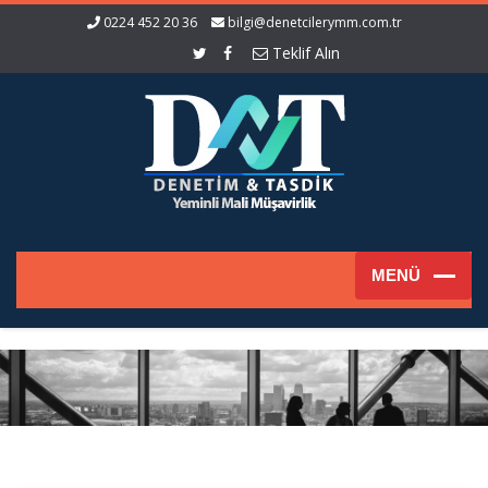
0224 452 20 36
bilgi@denetcilerymm.com.tr
Teklif Alın