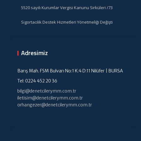
5520 sayılı Kurumlar Vergisi Kanunu Sirküleri /73
Sigortacılık Destek Hizmetleri Yönetmeliği Değişti
Adresimiz
Barış Mah. FSM Bulvarı No:1 K:4 D:11 Nilüfer | BURSA
Tel: 0224 452 20 36
bilgi@denetcilerymm.com.tr
iletisim@denetcilerymm.com.tr
orhangezer@denetcilerymm.com.tr