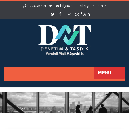
0224 452 20 36
bilgi@denetcilerymm.com.tr
Teklif Alın